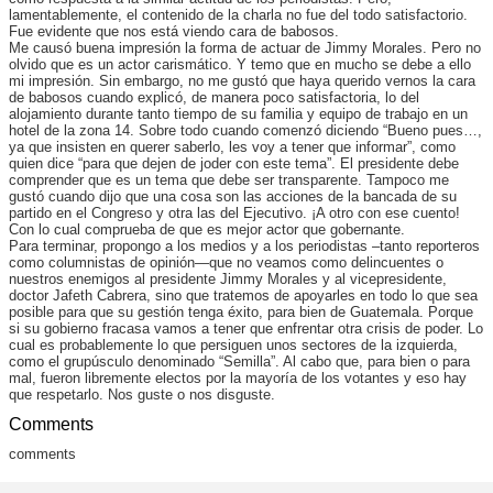
lamentablemente, el contenido de la charla no fue del todo satisfactorio.
Fue evidente que nos está viendo cara de babosos.
Me causó buena impresión la forma de actuar de Jimmy Morales. Pero no
olvido que es un actor carismático. Y temo que en mucho se debe a ello
mi impresión. Sin embargo, no me gustó que haya querido vernos la cara
de babosos cuando explicó, de manera poco satisfactoria, lo del
alojamiento durante tanto tiempo de su familia y equipo de trabajo en un
hotel de la zona 14. Sobre todo cuando comenzó diciendo “Bueno pues…,
ya que insisten en querer saberlo, les voy a tener que informar”, como
quien dice “para que dejen de joder con este tema”. El presidente debe
comprender que es un tema que debe ser transparente. Tampoco me
gustó cuando dijo que una cosa son las acciones de la bancada de su
partido en el Congreso y otra las del Ejecutivo. ¡A otro con ese cuento!
Con lo cual comprueba de que es mejor actor que gobernante.
Para terminar, propongo a los medios y a los periodistas –tanto reporteros
como columnistas de opinión—que no veamos como delincuentes o
nuestros enemigos al presidente Jimmy Morales y al vicepresidente,
doctor Jafeth Cabrera, sino que tratemos de apoyarles en todo lo que sea
posible para que su gestión tenga éxito, para bien de Guatemala. Porque
si su gobierno fracasa vamos a tener que enfrentar otra crisis de poder. Lo
cual es probablemente lo que persiguen unos sectores de la izquierda,
como el grupúsculo denominado “Semilla”. Al cabo que, para bien o para
mal, fueron libremente electos por la mayoría de los votantes y eso hay
que respetarlo. Nos guste o nos disguste.
Comments
comments