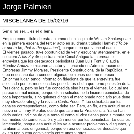
Jorge Palmieri
MISCELÁNEA DE 15/02/16
Ser o no ser… es el dilema
Empleo como título de esta columna el soliloquio de William Shakespeare
en la primera escena del tercer acto en su drama titulado Hamlet (
“To be
or not to be, that is the question”
), porque creo que viene al caso.
El viernes pasado, tuve oportunidad de ver y escuchar atentamente, en el
noticiero
A las 8 y 45
que transmite Canal Antigua la interesante
entrevista que los destacados periodistas Juan Luis Font y Claudia
Méndez Arriaza le hicieron al actor y licenciado en Administración de
Empresas Jimmy Morales, Presidente Constitucional de la República. Y
creo necesario dar a conocer algunas opiniones que me mereció.
En primer lugar, tengo información fidedigna de que la entrevista fue
solicitada por los mencionados periodistas el día que tomó posesión de la
Presidencia, pero no les fue concedida sino hasta el viernes. Lo cual me
parece un mal indicio, porque dicha solicitud no la hicieron periodistas de
poca importancia, sino quienes dirigen el mencionado noticiario (que tiene
muy elevado rating) y la revista
Contra
Poder. Y fue solicitada por los
canales correspondientes, como debe ser. Pero, en fin, esta actitud no es
nueva en Jimmy Morales desde que asumió la Presidencia. Ya se han
dado varios indicios de que tanto él como el vice tienen poca simpatía por
los medios de comunicación, y aún menos por los periodistas. Lo cual es
lamentable, porque esa actitud les va a acarrear problemas y disgustos, y
también al país en general, porque en una democracia es deseable que
exista una buena convivencia entre unos y otros.