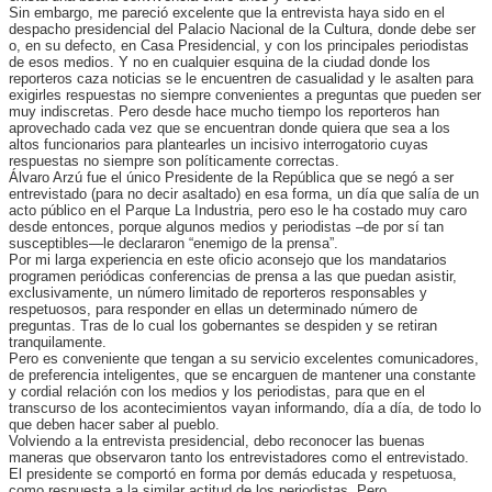
Sin embargo, me pareció excelente que la entrevista haya sido en el
despacho presidencial del Palacio Nacional de la Cultura, donde debe ser
o, en su defecto, en Casa Presidencial, y con los principales periodistas
de esos medios. Y no en cualquier esquina de la ciudad donde los
reporteros caza noticias se le encuentren de casualidad y le asalten para
exigirles respuestas no siempre convenientes a preguntas que pueden ser
muy indiscretas. Pero desde hace mucho tiempo los reporteros han
aprovechado cada vez que se encuentran donde quiera que sea a los
altos funcionarios para plantearles un incisivo interrogatorio cuyas
respuestas no siempre son políticamente correctas.
Álvaro Arzú fue el único Presidente de la República que se negó a ser
entrevistado (para no decir asaltado) en esa forma, un día que salía de un
acto público en el Parque La Industria, pero eso le ha costado muy caro
desde entonces, porque algunos medios y periodistas –de por sí tan
susceptibles—le declararon “enemigo de la prensa”.
Por mi larga experiencia en este oficio aconsejo que los mandatarios
programen periódicas conferencias de prensa a las que puedan asistir,
exclusivamente, un número limitado de reporteros responsables y
respetuosos, para responder en ellas un determinado número de
preguntas. Tras de lo cual los gobernantes se despiden y se retiran
tranquilamente.
Pero es conveniente que tengan a su servicio excelentes comunicadores,
de preferencia inteligentes, que se encarguen de mantener una constante
y cordial relación con los medios y los periodistas, para que en el
transcurso de los acontecimientos vayan informando, día a día, de todo lo
que deben hacer saber al pueblo.
Volviendo a la entrevista presidencial, debo reconocer las buenas
maneras que observaron tanto los entrevistadores como el entrevistado.
El presidente se comportó en forma por demás educada y respetuosa,
como respuesta a la similar actitud de los periodistas. Pero,