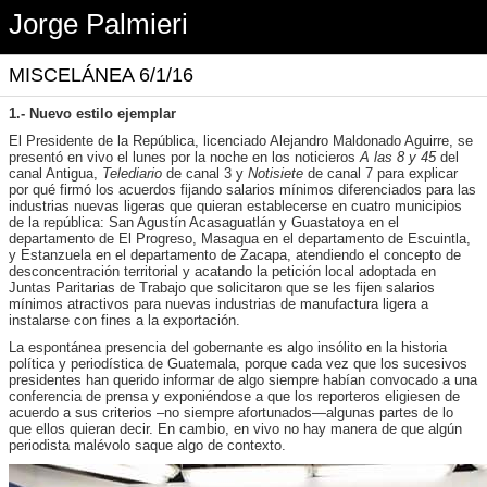
Jorge Palmieri
MISCELÁNEA 6/1/16
1.- Nuevo estilo ejemplar
El Presidente de la República, licenciado Alejandro Maldonado Aguirre, se
presentó en vivo el lunes por la noche en los noticieros
A las 8 y 45
del
canal Antigua,
Telediario
de canal 3 y
Notisiete
de canal 7 para explicar
por qué firmó los acuerdos fijando salarios mínimos diferenciados para las
industrias nuevas ligeras que quieran establecerse en cuatro municipios
de la república: San Agustín Acasaguatlán y Guastatoya en el
departamento de El Progreso, Masagua en el departamento de Escuintla,
y Estanzuela en el departamento de Zacapa, atendiendo el concepto de
desconcentración territorial y acatando la petición local adoptada en
Juntas Paritarias de Trabajo que solicitaron que se les fijen salarios
mínimos atractivos para nuevas industrias de manufactura ligera a
instalarse con fines a la exportación.
La espontánea presencia del gobernante es algo insólito en la historia
política y periodística de Guatemala, porque cada vez que los sucesivos
presidentes han querido informar de algo siempre habían convocado a una
conferencia de prensa y exponiéndose a que los reporteros eligiesen de
acuerdo a sus criterios –no siempre afortunados—algunas partes de lo
que ellos quieran decir. En cambio, en vivo no hay manera de que algún
periodista malévolo saque algo de contexto.