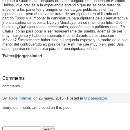
regreso a Guatemala, después de haber purgado su condena en Estados
Unidos, que gracias a la experiencia aprendió que no se debe tratar de
imponer a los parientes y amigos en los cargos públicos, ni en las
diputaciones, pero ahora viene tratar de ser diputado en el listado del
partido
Todos
y a imponer la candidatura para diputada de su aun atractiva
y encantadora ex esposa, Evelyn Morataya, en se mismo partido. ¡Qué
huevos! ¿Qué ejecutorias intelectuales, académicas o políticas tiene
“La
Chatía”
como para optar a ser representante del pueblo, además de ser
muy inteligente y haberse superado mucho durante su estancia en
México? Simplemente haber sido su segunda esposa y la madre de la hija
menor del controvertido ex presidente. A mí me cae muy bien, pero Dios
sabe que eso no basta eso para ser una diputada idónea.
Twitter@jorgepalmieri
Comments
comments
By
Jorge Palmieri
on 25 mayo, 2015 · Posted in
Uncategorized
Sorry, comments are closed on this post.