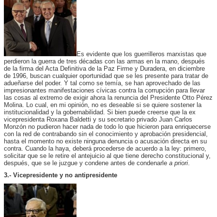
Es evidente que los guerrilleros marxistas que
perdieron la guerra de tres décadas con las armas en la mano, después
de la firma del Acta Definitiva de la Paz Firme y Duradera, en diciembre
de 1996, buscan cualquier oportunidad que se les presente para tratar de
adueñarse del poder. Y tal como se temía, se han aprovechado de las
impresionantes manifestaciones cívicas contra la corrupción para llevar
las cosas al extremo de exigir ahora la renuncia del Presidente Otto Pérez
Molina. Lo cual, en mi opinión, no es deseable si se quiere sostener la
institucionalidad y la gobernabilidad. Si bien puede creerse que la ex
vicepresidenta Roxana Baldetti y su secretario privado Juan Carlos
Monzón no pudieron hacer nada de todo lo que hicieron para enriquecerse
con la red de contrabando sin el conocimiento y aprobación presidencial,
hasta el momento no existe ninguna denuncia o acusación directa en su
contra. Cuando la haya, deberá procederse de acuerdo a la ley: primero,
solicitar que se le retire el antejuicio al que tiene derecho constitucional y,
después, que se le juzgue y condene antes de condenarle
a priori
.
3.- Vicepresidente y no antipresidente