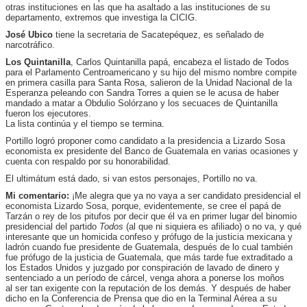
otras instituciones en las que ha asaltado a las instituciones de su
departamento, extremos que investiga la CICIG.
José Ubico
tiene la secretaria de Sacatepéquez, es señalado de
narcotráfico.
Los Quintanilla
, Carlos Quintanilla papá, encabeza el listado de Todos
para el Parlamento Centroamericano y su hijo del mismo nombre compite
en primera casilla para Santa Rosa, salieron de la Unidad Nacional de la
Esperanza peleando con Sandra Torres a quien se le acusa de haber
mandado a matar a Obdulio Solórzano y los secuaces de Quintanilla
fueron los ejecutores.
La lista continúa y el tiempo se termina.
Portillo logró proponer como candidato a la presidencia a Lizardo Sosa
economista ex presidente del Banco de Guatemala en varias ocasiones y
cuenta con respaldo por su honorabilidad.
El ultimátum está dado, si van estos personajes, Portillo no va.
Mi comentario:
¡Me alegra que ya no vaya a ser candidato presidencial el
economista Lizardo Sosa, porque, evidentemente, se cree el papá de
Tarzán o rey de los pitufos por decir que él va en primer lugar del binomio
presidencial del partido
Todos
(al que ni siquiera es afiliado) o no va, y qué
interesante que un homicida confeso y prófugo de la justicia mexicana y
ladrón cuando fue presidente de Guatemala, después de lo cual también
fue prófugo de la justicia de Guatemala, que más tarde fue extraditado a
los Estados Unidos y juzgado por conspiración de lavado de dinero y
sentenciado a un período de cárcel, venga ahora a ponerse los moños
al ser tan exigente con la reputación de los demás. Y después de haber
dicho en la Conferencia de Prensa que dio en la Terminal Aérea a su