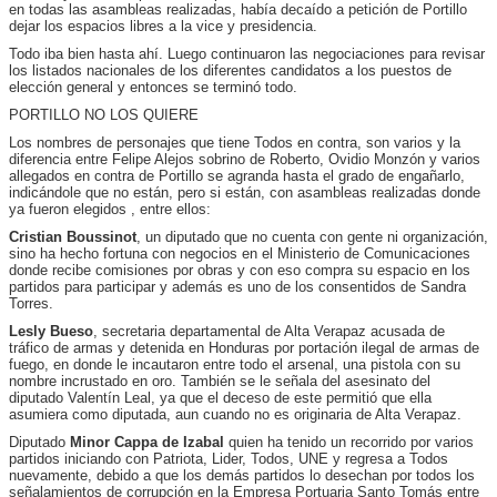
en todas las asambleas realizadas, había decaído a petición de Portillo
dejar los espacios libres a la vice y presidencia.
Todo iba bien hasta ahí. Luego continuaron las negociaciones para revisar
los listados nacionales de los diferentes candidatos a los puestos de
elección general y entonces se terminó todo.
PORTILLO NO LOS QUIERE
Los nombres de personajes que tiene Todos en contra, son varios y la
diferencia entre Felipe Alejos sobrino de Roberto, Ovidio Monzón y varios
allegados en contra de Portillo se agranda hasta el grado de engañarlo,
indicándole que no están, pero si están, con asambleas realizadas donde
ya fueron elegidos , entre ellos:
Cristian Boussinot
, un diputado que no cuenta con gente ni organización,
sino ha hecho fortuna con negocios en el Ministerio de Comunicaciones
donde recibe comisiones por obras y con eso compra su espacio en los
partidos para participar y además es uno de los consentidos de Sandra
Torres.
Lesly Bueso
, secretaria departamental de Alta Verapaz acusada de
tráfico de armas y detenida en Honduras por portación ilegal de armas de
fuego, en donde le incautaron entre todo el arsenal, una pistola con su
nombre incrustado en oro. También se le señala del asesinato del
diputado Valentín Leal, ya que el deceso de este permitió que ella
asumiera como diputada, aun cuando no es originaria de Alta Verapaz.
Diputado
Minor Cappa de Izabal
quien ha tenido un recorrido por varios
partidos iniciando con Patriota, Lider, Todos, UNE y regresa a Todos
nuevamente, debido a que los demás partidos lo desechan por todos los
señalamientos de corrupción en la Empresa Portuaria Santo Tomás entre