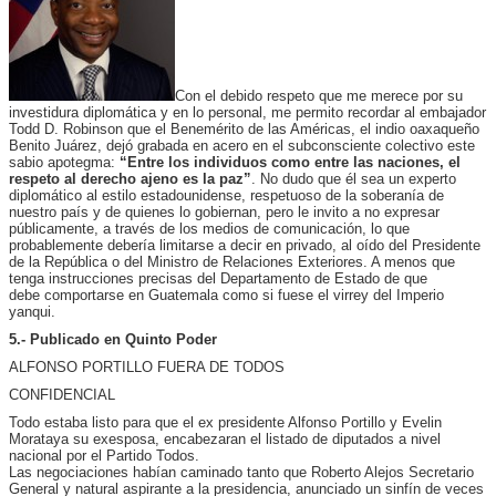
Con el debido respeto que me merece por su
investidura diplomática y en lo personal, me permito recordar al embajador
Todd D. Robinson que el Benemérito de las Américas, el indio oaxaqueño
Benito Juárez, dejó grabada en acero en el subconsciente colectivo este
sabio apotegma:
“Entre los individuos como entre las naciones, el
respeto al derecho ajeno es la paz”
. No dudo que él sea un experto
diplomático al estilo estadounidense, respetuoso de la soberanía de
nuestro país y de quienes lo gobiernan, pero le invito a no expresar
públicamente, a través de los medios de comunicación, lo que
probablemente debería limitarse a decir en privado, al oído del Presidente
de la República o del Ministro de Relaciones Exteriores. A menos que
tenga instrucciones precisas del Departamento de Estado de que
debe comportarse en Guatemala como si fuese el virrey del Imperio
yanqui.
5.- Publicado en Quinto Poder
ALFONSO PORTILLO FUERA DE TODOS
CONFIDENCIAL
Todo estaba listo para que el ex presidente Alfonso Portillo y Evelin
Morataya su exesposa, encabezaran el listado de diputados a nivel
nacional por el Partido Todos.
Las negociaciones habían caminado tanto que Roberto Alejos Secretario
General y natural aspirante a la presidencia, anunciado un sinfín de veces