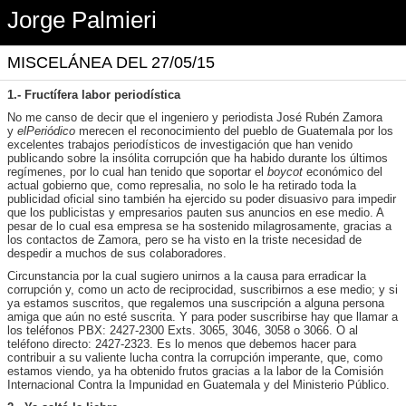
Jorge Palmieri
MISCELÁNEA DEL 27/05/15
1.- Fructífera labor periodística
No me canso de decir que el ingeniero y periodista José Rubén Zamora
y
elPeriódico
merecen el reconocimiento del pueblo de Guatemala por los
excelentes trabajos periodísticos de investigación que han venido
publicando sobre la insólita corrupción que ha habido durante los últimos
regímenes, por lo cual han tenido que soportar el
boycot
económico del
actual gobierno que, como represalia, no solo le ha retirado toda la
publicidad oficial sino también ha ejercido su poder disuasivo para impedir
que los publicistas y empresarios pauten sus anuncios en ese medio. A
pesar de lo cual esa empresa se ha sostenido milagrosamente, gracias a
los contactos de Zamora, pero se ha visto en la triste necesidad de
despedir a muchos de sus colaboradores.
Circunstancia por la cual sugiero unirnos a la causa para erradicar la
corrupción y, como un acto de reciprocidad, suscribirnos a ese medio; y si
ya estamos suscritos, que regalemos una suscripción a alguna persona
amiga que aún no esté suscrita. Y para poder suscribirse hay que llamar a
los teléfonos PBX: 2427-2300 Exts. 3065, 3046, 3058 o 3066. O al
teléfono directo: 2427-2323. Es lo menos que debemos hacer para
contribuir a su valiente lucha contra la corrupción imperante, que, como
estamos viendo, ya ha obtenido frutos gracias a la labor de la Comisión
Internacional Contra la Impunidad en Guatemala y del Ministerio Público.