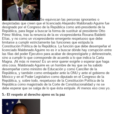
Se equivocan las personas ignorantes o
despistadas que creen que el licenciado Alejandro Maldonado Aguirre fue
designado por el Congreso de la República como anti-presidente de la
República, para llegar a buscar la forma de sustituir al presidente Otto
Pérez Molina, tras la renuncia de la ex vicepresidenta Roxana Baldetti
Elías, y no como un vicepresidente emergente respetuoso que debe
limitarse a cumplir estrictamente las funciones que estipula la
Constitución Política de la República. La función que debe desempeñar el
licenciado Maldonado Aguirre no es ir a buscar dónde hay corrupción entre
las filas del poder Ejecutivo para acabar de desprestigiarle y defenestrarle,
sino a cumplir lo que corresponde de acuerdo a lo que indica la Carta
Magna. ¡Ni más ni menos! Es un error querer exigirle o esperar que haga
otra cosa. Maldonado Aguirre es un hombre de ley que se ha sabido
desempeñar como ministro de Educación y como Canciller de la
República, y también como embajador ante la ONU y ante el gobierno de
México y en el Poder Legislativo como diputado en el Congreso de la
República, y, sobre todo, respetuoso de la Constitución Política de la
República como magistrado de la Corte de Constitucionalidad y no se
debe esperar que se salga de lo que ésta estipule. Al menos eso creo yo.
5.- El respeto al derecho ajeno es la paz