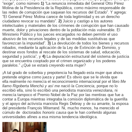
“exige”, como número
1)
“La renuncia inmediata del General Otto Pérez
Molina de la Presidencia de la República, como máximo responsable de
las redes de corrupción que saquean los recursos del Estado”. Y agrega:
“El General Pérez Molina carece de toda legitimidad y es un derecho
ciudadano revocar su mandato”.
2)
Juicio y castigo a los autores
intelectuales y materiales de los crímenes de corrupción que han causado
muerte, dolor y privaciones dentro de la población más vulnerable. El
Ministerio Público y los jueces encargados no deben permitir el uso
abusivo de los recursos legales y de las medidas sustitutivas que
favorezcan la impunidad”.
3)
La devolución de todos los bienes y recursos
robados, mediante la aplicación de la Ley de Extinción de Dominio, y
destinar esos fondos al rescate de los sistemas de salud, educación,
seguridad y justicia”, y
4)
La depuración estructural del sistema de justicia
que se encuentra cooptado por el crimen organizado y los poderes
paralelos.” ¿Qué se estará creyendo esta mujer?
¡A tal grado de soberbia y prepotencia ha llegado esta mujer que ahora
pretende erigirse como jueza y parte! Es obvio que se le olvida que
ella realmente no merecía el reconocimiento internacional por el libro
Me
llamo Rigoberta Menchú y así me nació la Conciencia
, porque no lo
escribió ella, sino lo escribió una periodista marxista venezolana, ni
merecía tampoco el Premio Nobel de la Paz por las mentiras que fue a
contar a Europa mientras integraba la comisión diplomática de la guerrilla
y el apoyo del activista marxista Regis Debray y de su amante, la esposa
del presidente François Miterrand. Ni, mucho menos, ha merecido el
cúmulo de doctorados
honoris causa
que le han conferido algunas
universidades afines a esa misma tendencia ideológica.