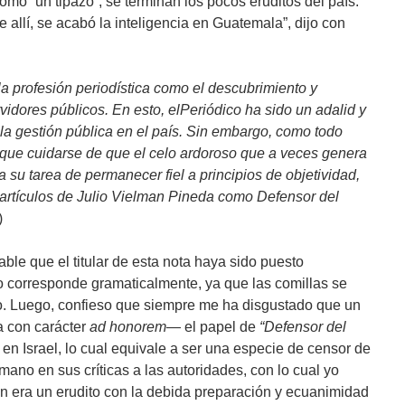
omo “un tipazo”, se terminan los pocos eruditos del país.
allí, se acabó la inteligencia en Guatemala”, dijo con
 profesión periodística como el descubrimiento y
vidores públicos. En esto, elPeriódico ha sido un adalid y
r la gestión pública en el país. Sin embargo, como todo
e que cuidarse de que el celo ardoroso que a veces genera
su tarea de permanecer fiel a principios de objetividad,
s artículos de Julio Vielman Pineda como Defensor del
)
cable que el titular de esta nota haya sido puesto
no corresponde gramaticalmente, ya que las comillas se
o. Luego, confieso que siempre me ha disgustado que un
a con carácter
ad honorem
— el papel de
“Defensor del
en Israel, lo cual equivale a ser una especie de censor de
mano en sus críticas a las autoridades, con lo cual yo
 era un erudito con la debida preparación y ecuanimidad