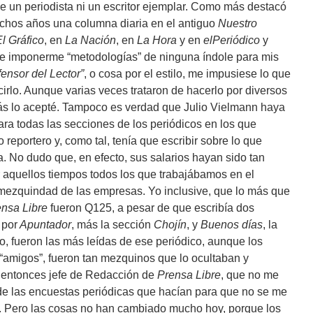
 un periodista ni un escritor ejemplar.
Como más destacó
chos años una columna diaria en el antiguo
Nuestro
l Gráfico
, en
La Nación
,
en
La Hora
y en
elPeriódico
y
de imponerme “metodologías” de ninguna índole para mis
ensor del Lector”
, o cosa por el estilo, me impusiese lo que
irlo. Aunque varias veces trataron de hacerlo por diversos
ás lo acepté. Tampoco es verdad que Julio Vielmann haya
ara todas las secciones de los periódicos en los que
eportero y, como tal, tenía que escribir sobre lo que
ía. No dudo que, en efecto, sus salarios hayan sido tan
aquellos tiempos todos los que trabajábamos en el
 mezquindad de las empresas. Yo inclusive, que lo más que
nsa Libre
fueron Q125, a pesar de que escribía dos
a
por
Apuntador
, más la sección
Chojín
, y
Buenos días
, la
o, fueron las más leídas de ese periódico, aunque los
“amigos”, fueron tan mezquinos que lo ocultaban y
 entonces jefe de Redacción de
Prensa Libre
, que no me
 de las encuestas periódicas que hacían para que no se me
. Pero las cosas no han cambiado mucho hoy, porque los