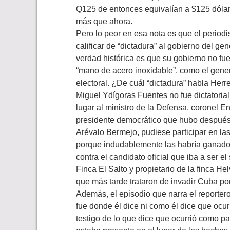
Q125 de entonces equivalían a $125 dóla
más que ahora.
Pero lo peor en esa nota es que el periodis
calificar de “dictadura” al gobierno del g
verdad histórica es que su gobierno no fu
“mano de acero inoxidable”, como el gene
electoral. ¿De cuál “dictadura” habla Herr
Miguel Ydígoras Fuentes no fue dictatorial.
lugar al ministro de la Defensa, coronel E
presidente democrático que hubo después 
Arévalo Bermejo, pudiese participar en las
porque indudablemente las habría ganado
contra el candidato oficial que iba a ser 
Finca El Salto y propietario de la finca H
que más tarde trataron de invadir Cuba po
Además, el episodio que narra el reportero
fue donde él dice ni como él dice que ocurr
testigo de lo que dice que ocurrió como pa