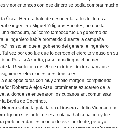
res y por entonces con ese dinero se podía comprar mucho
ta Óscar Herrera trate de desorientar a los lectores al
eneral e ingeniero Miguel Ydígoras Fuentes, porque la
e una dictadura, así como tampoco fue un gobierno de
ral e ingeniero había prometido durante la campaña
era? Insisto en que el gobierno del general e ingeniero
 Tal vez por eso fue que lo derrocó el ejército y puso en su
nrique Peralta Azurdia, para impedir que el primer
de la Revolución del 20 de octubre, doctor Juan José
 siguientes elecciones presidenciales,
 a sus opositores con muy amplio margen, compitiendo
el señor Roberto Alejos Arzú, prominente azucarero de la
elvetia, donde se entrenaron los cubanos anticomunistas
r la Bahía de Cochinos.
 Herrera sobre la patada en el trasero a Julio Vielmann no
ió. Ignoro si el autor de esa nota ya había nacido y fue
ra pretender dar testimonio de ese incidente; pero yo