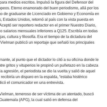
ara medios escritos. Impulsó la figura del Defensor del
ropeos. Eterno enamorado del buen periodismo, allá por los
ego de graduarse de Licenciado en Gobierno y Economía en
 Estados Unidos, retornó al país con la vista puesta en
 Aceptó ser reportero redactor en el primer Nuestro Diario,
o salarios mensuales inferiores a Q125. Escribía en todas
s, cultura y filosofía. Era el tiempo de la dictadura del
ielman publicó un reportaje que señaló los principales
nante, al punto que el dictador lo citó a su oficina donde le
ntre gritos y vituperios le propinó un puñetazo en la cabeza
a agresión, el periodista se dio la vuelta y salió de aquel
recibiría un disparo en la espalda, “estaba histérico
dicó el comunicador en una entrevista.
Vielman, temeroso de ser víctima de un atentado, buscó
Guatemala (APG), la cual salió en defensa del