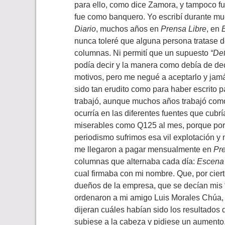
para ello, como dice Zamora, y tampoco fue
fue como banquero. Yo escribí durante mu
Diario
, muchos años en
Prensa
Libre
, en
E
nunca toleré que alguna persona tratase 
columnas. Ni permití que un supuesto
“Def
podía decir y la manera como debía de dec
motivos, pero me negué a aceptarlo y jam
sido tan erudito como para haber escrito p
trabajó, aunque muchos años trabajó como r
ocurría en las diferentes fuentes que cubr
miserables como Q125 al mes, porque por 
periodismo sufrimos esa vil explotación y
me llegaron a pagar mensualmente en
Pre
columnas que alternaba cada día:
Escen
cual firmaba con mi nombre. Que, por ciert
dueños de la empresa, que se decían mis 
ordenaron a mi amigo Luis Morales Chúa,
dijeran cuáles habían sido los resultados
subiese a la cabeza y pidiese un aumento