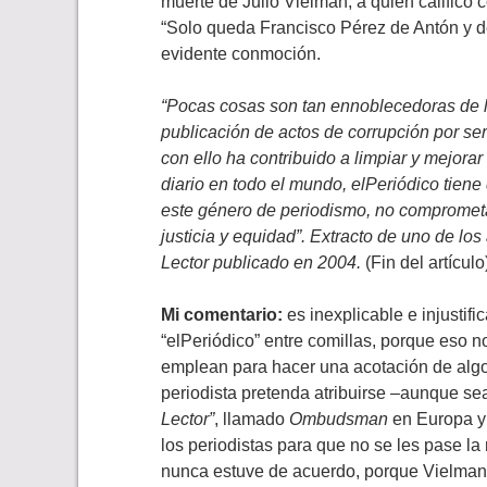
muerte de Julio Vielman, a quien calificó c
“Solo queda Francisco Pérez de Antón y de 
evidente conmoción.
“Pocas cosas son tan ennoblecedoras de la
publicación de actos de corrupción por ser
con ello ha contribuido a limpiar y mejora
diario en todo el mundo, elPeriódico tien
este género de periodismo, no comprometa 
justicia y equidad”. Extracto de uno de lo
Lector publicado en 2004.
(Fin del artículo
Mi comentario:
es inexplicable e injustifi
“elPeriódico” entre comillas, porque eso 
emplean para hacer una acotación de alg
periodista pretenda atribuirse –aunque se
Lector”
, llamado
Ombudsman
en Europa y 
los periodistas para que no se les pase la 
nunca estuve de acuerdo, porque Vielmann