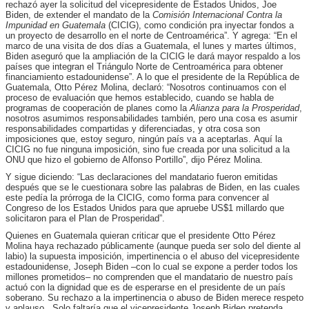
rechazó ayer la solicitud del vicepresidente de Estados Unidos, Joe
Biden, de extender el mandato de la
Comisión Internacional Contra la
Impunidad en Guatemala
(CICIG), como condición pra inyectar fondos a
un proyecto de desarrollo en el norte de Centroamérica”. Y agrega: “En el
marco de una visita de dos días a Guatemala, el lunes y martes últimos,
Biden aseguró que la ampliación de la CICIG le dará mayor respaldo a los
países que integran el Triángulo Norte de Centroamérica para obtener
financiamiento estadounidense”. A lo que el presidente de la República de
Guatemala, Otto Pérez Molina, declaró: “Nosotros continuamos con el
proceso de evaluación que hemos establecido, cuando se habla de
programas de cooperación de planes como la
Alianza para la Prosperidad
,
nosotros asumimos responsabilidades también, pero una cosa es asumir
responsabilidades compartidas y diferenciadas, y otra cosa son
imposiciones que, estoy seguro, ningún país va a aceptarlas. Aquí la
CICIG no fue ninguna imposición, sino fue creada por una solicitud a la
ONU que hizo el gobierno de Alfonso Portillo”, dijo Pérez Molina.
Y sigue diciendo: “Las declaraciones del mandatario fueron emitidas
después que se le cuestionara sobre las palabras de Biden, en las cuales
este pedía la prórroga de la CICIG, como forma para convencer al
Congreso de los Estados Unidos para que apruebe US$1 millardo que
solicitaron para el Plan de Prosperidad”.
Quienes en Guatemala quieran criticar que el presidente Otto Pérez
Molina haya rechazado públicamente (aunque pueda ser solo del diente al
labio) la supuesta imposición, impertinencia o el abuso del vicepresidente
estadounidense, Joseph Biden –con lo cual se expone a perder todos los
millones prometidos– no comprenden que el mandatario de nuestro país
actuó con la dignidad que es de esperarse en el presidente de un país
soberano. Su rechazo a la impertinencia o abuso de Biden merece respeto
y aplauso. Solo faltaría que el vicepresidente Joseph Biden pretenda