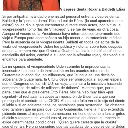
Vicepresidenta Roxana Baldetti Elías
Si por antipatía, rivalidad o enemistad personal entre la vicepresidenta
Baldetti y la “primera dama” Rosita Leal de Pérez (lo cual aparentemente
existe) no les dio la gana encontrarse durante esos actos, por lo cual la
vicepresidenta tomó “las de Villadiego” y se fue de viaje, es otra cosa.
Aunque el vocero de la Presidencia haya informado posteriormente que
viajó a Europa para acompañar a su hijo menor a un tratamiento médico.
Pero la ausencia de la vicepresidenta Baldetti en todos los actos de la
visita del vicepresidente Biden fue pública y notoria, sobre todo después
de que la primera vez que él vino a Guatemala ella le recibió al pié de la
escalerilla del avión, caminó a su lado por la alfombra roja y desplegó sus
encantos para atenderle.
En mi opinión, el vicepresidente Biden cometió la imprudencia, la
insensatez o el abuso de inmiscuirse en los asuntos internos de
Guatemala cuando dijo, en Villanueva, que “aunque es una decisión
soberana de Guatemala, la CICIG debe ser prorrogada si alguien espera
que el Congreso de los EE.UU. se vaya a sumar a la iniciativa haciendo
compromisos de miles de millones de dólares”. Mientras que, por su
parte, creo que el presidente Otto Pérez Molina hizo muy bien –por
dignidad– al rechazar la supuesta imposición de Biden para que sea
prorrogado el contrato de la CICIG. Ahora solo falta ver si lo dijo del diente
al labio y si en adelante tiene los pantalones para sostenerlo. No obstante,
creo también que un país que, como Guatemala, tiene la mano extendida
pidiendo dinero al imperio norteamericano, no tiene derecho a lanzar gritos
al cielo y rasgarse las vestiduras si, en cambio del dinero, el imperio le
exige determinadas condiciones. “Quien quiere celeste que le cueste”,
dice el refrán. Pero sí considero que las palabras del vicepresidente Biden