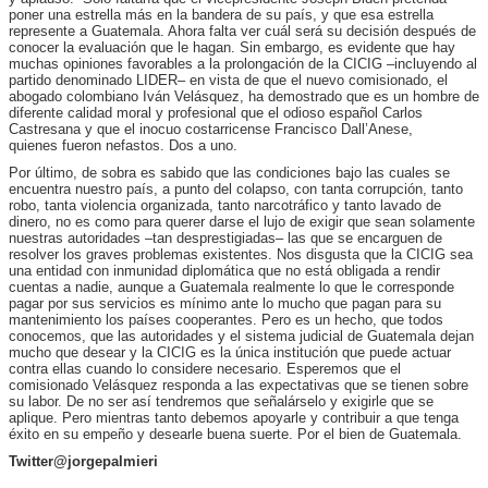
poner una estrella más en la bandera de su país, y que esa estrella
represente a Guatemala. Ahora falta ver cuál será su decisión después de
conocer la evaluación que le hagan. Sin embargo, es evidente que hay
muchas opiniones favorables a la prolongación de la CICIG –incluyendo al
partido denominado LIDER– en vista de que el nuevo comisionado, el
abogado colombiano Iván Velásquez, ha demostrado que es un hombre de
diferente calidad moral y profesional que el odioso español Carlos
Castresana y que el inocuo costarricense Francisco Dall’Anese,
quienes fueron nefastos. Dos a uno.
Por último, de sobra es sabido que las condiciones bajo las cuales se
encuentra nuestro país, a punto del colapso, con tanta corrupción, tanto
robo, tanta violencia organizada, tanto narcotráfico y tanto lavado de
dinero, no es como para querer darse el lujo de exigir que sean solamente
nuestras autoridades –tan desprestigiadas– las que se encarguen de
resolver los graves problemas existentes. Nos disgusta que la CICIG sea
una entidad con inmunidad diplomática que no está obligada a rendir
cuentas a nadie, aunque a Guatemala realmente lo que le corresponde
pagar por sus servicios es mínimo ante lo mucho que pagan para su
mantenimiento los países cooperantes. Pero es un hecho, que todos
conocemos, que las autoridades y el sistema judicial de Guatemala dejan
mucho que desear y la CICIG es la única institución que puede actuar
contra ellas cuando lo considere necesario. Esperemos que el
comisionado Velásquez responda a las expectativas que se tienen sobre
su labor. De no ser así tendremos que señalárselo y exigirle que se
aplique. Pero mientras tanto debemos apoyarle y contribuir a que tenga
éxito en su empeño y desearle buena suerte. Por el bien de Guatemala.
Twitter@jorgepalmieri