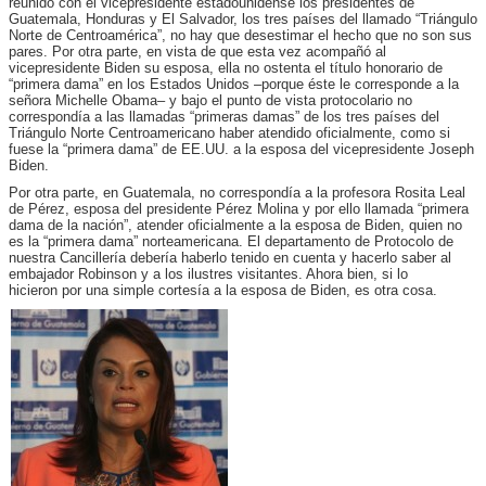
reunido con el vicepresidente estadounidense los presidentes de
Guatemala, Honduras y El Salvador, los tres países del llamado “Triángulo
Norte de Centroamérica”, no hay que desestimar el hecho que no son sus
pares. Por otra parte, en vista de que esta vez acompañó al
vicepresidente Biden su esposa, ella no ostenta el título honorario de
“primera dama” en los Estados Unidos –porque éste le corresponde a la
señora Michelle Obama– y bajo el punto de vista protocolario no
correspondía a las llamadas “primeras damas” de los tres países del
Triángulo Norte Centroamericano haber atendido oficialmente, como si
fuese la “primera dama” de EE.UU. a la esposa del vicepresidente Joseph
Biden.
Por otra parte, en Guatemala, no correspondía a la profesora Rosita Leal
de Pérez, esposa del presidente Pérez Molina y por ello llamada “primera
dama de la nación”, atender oficialmente a la esposa de Biden, quien no
es la “primera dama” norteamericana. El departamento de Protocolo de
nuestra Cancillería debería haberlo tenido en cuenta y hacerlo saber al
embajador Robinson y a los ilustres visitantes. Ahora bien, si lo
hicieron por una simple cortesía a la esposa de Biden, es otra cosa.