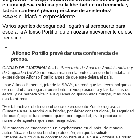
en una iglesia católica por la libertad de un homicida y
ladrón confeso! ¡Vean qué clase de asistentes!
SAAS cuidará a expresidente
Varios agentes de seguridad llegarán al aeropuerto para
esperar a Alfonso Portillo, quien gozará nuevamente de ese
beneficio.
Alfonso Portillo prevé dar una conferencia de
prensa.
CIUDAD DE GUATEMALA –
La
Secretaría de Asuntos Administrativos y
de Seguridad
(SAAS) retomará mañana la protección que le brindaba al
expresidente Alfonso Portillo antes de que este dejara el país.
José Alfredo Pimentel, jefe de la SAAS, recordó que las leyes obligan a
esa entidad a proteger al presidente, al vicepresidente y las familias de
estos, y de manera vitalicia a quienes ocuparon esos cargos, mas no a
sus familiares.
“Por tal motivo, el día que el señor expresidente Portillo regrese a
Guatemala se le tendrá que brindar, por deber constitucional, la seguridad
del caso”, dijo el funcionario, quien, por seguridad, evitó precisar el
número de agentes que serán asignados.
Al momento de encontrarse un exgobernante en el país, de manera
automática se le debe brindar protección, sin que la solicite.
Pimentel explicó que la coordinación para que la SAAS proteja a Portillo