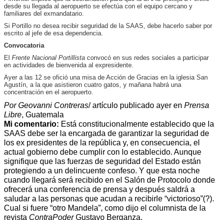
desde su llegada al aeropuerto se efectúa con el equipo cercano y
familiares del exmandatario.
Si Portillo no desea recibir seguridad de la SAAS, debe hacerlo saber por
escrito al jefe de esa dependencia.
Convocatoria
El
Frente Nacional Portillista
convocó en sus redes sociales a participar
en actividades de bienvenida al expresidente.
Ayer a las 12 se ofició una misa de Acción de Gracias en la iglesia San
Agustín, a la que asistieron cuatro gatos, y mañana habrá una
concentración en el aeropuerto.
Por Geovanni Contreras
/ artículo publicado ayer en
Prensa
Libre
, Guatemala
Mi comentario:
Está constitucionalmente establecido que la
SAAS debe ser la encargada de garantizar la seguridad de
los ex presidentes de la república y, en consecuencia, el
actual gobierno debe cumplir con lo establecido. Aunque
signifique que las fuerzas de seguridad del Estado están
protegiendo a un delincuente confeso. Y que esta noche
cuando llegará será recibido en el Salón de Protocolo donde
ofrecerá una conferencia de prensa y después saldrá a
saludar a las personas que acudan a recibirle “victorioso”(?).
Cual si fuere “otro Mandela”, como dijo el columnista de la
revista
ContraPoder
Gustavo Berganza.