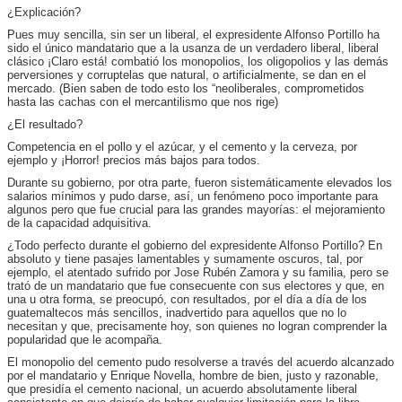
¿Explicación?
Pues muy sencilla, sin ser un liberal, el expresidente Alfonso Portillo ha
sido el único mandatario que a la usanza de un verdadero liberal, liberal
clásico ¡Claro está! combatió los monopolios, los oligopolios y las demás
perversiones y corruptelas que natural, o artificialmente, se dan en el
mercado. (Bien saben de todo esto los “neoliberales, comprometidos
hasta las cachas con el mercantilismo que nos rige)
¿El resultado?
Competencia en el pollo y el azúcar, y el cemento y la cerveza, por
ejemplo y ¡Horror! precios más bajos para todos.
Durante su gobierno, por otra parte, fueron sistemáticamente elevados los
salarios mínimos y pudo darse, así, un fenómeno poco importante para
algunos pero que fue crucial para las grandes mayorías: el mejoramiento
de la capacidad adquisitiva.
¿Todo perfecto durante el gobierno del expresidente Alfonso Portillo? En
absoluto y tiene pasajes lamentables y sumamente oscuros, tal, por
ejemplo, el atentado sufrido por Jose Rubén Zamora y su familia, pero se
trató de un mandatario que fue consecuente con sus electores y que, en
una u otra forma, se preocupó, con resultados, por el día a día de los
guatemaltecos más sencillos, inadvertido para aquellos que no lo
necesitan y que, precisamente hoy, son quienes no logran comprender la
popularidad que le acompaña.
El monopolio del cemento pudo resolverse a través del acuerdo alcanzado
por el mandatario y Enrique Novella, hombre de bien, justo y razonable,
que presidía el cemento nacional, un acuerdo absolutamente liberal