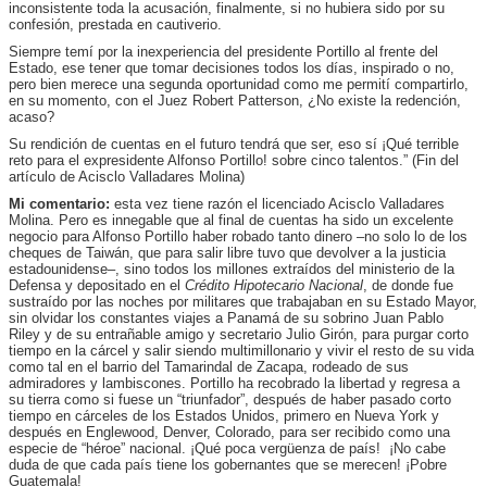
inconsistente toda la acusación, finalmente, si no hubiera sido por su
confesión, prestada en cautiverio.
Siempre temí por la inexperiencia del presidente Portillo al frente del
Estado, ese tener que tomar decisiones todos los días, inspirado o no,
pero bien merece una segunda oportunidad como me permití compartirlo,
en su momento, con el Juez Robert Patterson, ¿No existe la redención,
acaso?
Su rendición de cuentas en el futuro tendrá que ser, eso sí ¡Qué terrible
reto para el expresidente Alfonso Portillo! sobre cinco talentos.” (Fin del
artículo de Acisclo Valladares Molina)
Mi comentario:
esta vez tiene razón el licenciado Acisclo Valladares
Molina. Pero es innegable que al final de cuentas ha sido un excelente
negocio para Alfonso Portillo haber robado tanto dinero –no solo lo de los
cheques de Taiwán, que para salir libre tuvo que devolver a la justicia
estadounidense–, sino todos los millones extraídos del ministerio de la
Defensa y depositado en el
Crédito Hipotecario Nacional
, de donde fue
sustraído por las noches por militares que trabajaban en su Estado Mayor,
sin olvidar los constantes viajes a Panamá de su sobrino Juan Pablo
Riley y de su entrañable amigo y secretario Julio Girón, para purgar corto
tiempo en la cárcel y salir siendo multimillonario y vivir el resto de su vida
como tal en el barrio del Tamarindal de Zacapa, rodeado de sus
admiradores y lambiscones. Portillo ha recobrado la libertad y regresa a
su tierra como si fuese un “triunfador”, después de haber pasado corto
tiempo en cárceles de los Estados Unidos, primero en Nueva York y
después en Englewood, Denver, Colorado, para ser recibido como una
especie de “héroe” nacional. ¡Qué poca vergüenza de país! ¡No cabe
duda de que cada país tiene los gobernantes que se merecen! ¡Pobre
Guatemala!