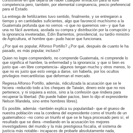
consistente en que dejaría de haber cualquier limitación para la libre
competencia pero, también, por elemental congruencia, precio preferencial
para el Estado.
La entrega de fertilizantes tuvo sentido, finalmente, y se entregaron a
tiempo y en cantidades suficientes, algo que favoreció muchísimo a la
Guatemala profunda que no vemos –o que no queremos ver– y que fue
una no fácil aventura, asolada su compra y distribución por la corrupción y
la ignorancia inveteradas, Edín Barrientos, providencial, su tardío ministro
de Agricultura, el hombre que– pudo hacer que funcionara.
¿Por qué es popular, Alfonso Portillo? ¿Por qué, después de cuanto le ha
pasado, es más popular, incluso?
Quien no logre comprenderlo, no comprende Guatemala, ni comprende lo
que significa el hambre, la enfermedad y la ignorancia: y que si bien es
justo que –en libre competencia– algunos tengan mucho y otros menos, lo
que no es justo que esto venga a darse, sin haberla, por los ocultos
privilegios mercantilistas que deforman el mercado.
Regresa Alfonso Portillo, además, ridiculizada la acusación que se le
hiciera –reducido todo a los cheques de Taiwán, dinero este que no nos
pertenece, y ni siquiera a estos, sino a la confesión que rindiera para
recuperar la libertad. (No puede haber pactos, bien lo dijo el expresidente
Nelson Mandela, sino entre hombres libres).
Es posible, además –también explica su popularidad– que el grueso de
nuestra población vea la condena del expresidente como el triunfo de un
guatemalteco –no como un triunfo el que se le haya procesado pero sí, el
resultado que se diera –mediando en la acusación los mejores
investigadores del mundo y la más prestigiosa fiscalía, el sistema de
justicia más notable– incapaces de probarle absolutamente nada,