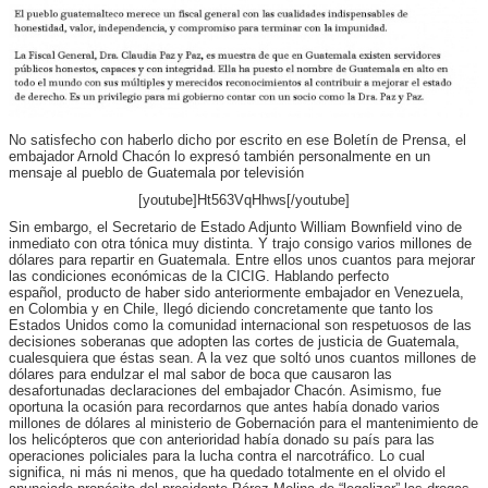
No satisfecho con haberlo dicho por escrito en ese Boletín de Prensa, el
embajador Arnold Chacón lo expresó también personalmente en un
mensaje al pueblo de Guatemala por televisión
[youtube]Ht563VqHhws[/youtube]
Sin embargo, el Secretario de Estado Adjunto William Bownfield vino de
inmediato con otra tónica muy distinta. Y trajo consigo varios millones de
dólares para repartir en Guatemala. Entre ellos unos cuantos para mejorar
las condiciones económicas de la CICIG. Hablando perfecto
español, producto de haber sido anteriormente embajador en Venezuela,
en Colombia y en Chile, llegó diciendo concretamente que tanto los
Estados Unidos como la comunidad internacional son respetuosos de las
decisiones soberanas que adopten las cortes de justicia de Guatemala,
cualesquiera que éstas sean. A la vez que soltó unos cuantos millones de
dólares para endulzar el mal sabor de boca que causaron las
desafortunadas declaraciones del embajador Chacón. Asimismo, fue
oportuna la ocasión para recordarnos que antes había donado varios
millones de dólares al ministerio de Gobernación para el mantenimiento de
los helicópteros que con anterioridad había donado su país para las
operaciones policiales para la lucha contra el narcotráfico. Lo cual
significa, ni más ni menos, que ha quedado totalmente en el olvido el