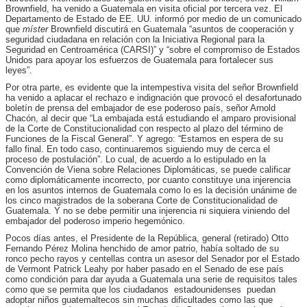
Brownfield, ha venido a Guatemala en visita oficial por tercera vez. El
Departamento de Estado de EE. UU. informó por medio de un comunicado
que
míster
Brownfield discutirá en Guatemala “asuntos de cooperación y
seguridad ciudadana en relación con la Iniciativa Regional para la
Seguridad en Centroamérica (CARSI)” y “sobre el compromiso de Estados
Unidos para apoyar los esfuerzos de Guatemala para fortalecer sus
leyes”.
Por otra parte, es evidente que la intempestiva visita del señor Brownfield
ha venido a aplacar el rechazo e indignación que provocó el desafortunado
boletín de prensa del embajador de ese poderoso país, señor Arnold
Chacón, al decir que “La embajada está estudiando el amparo provisional
de la Corte de Constitucionalidad con respecto al plazo del término de
Funciones de la Fiscal General”. Y agrego: “Estamos en espera de su
fallo final. En todo caso, continuaremos siguiendo muy de cerca el
proceso de postulación”. Lo cual, de acuerdo a lo estipulado en la
Convención de Viena sobre Relaciones Diplomáticas, se puede calificar
como diplomáticamente incorrecto, por cuanto constituye una injerencia
en los asuntos internos de Guatemala como lo es la decisión unánime de
los cinco magistrados de la soberana Corte de Constitucionalidad de
Guatemala. Y no se debe permitir una injerencia ni siquiera viniendo del
embajador del poderoso imperio hegemónico.
Pocos días antes, el Presidente de la República, general (retirado) Otto
Fernando Pérez Molina henchido de amor patrio, había soltado de su
ronco pecho rayos y centellas contra un asesor del Senador por el Estado
de Vermont Patrick Leahy por haber pasado en el Senado de ese país
como condición para dar ayuda a Guatemala una serie de requisitos tales
como que se permita que los ciudadanos estadounidenses puedan
adoptar niños guatemaltecos sin muchas dificultades como las que