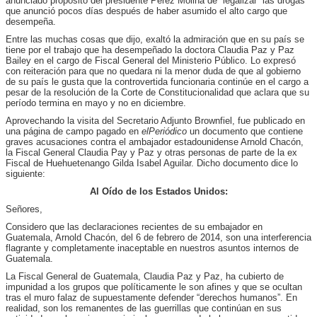
anunciado propósito del presidente Pérez Molina de “legalizar” las drogas
que anunció pocos días después de haber asumido el alto cargo que
desempeña.
Entre las muchas cosas que dijo, exaltó la admiración que en su país se
tiene por el trabajo que ha desempeñado la doctora Claudia Paz y Paz
Bailey en el cargo de Fiscal General del Ministerio Público. Lo expresó
con reiteración para que no quedara ni la menor duda de que al gobierno
de su país le gusta que la controvertida funcionaria continúe en el cargo a
pesar de la resolución de la Corte de Constitucionalidad que aclara que su
período termina en mayo y no en diciembre.
Aprovechando la visita del Secretario Adjunto Brownfiel, fue publicado en
una página de campo pagado en
elPeriódico
un documento que contiene
graves acusaciones contra el ambajador estadounidense Arnold Chacón,
la Fiscal General Claudia Pay y Paz y otras personas de parte de la ex
Fiscal de Huehuetenango Gilda Isabel Aguilar. Dicho documento dice lo
siguiente:
Al Oído de los Estados Unidos:
Señores,
Considero que las declaraciones recientes de su embajador en
Guatemala, Arnold Chacón, del 6 de febrero de 2014, son una interferencia
flagrante y completamente inaceptable en nuestros asuntos internos de
Guatemala.
La Fiscal General de Guatemala, Claudia Paz y Paz, ha cubierto de
impunidad a los grupos que políticamente le son afines y que se ocultan
tras el muro falaz de supuestamente defender “derechos humanos”. En
realidad, son los remanentes de las guerrillas que continúan en sus