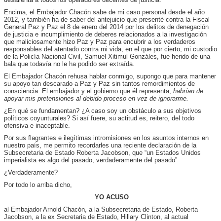
Encima, el Embajador Chacón sabe de mi caso personal desde el año
2012, y también ha de saber del antejuicio que presenté contra la Fiscal
General Paz y Paz el 8 de enero del 2014 por los delitos de denegación
de justicia e incumplimiento de deberes relacionados a la investigación
que maliciosamente hizo Paz y Paz para encubrir a los verdaderos
responsables del atentado contra mi vida, en el que por cierto, mi custodio
de la Policía Nacional Civil, Samuel Xitimul Gonzáles, fue herido de una
bala que todavía no le ha podido ser extraída.
El Embajador Chacón rehusa hablar conmigo, supongo que para mantener
su apoyo tan descarado a Paz y Paz sin tantos remordimientos de
consciencia. El embajador y el gobierno que él representa,
habrían
de
apoyar
mis
pretensiones
al
debido
proceso
en
vez
de
ignorarme.
¿En qué se fundamentan? ¿A caso soy un obstáculo a sus objetivos
políticos coyunturales? Si así fuere, su actitud es, reitero, del todo
ofensiva e inaceptable.
Por sus flagrantes e ilegítimas intromisiones en los asuntos internos en
nuestro país, me permito recordarles una reciente declaración de la
Subsecretaria de Estado Roberta Jacobson, que “un Estados Unidos
imperialista es algo del pasado, verdaderamente del pasado”
¿Verdaderamente?
Por todo lo arriba dicho,
YO ACUSO
al Embajador Arnold Chacón, a la Subsecretaria de Estado, Roberta
Jacobson, a la ex Secretaria de Estado, Hillary Clinton, al actual