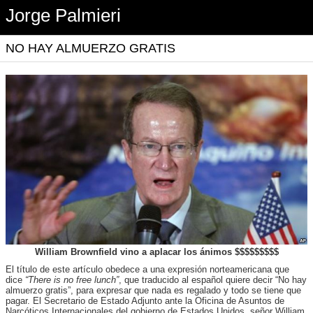
Jorge Palmieri
NO HAY ALMUERZO GRATIS
William Brownfield vino a aplacar los ánimos $$$$$$$$$
El título de este artículo obedece a una expresión norteamericana que
dice
“There is no free lunch”
, que traducido al español quiere decir “No hay
almuerzo gratis”, para expresar que nada es regalado y todo se tiene que
pagar. El Secretario de Estado Adjunto ante la Oficina de Asuntos de
Narcóticos Internacionales del gobierno de Estados Unidos, señor William