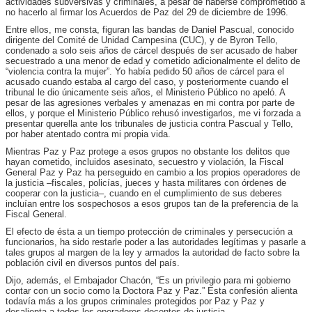
actividades subversivas y criminales, a pesar de haberse comprometido a
no hacerlo al firmar los Acuerdos de Paz del 29 de diciembre de 1996.
Entre ellos, me consta, figuran las bandas de Daniel Pascual, conocido
dirigente del Comité de Unidad Campesina (CUC), y de Byron Tello,
condenado a solo seis años de cárcel después de ser acusado de haber
secuestrado a una menor de edad y cometido adicionalmente el delito de
“violencia contra la mujer”. Yo había pedido 50 años de cárcel para el
acusado cuando estaba al cargo del caso, y posteriormente cuando el
tribunal le dio únicamente seis años, el Ministerio Público no apeló. A
pesar de las agresiones verbales y amenazas en mi contra por parte de
ellos, y porque el Ministerio Público rehusó investigarlos, me vi forzada a
presentar querella ante los tribunales de justicia contra Pascual y Tello,
por haber atentado contra mi propia vida.
Mientras Paz y Paz protege a esos grupos no obstante los delitos que
hayan cometido, incluidos asesinato, secuestro y violación, la Fiscal
General Paz y Paz ha perseguido en cambio a los propios operadores de
la justicia –fiscales, policías, jueces y hasta militares con órdenes de
cooperar con la justicia–, cuando en el cumplimiento de sus deberes
incluían entre los sospechosos a esos grupos tan de la preferencia de la
Fiscal General.
El efecto de ésta a un tiempo protección de criminales y persecución a
funcionarios, ha sido restarle poder a las autoridades legítimas y pasarle a
tales grupos al margen de la ley y armados la autoridad de facto sobre la
población civil en diversos puntos del país.
Dijo, además, el Embajador Chacón, “Es un privilegio para mi gobierno
contar con un socio como la Doctora Paz y Paz.” Esta confesión alienta
todavía más a los grupos criminales protegidos por Paz y Paz y
desalienta a todos los operadores decentes de justicia.