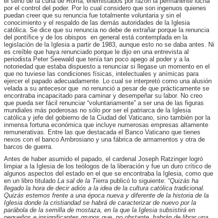
el seno de la curia de Roma, enemistados por razón la permanente lucha
por el control del poder. Por lo cual considero que son ingenuos quienes
puedan creer que su renuncia fue totalmente voluntaria y sin el
conocimiento y el respaldo de las demás autoridades de la Iglesia
católica. Se dice que su renuncia no debe de extrañar porque la renuncia
del pontífice y de los obispos en general está contemplada en la
legislación de la Iglesia a partir de 1983, aunque esto no se daba antes. Ni
es creíble que haya renunciado porque le dijo en una entrevista al
periodista Peter Seewald que tenía tan poco apego al poder y a la
notoriedad que estaba dispuesto a renunciar si llegase un momento en el
que no tuviese las condiciones físicas, intelectuales y anímicas para
ejercer el papado adecuadamente. Lo cual se interpretó como una alusión
velada a su antecesor que no renunció a pesar de que prácticamente se
encontraba incapacitado para caminar y desempeñar su labor. No creo
que pueda ser fácil renunciar “voluntariamente” a ser una de las figuras
mundiales más poderosas no sólo por ser el patriarca de la Iglesia
católica y jefe del gobierno de la Ciudad del Vaticano, sino también por la
inmensa fortuna económica que incluye numerosas empresas altamente
remunerativas. Entre las que destacada el Banco Vaticano que tienes
nexos con el banco Ambrosiano y una fábrica de armamentos y otra de
barcos de guerra.
Antes de haber asumido el papado, el cardenal Joseph Ratzinger logró
limpiar a la Iglesia de los teólogos de la liberación y fue un duro crítico de
algunos aspectos del estado en el que se encontraba la Iglesia, como que
en un libro titulado
La sal de la Tierra
publicó lo siguiente: “
Quizás ha
llegado la hora de decir adiós a la idea de la cultura católica tradicional.
Quizás estemos frente a una época nueva y diferente de la historia de la
Iglesia donde la cristiandad se habrá de caracterizar de nuevo por la
parábola de la semilla de mostaza, en la que la Iglesia subsistirá en
pequeños e insignificantes grupos que, no obstante, habrán de librar una