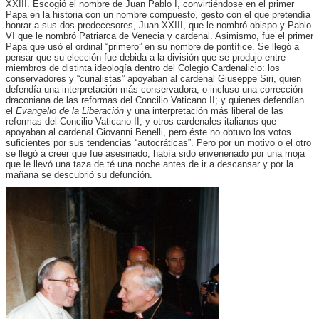
XXIII. Escogió el nombre de Juan Pablo I, convirtiéndose en el primer
Papa en la historia con un nombre compuesto, gesto con el que pretendía
honrar a sus dos predecesores, Juan XXIII, que le nombró obispo y Pablo
VI que le nombró Patriarca de Venecia y cardenal. Asimismo, fue el primer
Papa que usó el ordinal “primero” en su nombre de pontífice. Se llegó a
pensar que su elección fue debida a la división que se produjo entre
miembros de distinta ideología dentro del Colegio Cardenalicio: los
conservadores y “curialistas” apoyaban al cardenal Giuseppe Siri, quien
defendía una interpretación más conservadora, o incluso una corrección
draconiana de las reformas del Concilio Vaticano II; y quienes defendían
el
Evangelio de la Liberación
y una interpretación más liberal de las
reformas del Concilio Vaticano II, y otros cardenales italianos que
apoyaban al cardenal Giovanni Benelli, pero éste no obtuvo los votos
suficientes por sus tendencias “autocráticas”. Pero por un motivo o el otro
se llegó a creer que fue asesinado, había sido envenenado por una moja
que le llevó una taza de té una noche antes de ir a descansar y por la
mañana se descubrió su defunción.