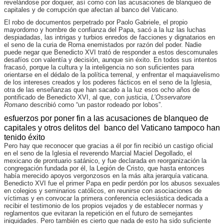
revelándose por doquier, así como con las acusaciones de blanqueo de
capitales y de corrupción que afectan al banco del Vaticano.
El robo de documentos perpetrado por Paolo Gabriele, el propio
mayordomo y hombre de confianza del Papa, sacó a la luz las luchas
despiadadas, las intrigas y turbios enredos de facciones y dignatarios en
el seno de la curia de Roma enemistados por razón del poder. Nadie
puede negar que Benedicto XVI trató de responder a estos descomunales
desafíos con valentía y decisión, aunque sin éxito. En todos sus intentos
fracasó, porque la cultura y la inteligencia no son suficientes para
orientarse en el dédalo de la política terrenal, y enfrentar el maquiavelismo
de los intereses creados y los poderes fácticos en el seno de la Iglesia,
otra de las enseñanzas que han sacado a la luz esos ocho años de
pontificado de Benedicto XVI, al que, con justicia,
L’Osservatore
Romano
describió como “un pastor rodeado por lobos”.
esfuerzos por poner fin a las acusaciones de blanqueo de
capitales y otros delitos del banco del Vaticano tampoco han
tenido éxito
Pero hay que reconocer que gracias a él por fin recibió un castigo oficial
en el seno de la Iglesia el reverendo Marcial Maciel Degollado, el
mexicano de prontuario satánico, y fue declarada en reorganización la
congregación fundada por él, la Legión de Cristo, que hasta entonces
había merecido apoyos vergonzosos en la más alta jerarquía vaticana.
Benedicto XVI fue el primer Papa en pedir perdón por los abusos sexuales
en colegios y seminarios católicos, en reunirse con asociaciones de
víctimas y en convocar la primera conferencia eclesiástica dedicada a
recibir el testimonio de los propios vejados y de establecer normas y
reglamentos que evitaran la repetición en el futuro de semejantes
iniquidades. Pero también es cierto que nada de esto ha sido suficiente