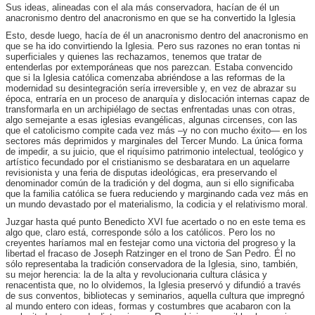
Sus ideas, alineadas con el ala más conservadora, hacían de él un
anacronismo dentro del anacronismo en que se ha convertido la Iglesia
Esto, desde luego, hacía de él un anacronismo dentro del anacronismo en
que se ha ido convirtiendo la Iglesia. Pero sus razones no eran tontas ni
superficiales y quienes las rechazamos, tenemos que tratar de
entenderlas por extemporáneas que nos parezcan. Estaba convencido
que si la Iglesia católica comenzaba abriéndose a las reformas de la
modernidad su desintegración sería irreversible y, en vez de abrazar su
época, entraría en un proceso de anarquía y dislocación internas capaz de
transformarla en un archipiélago de sectas enfrentadas unas con otras,
algo semejante a esas iglesias evangélicas, algunas circenses, con las
que el catolicismo compite cada vez más –y no con mucho éxito— en los
sectores más deprimidos y marginales del Tercer Mundo. La única forma
de impedir, a su juicio, que el riquísimo patrimonio intelectual, teológico y
artístico fecundado por el cristianismo se desbaratara en un aquelarre
revisionista y una feria de disputas ideológicas, era preservando el
denominador común de la tradición y del dogma, aun si ello significaba
que la familia católica se fuera reduciendo y marginando cada vez más en
un mundo devastado por el materialismo, la codicia y el relativismo moral.
Juzgar hasta qué punto Benedicto XVI fue acertado o no en este tema es
algo que, claro está, corresponde sólo a los católicos. Pero los no
creyentes haríamos mal en festejar como una victoria del progreso y la
libertad el fracaso de Joseph Ratzinger en el trono de San Pedro. Él no
sólo representaba la tradición conservadora de la Iglesia, sino, también,
su mejor herencia: la de la alta y revolucionaria cultura clásica y
renacentista que, no lo olvidemos, la Iglesia preservó y difundió a través
de sus conventos, bibliotecas y seminarios, aquella cultura que impregnó
al mundo entero con ideas, formas y costumbres que acabaron con la