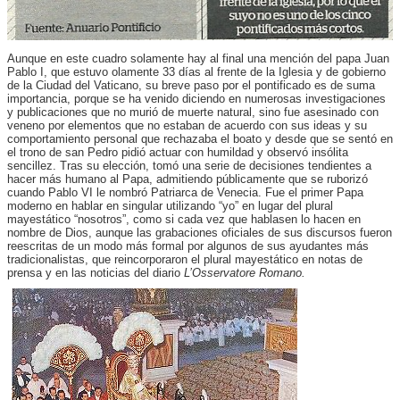
Aunque en este cuadro solamente hay al final una mención del papa Juan
Pablo I, que estuvo olamente 33 días al frente de la Iglesia y de gobierno
de la Ciudad del Vaticano, su breve paso por el pontificado es de suma
importancia, porque se ha venido diciendo en numerosas investigaciones
y publicaciones que no murió de muerte natural, sino fue asesinado con
veneno por elementos que no estaban de acuerdo con sus ideas y su
comportamiento personal que rechazaba el boato y desde que se sentó en
el trono de san Pedro pidió actuar con humildad y observó insólita
sencillez. Tras su elección, tomó una serie de decisiones tendientes a
hacer más humano al Papa, admitiendo públicamente que se ruborizó
cuando Pablo VI le nombró Patriarca de Venecia. Fue el primer Papa
moderno en hablar en singular utilizando “yo” en lugar del plural
mayestático “nosotros”, como si cada vez que hablasen lo hacen en
nombre de Dios, aunque las grabaciones oficiales de sus discursos fueron
reescritas de un modo más formal por algunos de sus ayudantes más
tradicionalistas, que reincorporaron el plural mayestático en notas de
prensa y en las noticias del diario
L’Osservatore Romano.