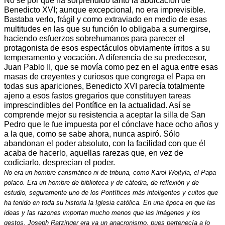
No sé por qué ha sorprendido tanto la abdicación de
Benedicto XVI; aunque excepcional, no era imprevisible.
Bastaba verlo, frágil y como extraviado en medio de esas
multitudes en las que su función lo obligaba a sumergirse,
haciendo esfuerzos sobrehumanos para parecer el
protagonista de esos espectáculos obviamente írritos a su
temperamento y vocación. A diferencia de su predecesor,
Juan Pablo II, que se movía como pez en el agua entre esas
masas de creyentes y curiosos que congrega el Papa en
todas sus apariciones, Benedicto XVI parecía totalmente
ajeno a esos fastos gregarios que constituyen tareas
imprescindibles del Pontífice en la actualidad. Así se
comprende mejor su resistencia a aceptar la silla de San
Pedro que le fue impuesta por el cónclave hace ocho años y
a la que, como se sabe ahora, nunca aspiró. Sólo
abandonan el poder absoluto, con la facilidad con que él
acaba de hacerlo, aquellas rarezas que, en vez de
codiciarlo, desprecian el poder.
No era un hombre carismático ni de tribuna, como Karol Wojtyla, el Papa
polaco. Era un hombre de biblioteca y de cátedra, de reflexión y de
estudio, seguramente uno de los Pontífices más inteligentes y cultos que
ha tenido en toda su historia la Iglesia católica. En una época en que las
ideas y las razones importan mucho menos que las imágenes y los
gestos, Joseph Ratzinger era ya un anacronismo, pues pertenecía a lo