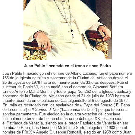
Juan Pablo I sentado en el trono de san Pedro
Juan Pablo I, nacido con el nombre de Albino Luciano, fue el papa número
163 de la Iglesia católica y soberano de la Ciudad del Vaticano desde el
26 de agosto de 1978 hasta su muerte ocurrida 33 días después. Fue el
sucesor de Pablo VI, quien nació con el nombre de Giovanni Battista
Enrico Antonio Maria Montini y
fue el papa No. 262 de la Iglesia católica y
soberano de la Ciudad del Vaticano desde el 21 de julio de 1963 hasta su
muerte, ocurrida en el palacio de Castelgandolfo el 6 de agosto de 1978.
En Italia es recordado con los apelativos de
Il Papa del Sorriso
(“El Papa
de la sonrisa”) e
Il Sorriso di Dio
(“La sonrisa de Dios”) porque tenía una
sonrisa permanente. Fue elegido en la cuarta votación del cónclave
inusualmente breve, de hecho el más corto del siglo XX . Había sido
el Patriarca de Venecia, siendo así el tercer Patriarca de Venecia en ser
nombrado Papa, tras Giuseppe Melchiore Sarto, elegido en 1903 con el
nombre de Pío X y Angelo Giuseppe Roncalli, elegido en 1958 como Juan