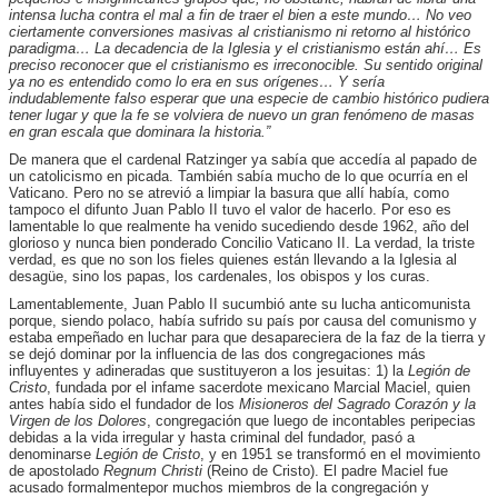
intensa lucha contra el mal a fin de traer el bien a este mundo… No veo
ciertamente conversiones masivas al cristianismo ni retorno al histórico
paradigma… La decadencia de la Iglesia y el cristianismo están ahí… Es
preciso reconocer que el cristianismo es irreconocible. Su sentido original
ya no es entendido como lo era en sus orígenes… Y sería
indudablemente falso esperar que una especie de cambio histórico pudiera
tener lugar y que la fe se volviera de nuevo un gran fenómeno de masas
en gran escala que dominara la historia.”
De manera que el cardenal Ratzinger ya sabía que accedía al papado de
un catolicismo en picada. También sabía mucho de lo que ocurría en el
Vaticano. Pero no se atrevió a limpiar la basura que allí había, como
tampoco el difunto Juan Pablo II tuvo el valor de hacerlo. Por eso es
lamentable lo que realmente ha venido sucediendo desde 1962, año del
glorioso y nunca bien ponderado Concilio Vaticano II. La verdad, la triste
verdad, es que no son los fieles quienes están llevando a la Iglesia al
desagüe, sino los papas, los cardenales, los obispos y los curas.
Lamentablemente, Juan Pablo II sucumbió ante su lucha anticomunista
porque, siendo polaco, había sufrido su país por causa del comunismo y
estaba empeñado en luchar para que desapareciera de la faz de la tierra y
se dejó dominar por la influencia de las dos congregaciones más
influyentes y adineradas que sustituyeron a los jesuitas: 1) la
Legión de
Cristo
, fundada por el infame sacerdote mexicano Marcial Maciel, quien
antes había sido el fundador de los
Misioneros del Sagrado Corazón y la
Virgen de los Dolores
, congregación que luego de incontables peripecias
debidas a la vida irregular y hasta criminal del fundador, pasó a
denominarse
Legión de Cristo
, y en 1951 se transformó en el movimiento
de apostolado
Regnum
Christi
(Reino de Cristo). El padre Maciel fue
acusado formalmentepor muchos miembros de la congregación y