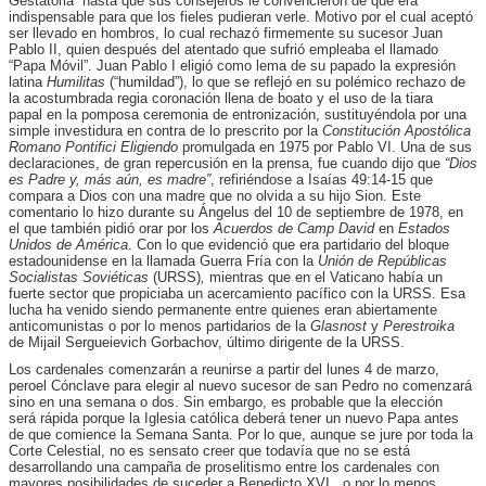
Gestatoria” hasta que sus consejeros le convencieron de que era
indispensable para que los fieles pudieran verle. Motivo por el cual aceptó
ser llevado en hombros, lo cual rechazó firmemente su sucesor Juan
Pablo II, quien después del atentado que sufrió empleaba el llamado
“Papa Móvil”. Juan Pablo I eligió como lema de su papado la expresión
latina
Humilitas
(“humildad”), lo que se reflejó en su polémico rechazo de
la acostumbrada regia coronación llena de boato y el uso de la tiara
papal en la pomposa ceremonia de entronización, sustituyéndola por una
simple investidura en contra de lo prescrito por la
Constitución Apostólica
Romano Pontifici Eligiendo
promulgada en 1975 por Pablo VI. Una de sus
declaraciones, de gran repercusión en la prensa, fue cuando dijo que
“Dios
es Padre y, más aún, es madre”
, refiriéndose a Isaías 49:14-15 que
compara a Dios con una madre que no olvida a su hijo Sion. Este
comentario lo hizo durante su Ángelus del 10 de septiembre de 1978, en
el que también pidió orar por los
Acuerdos de
Camp David
en
Estados
Unidos de América
. Con lo que evidenció que era partidario del bloque
estadounidense en la llamada Guerra Fría con la
Unión de Repúblicas
Socialistas Soviéticas
(URSS)
,
mientras que en el Vaticano había un
fuerte sector que propiciaba un acercamiento pacífico con la URSS. Esa
lucha ha venido siendo permanente entre quienes eran abiertamente
anticomunistas o por lo menos partidarios de la
Glasnost
y
Perestroika
de Mijail Sergueievich Gorbachov, último dirigente de la URSS.
Los cardenales comenzarán a reunirse a partir del lunes 4 de marzo,
peroel Cónclave para elegir al nuevo sucesor de san Pedro no comenzará
sino en una semana o dos. Sin embargo, es probable que la elección
será rápida porque la Iglesia católica deberá tener un nuevo Papa antes
de que comience la Semana Santa. Por lo que, aunque se jure por toda la
Corte Celestial, no es sensato creer que todavía que no se está
desarrollando una campaña de proselitismo entre los cardenales con
mayores posibilidades de suceder a Benedicto XVI , o por lo menos