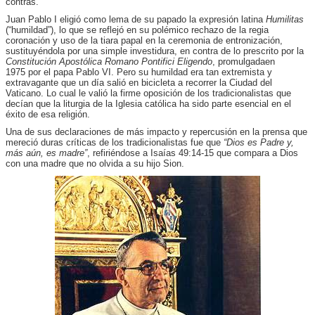
contras.
Juan Pablo I eligió como lema de su papado la expresión latina
Humilitas
(“humildad”), lo que se reflejó en su polémico rechazo de la regia
coronación y uso de la tiara papal en la ceremonia de entronización,
sustituyéndola por una simple investidura, en contra de lo prescrito por la
Constitución Apostólica Romano Pontifici Eligendo
, promulgadaen
1975 por el papa Pablo VI. Pero su humildad era tan extremista y
extravagante que un día salió en bicicleta a recorrer la Ciudad del
Vaticano. Lo cual le valió la firme oposición de los tradicionalistas que
decían que la liturgia de la Iglesia católica ha sido parte esencial en el
éxito de esa religión.
Una de sus declaraciones de más impacto y repercusión en la prensa que
mereció duras críticas de los tradicionalistas fue que
“Dios es Padre y,
más aún, es madre”
, refiriéndose a Isaías 49:14-15 que compara a Dios
con una madre que no olvida a su hijo Sion.