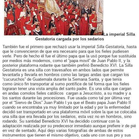
La imperial Silla
Gestatoria cargada por los sedarios
También fue el primero que rechazó usar la imperial
Silla Gestatoria
, hasta
que le convencieron de que era necesario para que los fieles pudiesen
verle. Pero de hecho él fue el último papa que la usó porque fue sustituida
por medios más modernos, como el “papa movil” de Juan Pablo II, y la
posterior plataforma rodante que también prefirió Benedicto XVI. La S
illa
Gestatoria
es una silla con travesaños en ambos lados que permite
levantarla y llevarla en hombros como las largas andas que cargan los
“cucuruchos” de Guatemala durante la Semana Santa, y que tenía
como único fin transportar al sumo pontífice de tal forma que los fieles
lograran tener una vista amplia del santo padre. Es una silla que cargan
en andas comolos fieles católicos cargan a Jesucristo, a su madre y a
los santos durante las procesiones. Fue usada como tal por última vez
por el “Siervo de Dios” Juan Pablo I ya que el Beato papa Juan Pablo II
cuando se encontraba ya muy limitado por la edad y por la enfermedad
decidió ser transportado en una plataforma móvil sobre la que se colocaba
una silla que era llevada por los sedarios, esta vez no en hombros, sino
rodando. Su santidad Benedicto XVI ha decidido continuar con la
adaptación realizada por su predecesor inmediato aunque prefiere ir de pié
en vez de sentado. Aquí dejo varias fotografías de ambas de estos
instrumentos que tienen el mismo objetivo, cada uno con sus pro y sus