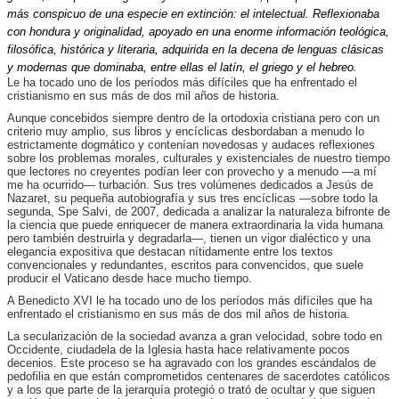
más conspicuo de una especie en extinción: el intelectual. Reflexionaba
con hondura y originalidad, apoyado en una enorme información teológica,
filosófica, histórica y literaria, adquirida en la decena de lenguas clásicas
y modernas que dominaba, entre ellas el latín, el griego y el hebreo.
Le ha tocado uno de los períodos más difíciles que ha enfrentado el
cristianismo en sus más de dos mil años de historia.
Aunque concebidos siempre dentro de la ortodoxia cristiana pero con un
criterio muy amplio, sus libros y encíclicas desbordaban a menudo lo
estrictamente dogmático y contenían novedosas y audaces reflexiones
sobre los problemas morales, culturales y existenciales de nuestro tiempo
que lectores no creyentes podían leer con provecho y a menudo —a mí
me ha ocurrido— turbación. Sus tres volúmenes dedicados a Jesús de
Nazaret, su pequeña autobiografía y sus tres encíclicas —sobre todo la
segunda, Spe Salvi, de 2007, dedicada a analizar la naturaleza bifronte de
la ciencia que puede enriquecer de manera extraordinaria la vida humana
pero también destruirla y degradarla—, tienen un vigor dialéctico y una
elegancia expositiva que destacan nítidamente entre los textos
convencionales y redundantes, escritos para convencidos, que suele
producir el Vaticano desde hace mucho tiempo.
A Benedicto XVI le ha tocado uno de los períodos más difíciles que ha
enfrentado el cristianismo en sus más de dos mil años de historia.
La secularización de la sociedad avanza a gran velocidad, sobre todo en
Occidente, ciudadela de la Iglesia hasta hace relativamente pocos
decenios. Este proceso se ha agravado con los grandes escándalos de
pedofilia en que están comprometidos centenares de sacerdotes católicos
y a los que parte de la jerarquía protegió o trató de ocultar y que siguen