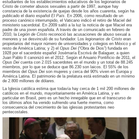
estudiantes de los establecimientos educativos de los legionarios de
Cristo de cometer abusos sexuales a partir de 1997, aunque hay
constancia de la existencia de quejas desde los años cuarenta, según ha
publicado el diario español
El País
. En 2006, como resultado de un
proceso canónico interrumpido, el Vaticano indicó el retiro de Maciel del
ministerio sacerdotal. En 2009 saltó a la luz la noticia de que Maciel era
padre de una joven española. A través de un comunicado en febrero de
2010, la
Legión de Cristo
reconoció las acusaciones de abuso sexual a
menores y se desvinculó de su fundador. Los
legionarios de Cristo
eran
propietarios del mayor número de universidades y colegios en México y el
resto de América Latina; y 2) el
Opus Dei
(“Obra de Dios”) fundada en
1928 por el sacerdote español Josémaría Escrivá de Balaguer, a quien
Juan Pablo II canonizó en el 2012. Según el Anuario Pontificio de 2011, el
Opus Dei
cuenta con 2.015 sacerdotes en el mundo y un total de 88.245
miembros, por lo que se deduce que 86.230 son laicos. El 55% de los
miembros del
Opus Dei
son mujeres y cerca del 90% viven en Europa y
América Latina. El patrimonio de la prelatura está estimado en un mínimo
de 2.800 millones de dólares.
La Iglesia católica estima que todavía hay cerca de 1 mil 200 millones de
católicos en el mundo, mayoritariamente en América Latina, y en
particular en Brasil, pero es un hecho innegable que en el transcurso de
los últimos años ha venido sufriendo una fuerte merma, como
consecuencia del crecimiento de las iglesias protestantes neo
pentecostales.