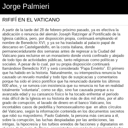
Jorge Palmieri
RIFIFÍ EN EL VATICANO
A partir de la tarde del 28 de febrero próximo pasado, ya es efectiva la
abdicación o renuncia del alemán Joseph Ratzinger al Pontificado de la
Iglesia católica, pero, por disposición propia, continuará empleando el
nombre de Benedicto XVI; y ya se ha trasladado al palacio papal de
descanso en Castelgandolfo, en la costa italiana, donde
permanecerádurante dos semanas antes de regresar a la Ciudad del
Vaticano para recluirse en un monasterio donde vivirá confinado y alejado
de todo tipo de actividades públicas, tanto religiosas como políticas y
sociales. A pesar de lo cual, por su propia disposición continuará
llamándose Benedicto XVI y será considerado “Papa Emérito”. El primero
que ha habido en la historia. Naturalmente, su intempestiva renuncia ha
causado un revuelo mundial y todo tipo de suspicacias y comentarios
porque ha sido el único pontífice que ha renunciado durante los últimos
600 años, y se rumora con insistencia que su renuncia no fue en realidad
totalmente “voluntaria”, como se dijo, sino fue causada porque a su
avanzada edad y su cansancio físico le ha tocado enfrentar el período
más difícil de la Iglesia en su historia de más de dos mil años, por el alto
grado de corrupción, el lavado de dinero en el banco Vaticano, los
incontables casos de pedofilia y homosexualismo que en altos círculos
del Vaticano, según la información contenida en los documentos secretos
que robó su mayordomo, Paolo Gabriele, la persona más cercana a él,
sobre la corrupción, las luchas despiadadas por las ambiciones, las
intrigas, la hipocresía y los turbios enredos de facciones y dignatarios en