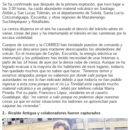
Se ha confirmado que después de la primera explosión, que tuvo lugar a
las 3:30 horas, ha caído abundante material volcánico en Santiago
Atitlán,y San Lucas Tolimán, en el departamento de Sololá; Santa Lucía
Cotzumalguapa, Escuintla; y otras regiones de Mazatenango,
Suchitepéquez y Retalhuleu.
La ceniza dispersa en el aire ha causado el desvío del tránsito aéreo en
varias zonas del país y ha interrumpido el tránsito en las carreteras por la
escasa visibilidad.
Cuerpos de socorro y la CONRED han instalado puestos de comando y
trabajan sin descanso para mantener desocupados los alrededores del
volcán. En el municipio de Ceylán, Escuintla, la energía eléctrica se
interrumpió y los pobladores han tenido necesidad de usar linternas a
partir de las 14 horas de ayer por la densa nube de ceniza. Aunque se ha
logrado evacuar a la mayoría de los habitantes de esos lugares, todavía
han quedado muchos que no saben que hacer.
“Tenemos temor y
estamos atrapados porque no sabemos por donde salir porque las
autoridades no nos lo han indicado debido a que todavía no han podido
ingresar a esta zona porque en el río La Trinidad está vajando mucho
material volcánico y es peligroso”
, relató por teléfono celular María
Pineda. Por su parte, Francisco López, residente en el caserío
Guadalupe, dijo:
“no vamos a salir porque no podemos dejar nuestras
cosas ya que en estas situaciones los ladrones se aprovechan para
saquear las viviendas”
.
2.- Alcalde Antigua y colaboradores fueron capturados