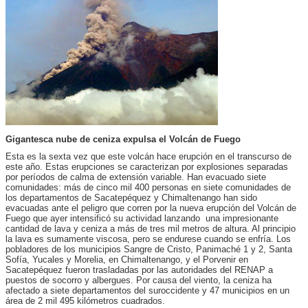
Gigantesca nube de ceniza expulsa el Volcán de Fuego
Esta es la sexta vez que este volcán hace erupción en el transcurso de
este año. Estas erupciones se caracterizan por explosiones separadas
por períodos de calma de extensión variable. Han evacuado siete
comunidades: más de cinco mil 400 personas en siete comunidades de
los departamentos de Sacatepéquez y Chimaltenango han sido
evacuadas ante el peligro que corren por la nueva erupción del Volcán de
Fuego que ayer intensificó su actividad lanzando una impresionante
cantidad de lava y ceniza a más de tres mil metros de altura. Al principio
la lava es sumamente viscosa, pero se endurese cuando se enfría. Los
pobladores de los municipios Sangre de Cristo, Panimaché 1 y 2, Santa
Sofía, Yucales y Morelia, en Chimaltenango, y el Porvenir en
Sacatepéquez fueron trasladadas por las autoridades del RENAP a
puestos de socorro y albergues. Por causa del viento, la ceniza ha
afectado a siete departamentos del suroccidente y 47 municipios en un
área de 2 mil 495 kilómetros cuadrados.