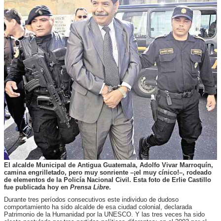
El alcalde Municipal de Antigua Guatemala, Adolfo Vivar Marroquín,
camina engrilletado, pero muy sonriente –¡el muy cínico!–, rodeado
de elementos de la Policía Nacional Civil. Esta foto de Erlie Castillo
fue publicada hoy en
Prensa Libre
.
Durante tres períodos consecutivos este individuo de dudoso
comportamiento ha sido alcalde de esa ciudad colonial, declarada
Patrimonio de la Humanidad por la UNESCO. Y las tres veces ha sido