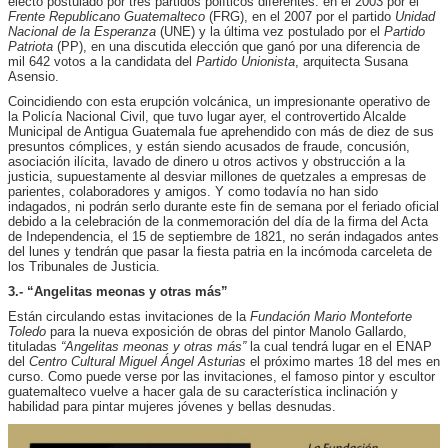
electo postulado por tres partidos políticos diferentes: en el 2003 por el
Frente Republicano Guatemalteco
(FRG), en el 2007 por el partido
Unidad
Nacional de la Esperanza
(UNE) y la última vez postulado por el
Partido
Patriota
(PP), en una discutida elección que ganó por una diferencia de
mil 642 votos a la candidata del
Partido Unionista
, arquitecta Susana
Asensio.
Coincidiendo con esta erupción volcánica, un impresionante operativo de
la Policía Nacional Civil, que tuvo lugar ayer, el controvertido Alcalde
Municipal de Antigua Guatemala fue aprehendido con más de diez de sus
presuntos cómplices, y están siendo acusados de fraude, concusión,
asociación ilícita, lavado de dinero u otros activos y obstrucción a la
justicia, supuestamente al desviar millones de quetzales a empresas de
parientes, colaboradores y amigos. Y como todavía no han sido
indagados, ni podrán serlo durante este fin de semana por el feriado oficial
debido a la celebración de la conmemoración del día de la firma del Acta
de Independencia, el 15 de septiembre de 1821, no serán indagados antes
del lunes y tendrán que pasar la fiesta patria en la incómoda carceleta de
los Tribunales de Justicia.
3.- “Angelitas meonas y otras más”
Están circulando estas invitaciones de la
Fundación Mario Monteforte
Toledo
para la nueva exposición de obras del pintor Manolo Gallardo,
tituladas
“Angelitas meonas y otras más”
la cual tendrá lugar en el ENAP
del
Centro Cultural Miguel Ángel Asturias
el próximo martes 18 del mes en
curso. Como puede verse por las invitaciones, el famoso pintor y escultor
guatemalteco vuelve a hacer gala de su característica inclinación y
habilidad para pintar mujeres jóvenes y bellas desnudas.