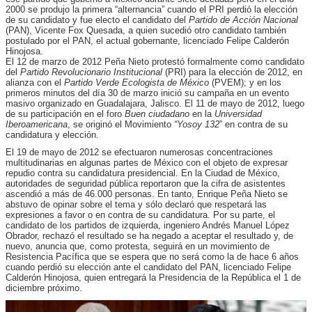
2000 se produjo la primera “alternancia” cuando el PRI perdió la elección
de su candidato y fue electo el candidato del
Partido de Acción Nacional
(PAN), Vicente Fox Quesada, a quien sucedió otro candidato también
postulado por el PAN, el actual gobernante, licenciado Felipe Calderón
Hinojosa.
El 12 de marzo de 2012 Peña Nieto protestó formalmente como candidato
del
Partido Revolucionario Institucional
(PRI) para la elección de 2012, en
alianza con el
Partido Verde Ecologista de México
(PVEM); y en los
primeros minutos del día 30 de marzo inició su campaña en un evento
masivo organizado en Guadalajara, Jalisco. El 11 de mayo de 2012, luego
de su participación en el foro
Buen ciudadano
en la
Universidad
Iberoamericana
, se originó el Movimiento
“Yosoy 132
” en contra de su
candidatura y elección.
El 19 de mayo de 2012 se efectuaron numerosas concentraciones
multitudinarias en algunas partes de México con el objeto de expresar
repudio contra su candidatura presidencial. En la Ciudad de México,
autoridades de seguridad pública reportaron que la cifra de asistentes
ascendió a más de 46.000 personas. En tanto, Enrique Peña Nieto se
abstuvo de opinar sobre el tema y sólo declaró que respetará las
expresiones a favor o en contra de su candidatura. Por su parte, el
candidato de los partidos de izquierda, ingeniero Andrés Manuel López
Obrador, rechazó el resultado se ha negado a aceptar el resultado y, de
nuevo, anuncia que, como protesta, seguirá en un movimiento de
Resistencia Pacífica que se espera que no será como la de hace 6 años
cuando perdió su elección ante el candidato del PAN, licenciado Felipe
Calderón Hinojosa, quien entregará la Presidencia de la República el 1 de
diciembre próximo.