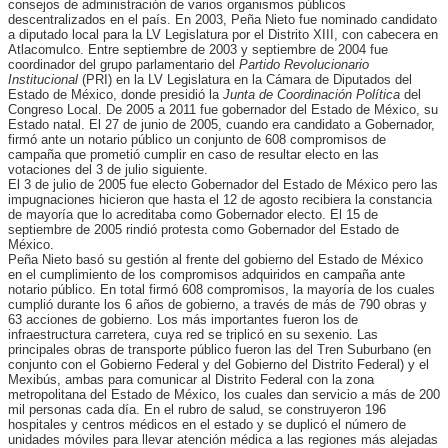
consejos de administración de varios organismos públicos
descentralizados en el país. En 2003, Peña Nieto fue nominado candidato
a diputado local para la LV Legislatura por el Distrito XIII, con cabecera en
Atlacomulco. Entre septiembre de 2003 y septiembre de 2004 fue
coordinador del grupo parlamentario del
Partido Revolucionario
Institucional
(PRI) en la LV Legislatura en la Cámara de Diputados del
Estado de México, donde presidió la
Junta de Coordinación Política
del
Congreso Local. De 2005 a 2011 fue gobernador del Estado de México, su
Estado natal. El 27 de junio de 2005, cuando era candidato a Gobernador,
firmó ante un notario público un conjunto de 608 compromisos de
campaña que prometió cumplir en caso de resultar electo en las
votaciones del 3 de julio siguiente.
El 3 de julio de 2005 fue electo Gobernador del Estado de México pero las
impugnaciones hicieron que hasta el 12 de agosto recibiera la constancia
de mayoría que lo acreditaba como Gobernador electo. El 15 de
septiembre de 2005 rindió protesta como Gobernador del Estado de
México.
Peña Nieto basó su gestión al frente del gobierno del Estado de México
en el cumplimiento de los compromisos adquiridos en campaña ante
notario público. En total firmó 608 compromisos, la mayoría de los cuales
cumplió durante los 6 años de gobierno, a través de más de 790 obras y
63 acciones de gobierno. Los más importantes fueron los de
infraestructura carretera, cuya red se triplicó en su sexenio. Las
principales obras de transporte público fueron las del Tren Suburbano (en
conjunto con el Gobierno Federal y del Gobierno del Distrito Federal) y el
Mexibús, ambas para comunicar al Distrito Federal con la zona
metropolitana del Estado de México, los cuales dan servicio a más de 200
mil personas cada día. En el rubro de salud, se construyeron 196
hospitales y centros médicos en el estado y se duplicó el número de
unidades móviles para llevar atención médica a las regiones más alejadas