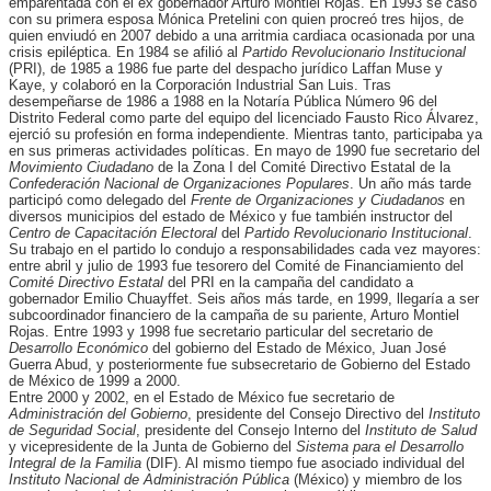
emparentada con el ex gobernador Arturo Montiel Rojas. En 1993 se casó
con su primera esposa Mónica Pretelini con quien procreó tres hijos, de
quien enviudó en 2007 debido a una arritmia cardiaca ocasionada por una
crisis epiléptica. En 1984 se afilió al
Partido Revolucionario Institucional
(PRI), de 1985 a 1986 fue parte del despacho jurídico Laffan Muse y
Kaye, y colaboró en la Corporación Industrial San Luis. Tras
desempeñarse de 1986 a 1988 en la Notaría Pública Número 96 del
Distrito Federal como parte del equipo del licenciado Fausto Rico Álvarez,
ejerció su profesión en forma independiente. Mientras tanto, participaba ya
en sus primeras actividades políticas. En mayo de 1990 fue secretario del
Movimiento Ciudadano
de la Zona I del Comité Directivo Estatal de la
Confederación Nacional de Organizaciones Populares
. Un año más tarde
participó como delegado del
Frente de Organizaciones y Ciudadanos
en
diversos municipios del estado de México y fue también instructor del
Centro de Capacitación Electoral
del
Partido Revolucionario Institucional
.
Su trabajo en el partido lo condujo a responsabilidades cada vez mayores:
entre abril y julio de 1993 fue tesorero del Comité de Financiamiento del
Comité Directivo Estatal
del PRI en la campaña del candidato a
gobernador Emilio Chuayffet. Seis años más tarde, en 1999, llegaría a ser
subcoordinador financiero de la campaña de su pariente, Arturo Montiel
Rojas. Entre 1993 y 1998 fue secretario particular del secretario de
Desarrollo Económico
del gobierno del Estado de México, Juan José
Guerra Abud, y posteriormente fue subsecretario de Gobierno del Estado
de México de 1999 a 2000.
Entre 2000 y 2002, en el Estado de México fue secretario de
Administración del Gobierno
, presidente del Consejo Directivo del
Instituto
de Seguridad Social
, presidente del Consejo Interno del
Instituto de Salud
y vicepresidente de la Junta de Gobierno del
Sistema para el Desarrollo
Integral de la Familia
(DIF). Al mismo tiempo fue asociado individual del
Instituto Nacional de Administración Pública
(México) y miembro de los