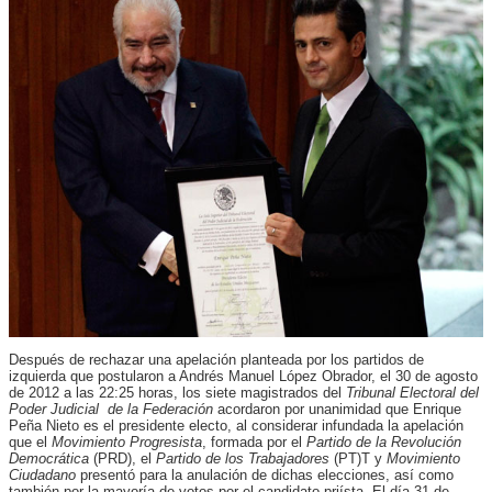
Después de rechazar una apelación planteada por los partidos de
izquierda que postularon a Andrés Manuel López Obrador, el 30 de agosto
de 2012 a las 22:25 horas, los siete magistrados del
Tribunal Electoral del
Poder Judicial de la Federación
acordaron por unanimidad que Enrique
Peña Nieto es el presidente electo, al considerar infundada la apelación
que el
Movimiento Progresista
, formada por el
Partido de la Revolución
Democrática
(PRD), el
Partido de los Trabajadores
(PT)T y
Movimiento
Ciudadano
presentó para la anulación de dichas elecciones, así como
también por la mayoría de votos por el candidato priísta. El día 31 de