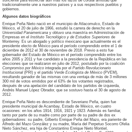
suficiente para estrechar aún más los lazos de cordial amistad que
tradicionalmente une a nuestros países y a sus respectivos pueblos y
gobiernos.
Algunos datos biográficos
Enrique Peña Nieto nació en el municipio de Atlacomulco, Estado de
México, el 20 de julio de 1966, estudió la carrera de derecho en la
Universidad Panamericana
y obtuvo una maestría en Administración de
Empresas en el
Instituto Tecnológico y de Estudios Superiores
de
Monterrey. Es un abogado y político mexicano que actualmente es el
presidente electo de México para el período comprendido entre el 1 de
diciembre de 2012 el 30 de noviembre de 2018. Previo a esto fue
gobernador del Estado de México en el período comprendido entre los
años 2005 y 2011 y fue candidato a la presidencia de la República en las
elecciones que se realizaron en julio de 2012, postulado por la coalición
Compromiso por México
integrada por el
Partido Revolucionario
Institucional
(PRI) y el partido
Verde Ecologista de México
(PVEM),
resultando ganador de las mismas con una ventaja de más de 3 millones
300 mil de votos emitidos por el 63% de los votantes registrados,
después de una apelación del candidato de los partidos de izquierda,
Andrés Manuel López Obrador, que se sostuvo hasta el 30 de agosto de
2012.
Enrique Peña Nieto es descendiente de Severiano Peña, quien fue
presidente municipal de Acambay, Estado de México, en cuatro
ocasiones: en los años 1914, 1916, 1921 y 1923. Además es familiar,
tanto por parte de su madre como por parte de su padre de dos ex
gobernadores: su padre, Gilberto Enrique Peña del Mazo, era pariente de
Alfredo del Mazo González y su madre, María del Perpetuo Socorro Ofelia
Nieto Sánchez, era hija de Constantino Enrique Nieto Montiel,