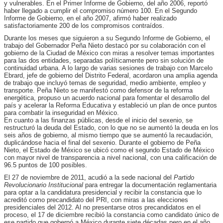
y vulnerables. En el Primer Informe de Gobierno, del año 2006, reportó
haber llegado a cumplir el compromiso número 100. En el Segundo
Informe de Gobierno, en el año 2007, afirmó haber realizado
satisfactoriamente 200 de los compromisos contraídos.
Durante los meses que siguieron a su Segundo Informe de Gobierno, el
trabajo del Gobernador Peña Nieto destacó por su colaboración con el
gobierno de la Ciudad de México con miras a resolver temas importantes
para las dos entidades, separadas políticamente pero sin solución de
continuidad urbana. A lo largo de varias sesiones de trabajo con Marcelo
Ebrard, jefe de gobierno del Distrito Federal, acordaron una amplia agenda
de trabajo que incluyó temas de seguridad, medio ambiente, empleo y
transporte. Peña Nieto se manifestó como defensor de la reforma
energética, propuso un acuerdo nacional para fomentar el desarrollo del
país y acelerar la Reforma Educativa y estableció un plan de once puntos
para combatir la inseguridad en México.
En cuanto a las finanzas públicas, desde el inicio del sexenio, se
restructuró la deuda del Estado, con lo que no se aumentó la deuda en los
seis años de gobierno, al mismo tiempo que se aumentó la recaudación,
duplicándose hacia el final del sexenio. Durante el gobierno de Peña
Nieto, el Estado de México se ubicó como el segundo Estado de México
con mayor nivel de transparencia a nivel nacional, con una calificación de
96.5 puntos de 100 posibles.
El 27 de noviembre de 2011, acudió a la sede nacional del
Partido
Revolucionario Institucional
para entregar la documentación reglamentaria
para optar a la candidatura presidencial y recibir la constancia que lo
acreditó como precandidato del PRI, con miras a las elecciones
presidenciales del 2012. Al no presentarse otros precandidatos en el
proceso, el 17 de diciembre recibió la constancia como candidato único de
ese partido que gobernó a México durante siete décadas pero en el año