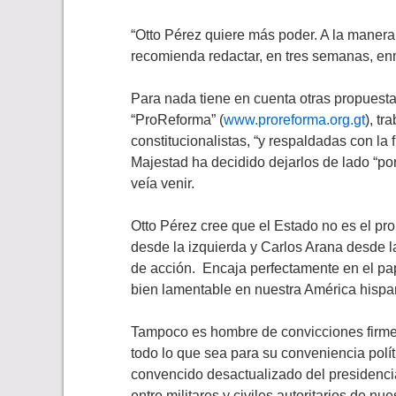
“Otto Pérez quiere más poder. A la manera
recomienda redactar, en tres semanas, enm
Para nada tiene en cuenta otras propuesta
“ProReforma” (
www.proreforma.org.gt
), t
constitucionalistas, “y respaldadas con la 
Majestad ha decidido dejarlos de lado “po
veía venir.
Otto Pérez cree que el Estado no es el pr
desde la izquierda y Carlos Arana desde 
de acción. Encaja perfectamente en el pape
bien lamentable en nuestra América hispa
Tampoco es hombre de convicciones firmes,
todo lo que sea para su conveniencia polí
convencido desactualizado del presidencia
entre militares y civiles autoritarios de nu