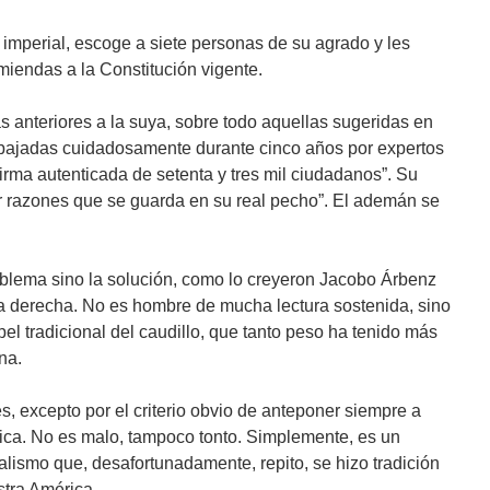
 imperial, escoge a siete personas de su agrado y les
iendas a la Constitución vigente.
s anteriores a la suya, sobre todo aquellas sugeridas en
rabajadas cuidadosamente durante cinco años por expertos
firma autenticada de setenta y tres mil ciudadanos”. Su
r razones que se guarda en su real pecho”. El ademán se
oblema sino la solución, como lo creyeron Jacobo Árbenz
la derecha. No es hombre de mucha lectura sostenida, sino
l tradicional del caudillo, que tanto peso ha tenido más
na.
 excepto por el criterio obvio de anteponer siempre a
tica. No es malo, tampoco tonto. Simplemente, es un
lismo que, desafortunadamente, repito, se hizo tradición
estra América.