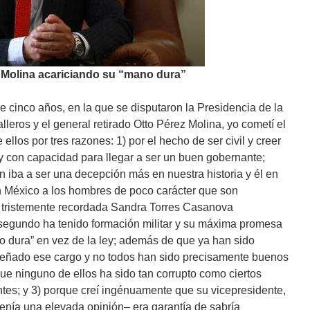
 Molina acariciando su “mano dura”
e cinco años, en la que se disputaron la Presidencia de la
eros y el general retirado Otto Pérez Molina, yo cometí el
 ellos por tres razones: 1) por el hecho de ser civil y creer
y con capacidad para llegar a ser un buen gobernante;
iba a ser una decepción más en nuestra historia y él en
n México a los hombres de poco carácter que son
 tristemente recordada Sandra Torres Casanova
segundo ha tenido formación militar y su máxima promesa
o dura” en vez de la ley; además de que ya han sido
eñado ese cargo y no todos han sido precisamente buenos
e ninguno de ellos ha sido tan corrupto como ciertos
ntes; y 3) porque creí ingénuamente que su vicepresidente,
enía una elevada opinión– era garantía de sabría