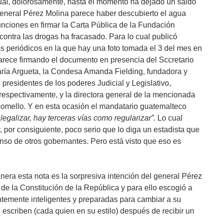
cual, dolorosamente, hasta el momento ha dejado un saldo
general Pérez Molina parece haber descubierto el agua
unciones en firmar la Carta Pública de la Fundación
contra las drogas ha fracasado. Para lo cual publicó
 periódicos en la que hay una foto tomada el 3 del mes en
arece firmando el documento en presencia del Sccretario
aría Argueta, la Condesa Amanda Fielding, fundadora y
s presidentes de los poderes Judicial y Legislativo,
respectivamente, y la directora general de la mencionada
omello. Y en esta ocasión el mandatario guatemalteco
 legalizar, hay terceras vías como regularizar”.
Lo cual
 por consiguiente, poco serio que lo diga un estadista que
nso de otros gobernantes. Pero está visto que eso es
nera esta nota es la sorpresiva intención del general Pérez
 de la Constitución de la República y para ello escogió a
entemente inteligentes y preparadas para cambiar a su
 escriben (cada quien en su estilo) después de recibir un