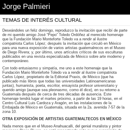
Jorge Palmieri
TEMAS DE INTERÉS CULTURAL
Deseándoles un feliz domingo, reproduzco la invitación que recibí de parte
de mi querido amigo José “Pepo” Toledo Ordóñez al merecido homenaje
que la Fundación Mario Monteforte Toledo va a rendir al ilustre
compatriota Carlos López; después la invitación que circuló en México
para una nueva exposición de varios artistas guatemalrecos en el Museo
de Diego Rivera; y, por último, unos artículos críticos de sus esculturas
publicados en una revista especializada de México sobre arte moderno y
contemporáneo.
Con todo entusiasmo y simpatía, me uno a este homenaje que la
Fundación Mario Monteforte Toledo va a rendir al ilustre compatriota
Carlos López, propietario de la Editorial Praxis, de México (que ha
publicado más libros que todas las universidades Latinoamericanas
juntas), humanista, poeta, escritor, ensayista profesor universitario y
querido amigo (aunque sea pleonasmo, como él dice), en su retorno a
Guatemala después de cerca de tres décadas de ausencia. Este
homenaje tendrá lugar el martes próximo, a partir de las 19 horas, en el
Centro Cultural Luis Cardoza y Aragón, en las instalaciones de la
Embajada de México en Guatemala, situada en la 2a. avenida 7-57 de la
zona 10.
OTRA EXPOSICIÓN DE ARTISTAS GUATEMALTECOS EN MÉXICO
Nada menos que en el Museo Anahuacalli, del genial muralista y pintor