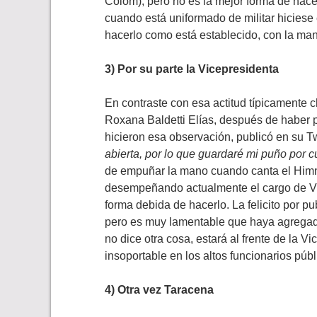
Colom), pero no es la mejor forma de hacer
cuando está uniformado de militar hiciese 
hacerlo como está establecido, con la mano
3) Por su parte la Vicepresidenta
En contraste con esa actitud típicamente 
Roxana Baldetti Elías, después de haber 
hicieron esa observación, publicó en su T
abierta, por lo que guardaré mi puño por c
de empuñar la mano cuando canta el Himn
desempeñando actualmente el cargo de Vic
forma debida de hacerlo. La felicito por p
pero es muy lamentable que haya agregado 
no dice otra cosa, estará al frente de la 
insoportable en los altos funcionarios públ
4) Otra vez Taracena