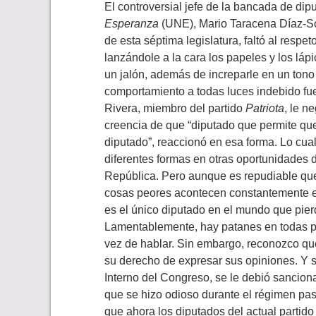
El controversial jefe de la bancada de dip
Esperanza
(UNE), Mario Taracena Díaz-Sol
de esta séptima legislatura, faltó al respet
lanzándole a la cara los papeles y los lápi
un jalón, además de increparle en un tono
comportamiento a todas luces indebido fue 
Rivera, miembro del partido
Patriota
, le n
creencia de que “diputado que permite que
diputado”, reaccionó en esa forma. Lo cual
diferentes formas en otras oportunidades 
República. Pero aunque es repudiable qu
cosas peores acontecen constantemente e
es el único diputado en el mundo que pie
Lamentablemente, hay patanes en todas par
vez de hablar. Sin embargo, reconozco qu
su derecho de expresar sus opiniones. Y 
Interno del Congreso, se le debió sanciona
que se hizo odioso durante el régimen pasa
que ahora los diputados del actual partido 