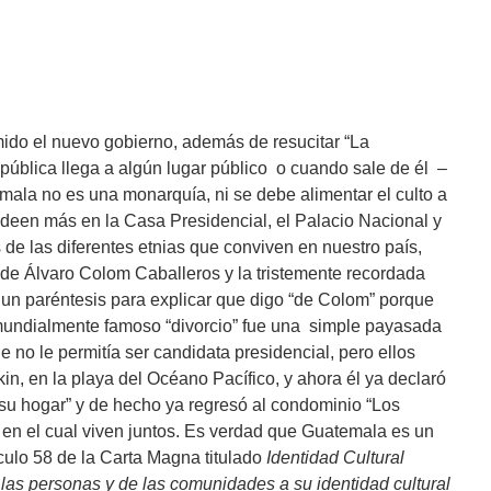
do el nuevo gobierno, además de resucitar “La
ública llega a algún lugar público o cuando sale de él –
mala no es una monarquía, ni se debe alimentar el culto a
ndeen más en la Casa Presidencial, el Palacio Nacional y
 de las diferentes etnias que conviven en nuestro país,
 de Álvaro Colom Caballeros y la tristemente recordada
n paréntesis para explicar que digo “de Colom” porque
undialmente famoso “divorcio” fue una simple payasada
ue no le permitía ser candidata presidencial, pero ellos
n, en la playa del Océano Pacífico, y ahora él ya declaró
r su hogar” y de hecho ya regresó al condominio “Los
r en el cual viven juntos. Es verdad que Guatemala es un
tículo 58 de la Carta Magna titulado
Identidad Cultural
las personas y de las comunidades a su identidad cultural