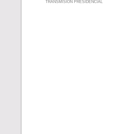
Navegación
TRANSMISIÓN PRESIDENCIAL
de
entradas