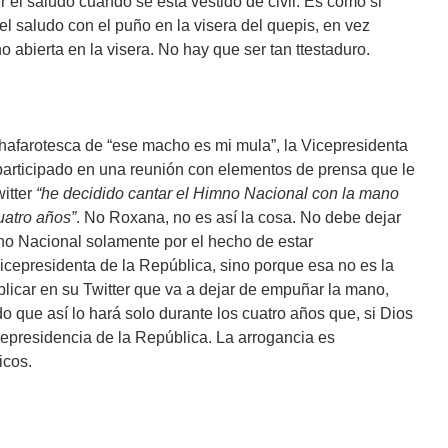
 el saludo cuando se está vestido de civil. Es como si
el saludo con el puño en la visera del quepis, en vez
 abierta en la visera. No hay que ser tan ttestaduro.
chafarotesca de “ese macho es mi mula”, la Vicepresidenta
participado en una reunión con elementos de prensa que le
witter
“he decidido cantar el Himno Nacional con la mano
uatro años”
. No Roxana, no es así la cosa. No debe dejar
o Nacional solamente por el hecho de estar
epresidenta de la República, sino porque esa no es la
ublicar en su Twitter que va a dejar de empuñar la mano,
que así lo hará solo durante los cuatro años que, si Dios
Vicepresidencia de la República. La arrogancia es
icos.