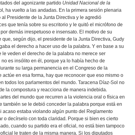
utados del agonizante partido
Unidad Nacional de la
, ha vuelto a las andadas. En la primera sesión plenaria
o al Presidente de la Junta Directiva y le agredió
ces que tenía sobre su escritorio y le quitó el micrófono de
 por demás irrespetuoso e insensato. El motivo de su
que, según dijo, el presidente de la Junta Directiva, Gudy
egaba el derecho a hacer uso de la palabra. Y en base a su
 le veden el derecho de la palabra no merece ser
 no es insólito en él, porque ya lo había hecho de
durante su larga permanencia en el Congreso de la
e actúe en esa forma, hay que reconocer que eso mismo o
n todos los parlamentos del mundo. Taracena Díaz-Sol no
rde la compostura y reacciona de manera indebida.
tes del mundo que recurren a la violencia oral o física en
e también se le debió conceder la palabra porque está en
si acaso estaba violando algún punto del Reglamento
r o decírselo con toda claridad. Porque si bien es cierto
do, cuando su partido era el oficial, no está bien tampoco
oficial le traten de la misma manera. Si los diputados