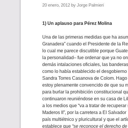
20 enero, 2012
by
Jorge Palmieri
1) Un aplauso para Pérez Molina
Una de las primeras medidas que ha asumi
Granadera” cuando el Presidente de la Rep
lo cual me parece discutible porque Guate
la personalidad– fue ordenar que ya no o
demás intalaciones oficiales, las banderas
como lo había establecido el desgobierno
Sandra Torres Casanova de Colom. Hago u
estoy plenamente convencido de que su m
para burlar la prohibición constitucional q
continuaron reuniéndose en su casa de Liki
a los medios que “va a tratar de recupera
Maderos II”, por la carretera a El Salvado
país multiétnico y pluricultural y que el ar
establece que
“se reconoce el derecho de 