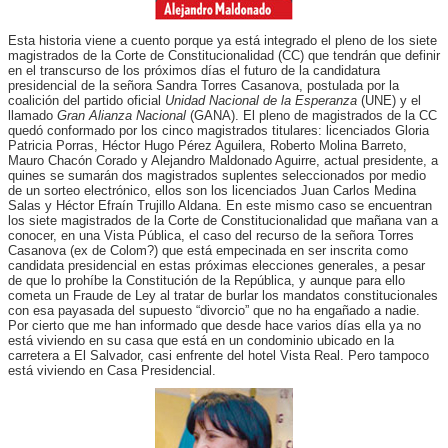
Esta historia viene a cuento porque ya está integrado el pleno de los siete
magistrados de la Corte de Constitucionalidad (CC) que tendrán que definir
en el transcurso de los próximos días el futuro de la candidatura
presidencial de la señora Sandra Torres Casanova, postulada por la
coalición del partido oficial
Unidad Nacional de la Esperanza
(UNE) y el
llamado
Gran Alianza Nacional
(GANA). El pleno de magistrados de la CC
quedó conformado por los cinco magistrados titulares: licenciados Gloria
Patricia Porras, Héctor Hugo Pérez Aguilera, Roberto Molina Barreto,
Mauro Chacón Corado y Alejandro Maldonado Aguirre, actual presidente, a
quines se sumarán dos magistrados suplentes seleccionados por medio
de un sorteo electrónico, ellos son los licenciados Juan Carlos Medina
Salas y Héctor Efraín Trujillo Aldana. En este mismo caso se encuentran
los siete magistrados de la Corte de Constitucionalidad que mañana van a
conocer, en una Vista Pública, el caso del recurso de la señora Torres
Casanova (ex de Colom?) que está empecinada en ser inscrita como
candidata presidencial en estas próximas elecciones generales, a pesar
de que lo prohíbe la Constitución de la República, y aunque para ello
cometa un Fraude de Ley al tratar de burlar los mandatos constitucionales
con esa payasada del supuesto “divorcio” que no ha engañado a nadie.
Por cierto que me han informado que desde hace varios días ella ya no
está viviendo en su casa que está en un condominio ubicado en la
carretera a El Salvador, casi enfrente del hotel Vista Real. Pero tampoco
está viviendo en Casa Presidencial.