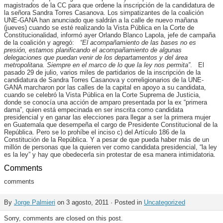
magistrados de la CC para que ordene la inscripción de la candidatura de
la señora Sandra Torres Casanova. Los simpatizantes de la coalición
UNE-GANA han anunciado que saldrán a la calle de nuevo mañana
(jueves) cuando se esté realizando la Vista Pública en la Corte de
Constitucionalidad, informó ayer Orlando Blanco Lapola, jefe de campaña
de la coalición y agregó:
“El acompañamiento de las bases no es
presión, estamos planificando el acompañamiento de algunas
delegaciones que puedan venir de los departamentos y del área
metropolitana. Siempre en el marco de lo que la ley nos permita”
. El
pasado 29 de julio, varios miles de partidarios de la inscripción de la
candidatura de Sandra Torres Casanova y correligionarios de la UNE-
GANA marcharon por las calles de la capital en apoyo a su candidata,
cuando se celebró la Vista Pública en la Corte Suprema de Justicia,
donde se conocía una acción de amparo presentada por la ex “primera
dama”, quien está empecinada en ser inscrita como candidata
presidencial y en ganar las elecciones para llegar a ser la primera mujer
en Guatemala que desempeña el cargo de Presidente Constitucional de la
República. Pero se lo prohíbe el inciso c) del Artículo 186 de la
Constitución de la República. Y a pesar de que pueda haber más de un
millón de personas que la quieren ver como candidata presidencial, “la ley
es la ley” y hay que obedecerla sin protestar de esa manera intimidatoria.
Comments
comments
By
Jorge Palmieri
on 3 agosto, 2011 · Posted in
Uncategorized
Sorry, comments are closed on this post.