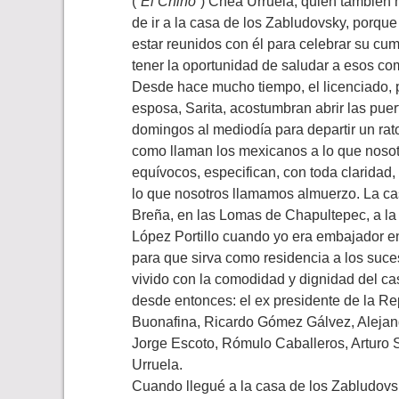
(
“El Chino”
) Chea Urruela, quien también m
de ir a la casa de los Zabludovsky, porqu
estar reunidos con él para celebrar su cu
tener la oportunidad de saludar a esos com
Desde hace mucho tiempo, el licenciado, 
esposa, Sarita, acostumbran abrir las pue
domingos al mediodía para departir un rato
como llaman los mexicanos a lo que noso
equívocos, especifican, con toda claridad
lo que nosotros llamamos almuerzo. La casa
Breña, en las Lomas de Chapultepec, a la
López Portillo cuando yo era embajador en
para que sirva como residencia a los suc
vivido con la comodidad y dignidad del 
desde entonces: el ex presidente de la R
Buonafina, Ricardo Gómez Gálvez, Alejand
Jorge Escoto, Rómulo Caballeros, Arturo S
Urruela.
Cuando llegué a la casa de los Zabludovs