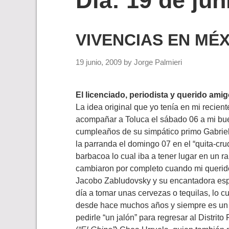
Día:
19 de jun
VIVENCIAS EN MÉX
19 junio, 2009
by
Jorge Palmieri
El licenciado, periodista y querido am
La idea original que yo tenía en mi recien
acompañar a Toluca el sábado 06 a mi b
cumpleaños de su simpático primo Gabriel
la parranda el domingo 07 en el “quita-cru
barbacoa lo cual iba a tener lugar en un 
cambiaron por completo cuando mi querido
Jacobo Zabludovsky y su encantadora espo
día a tomar unas cervezas o tequilas, lo
desde hace muchos años y siempre es un p
pedirle “un jalón” para regresar al Distri