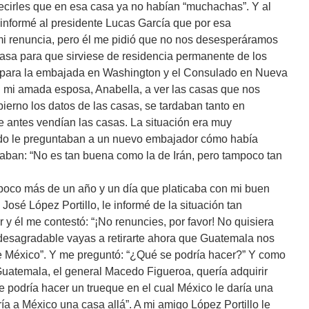
decirles que en esa casa ya no habían “muchachas”. Y al
informé al presidente Lucas García que por esa
 mi renuncia, pero él me pidió que no nos desesperáramos
asa para que sirviese de residencia permanente de los
 para la embajada en Washington y el Consulado en Nueva
n mi amada esposa, Anabella, a ver las casas que nos
ierno los datos de las casas, se tardaban tanto en
 antes vendían las casas. La situación era muy
o le preguntaban a un nuevo embajador cómo había
aban: “No es tan buena como la de Irán, pero tampoco tan
poco más de un año y un día que platicaba con mi buen
José López Portillo, le informé de la situación tan
 y él me contestó: “¡No renuncies, por favor! No quisiera
desagradable vayas a retirarte ahora que Guatemala nos
 México”. Y me preguntó: “¿Qué se podría hacer?” Y como
uatemala, el general Macedo Figueroa, quería adquirir
Se podría hacer un trueque en el cual México le daría una
a a México una casa allá”. A mi amigo López Portillo le