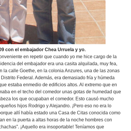
/09 con el embajador Chea Urruela y yo.
onveniente en repetir que cuando yo me hice cargo de la
dencia del embajador era una casita alquilada, muy fea,
n la calle Goethe, en la colonia Anzures, una de las zonas
 Distrito Federal. Además, era demasiado fría y húmeda
que estaba enmedio de edificios altos. Al extremo que en
rmaba en el techo del comedor unas gotas de humedad que
 cabeza los que ocupaban el comedor. Esto causó mucho
equeños hijos Rodrigo y Alejandro. ¡Pero eso no era lo
 porque allí había estado una Casa de Citas conocida como
an en la puerta a altas horas de la noche hombres con
chachas”. ¡Aquello era insoportable! Teníamos que