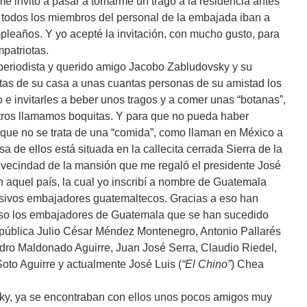
e invitó a pasar a tomarme un trago a la residencia antes
e todos los miembros del personal de la embajada iban a
mpleaños. Y yo acepté la invitación, con mucho gusto, para
patriotas.
periodista y querido amigo Jacobo Zabludovsky y su
rtas de su casa a unas cuantas personas de su amistad los
 e invitarles a beber unos tragos y a comer unas “botanas”,
tros llamamos boquitas. Y para que no pueda haber
, que no se trata de una “comida”, como llaman en México a
 de ellos está situada en la callecita cerrada Sierra de la
 vecindad de la mansión que me regaló el presidente José
 aquel país, la cual yo inscribí a nombre de Guatemala
esivos embajadores guatemaltecos. Gracias a eso han
caso los embajadores de Guatemala que se han sucedido
epública Julio César Méndez Montenegro, Antonio Pallarés
ro Maldonado Aguirre, Juan José Serra, Claudio Riedel,
oto Aguirre y actualmente José Luis (
“El Chino”
) Chea
ky, ya se encontraban con ellos unos pocos amigos muy