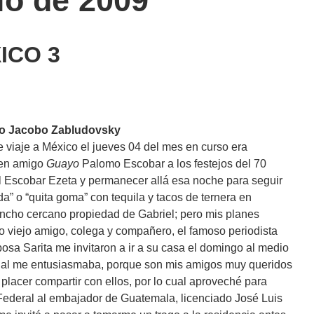
io de 2009
ICO 3
igo Jacobo Zabludovsky
te viaje a México el jueves 04 del mes en curso era
uen amigo
Guayo
Palomo Escobar a los festejos del 70
 Escobar Ezeta y permanecer allá esa noche para seguir
da” o “quita goma” con tequila y tacos de ternera en
rancho cercano propiedad de Gabriel; pero mis planes
 viejo amigo, colega y compañero, el famoso periodista
sa Sarita me invitaron a ir a su casa el domingo al medio
 cual me entusiasmaba, porque son mis amigos muy queridos
lacer compartir con ellos, por lo cual aproveché para
to Federal al embajador de Guatemala, licenciado José Luis