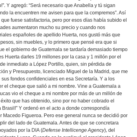
!”. Y agregó: “Será necesario que Anabella y tú sigan
ndo la encuentren me avisen para que la compremos”. Así
e fuese satisfactoria, pero por esos días había subido el
edades aumentaron mucho su precio y cuando nos
triales españoles de apellido Huerta, nos gustó más que
 pesos, sin muebles, y lo primero que pensé era que si
ue el gobierno de Guatemala se tardaría demasiado tiempo
res Huerta darles 19 millones por la casa y 1 millón por el
 de inmediato a López Portillo, quien, sin pérdida de
ción y Presupuesto, licenciado Miguel de la Madrid, que me
sus fondos confidenciales en esa Secretaría. Y a los
er el cheque que salió a mi nombre. Vine a Guatemala a
Lucas vio el cheque a mi nombre por más de un millón de
el éxito que has obtenido, sino por no haber cobrado el
 a Brasil!” Y ordenó en el acto a donde correspondía
r Macedo Figueroa. Pero ese general nunca se decidió por
plir del lado de Guatemala. Antes de que se concretara
oyados por la DIA (
Defense Intellicenge Agency
), del