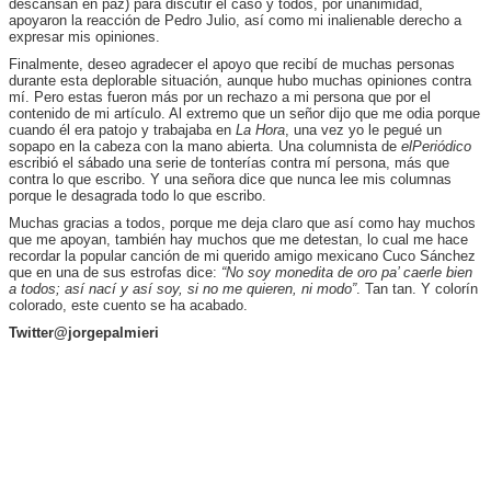
descansan en paz) para discutir el caso y todos, por unanimidad,
apoyaron la reacción de Pedro Julio, así como mi inalienable derecho a
expresar mis opiniones.
Finalmente, deseo agradecer el apoyo que recibí de muchas personas
durante esta deplorable situación, aunque hubo muchas opiniones contra
mí. Pero estas fueron más por un rechazo a mi persona que por el
contenido de mi artículo. Al extremo que un señor dijo que me odia porque
cuando él era patojo y trabajaba en
La Hora
, una vez yo le pegué un
sopapo en la cabeza con la mano abierta. Una columnista de
elPeriódico
escribió el sábado una serie de tonterías contra mí persona, más que
contra lo que escribo. Y una señora dice que nunca lee mis columnas
porque le desagrada todo lo que escribo.
Muchas gracias a todos, porque me deja claro que así como hay muchos
que me apoyan, también hay muchos que me detestan, lo cual me hace
recordar la popular canción de mi querido amigo mexicano Cuco Sánchez
que en una de sus estrofas dice:
“
No soy monedita de oro pa’ caerle bien
a todos; así nací y así soy, si no me quieren, ni modo”
. Tan tan. Y colorín
colorado, este cuento se ha acabado.
Twitter@jorgepalmieri