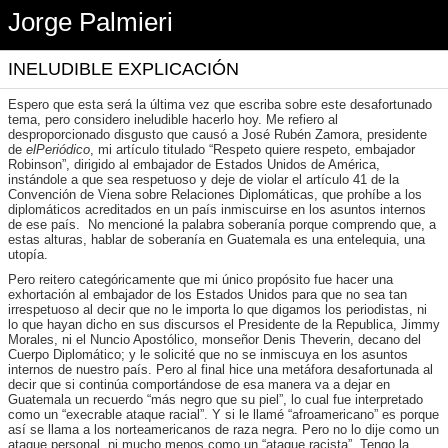
Jorge Palmieri
INELUDIBLE EXPLICACIÓN
Espero que esta será la última vez que escriba sobre este desafortunado
tema, pero considero ineludible hacerlo hoy. Me refiero al
desproporcionado disgusto que causó a José Rubén Zamora, presidente
de
elPeriódico
, mi artículo titulado “Respeto quiere respeto, embajador
Robinson”, dirigido al embajador de Estados Unidos de América,
instándole a que sea respetuoso y deje de violar el artículo 41 de la
Convención de Viena sobre Relaciones Diplomáticas, que prohíbe a los
diplomáticos acreditados en un país inmiscuirse en los asuntos internos
de ese país. No mencioné la palabra soberanía porque comprendo que, a
estas alturas, hablar de soberanía en Guatemala es una entelequia, una
utopía.
Pero reitero categóricamente que mi único propósito fue hacer una
exhortación al embajador de los Estados Unidos para que no sea tan
irrespetuoso al decir que no le importa lo que digamos los periodistas, ni
lo que hayan dicho en sus discursos el Presidente de la Republica, Jimmy
Morales, ni el Nuncio Apostólico, monseñor Denis Theverin, decano del
Cuerpo Diplomático; y le solicité que no se inmiscuya en los asuntos
internos de nuestro país. Pero al final hice una metáfora desafortunada al
decir que si continúa comportándose de esa manera va a dejar en
Guatemala un recuerdo “más negro que su piel”, lo cual fue interpretado
como un “execrable ataque racial”. Y si le llamé “afroamericano” es porque
así se llama a los norteamericanos de raza negra. Pero no lo dije como un
ataque personal, ni mucho menos como un “ataque racista”. Tengo la