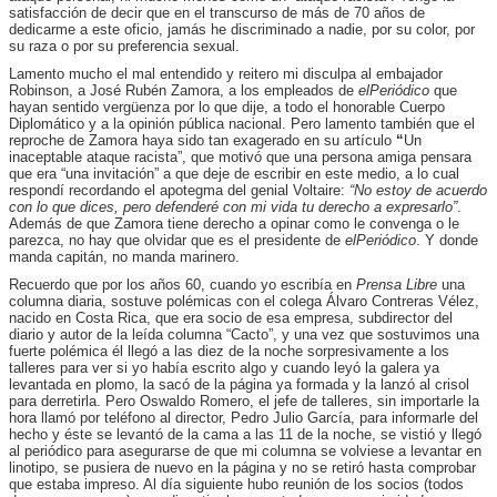
satisfacción de decir que en el transcurso de más de 70 años de
dedicarme a este oficio, jamás he discriminado a nadie, por su color, por
su raza o por su preferencia sexual.
Lamento mucho el mal entendido y reitero mi disculpa al embajador
Robinson, a José Rubén Zamora, a los empleados de
elPeriódico
que
hayan sentido vergüenza por lo que dije, a todo el honorable Cuerpo
Diplomático y a la opinión pública nacional. Pero lamento también que el
reproche de Zamora haya sido tan exagerado en su artículo
“
Un
inaceptable ataque racista”, que motivó que una persona amiga pensara
que era “una invitación” a que deje de escribir en este medio, a lo cual
respondí recordando el apotegma del genial Voltaire:
“No estoy de acuerdo
con lo que dices, pero defenderé con mi vida tu derecho a expresarlo”
.
Además de que Zamora tiene derecho a opinar como le convenga o le
parezca, no hay que olvidar que es el presidente de
elPeriódico
. Y donde
manda capitán, no manda marinero.
Recuerdo que por los años 60, cuando yo escribía en
Prensa Libre
una
columna diaria, sostuve polémicas con el colega Álvaro Contreras Vélez,
nacido en Costa Rica, que era socio de esa empresa, subdirector del
diario y autor de la leída columna “Cacto”, y una vez que sostuvimos una
fuerte polémica él llegó a las diez de la noche sorpresivamente a los
talleres para ver si yo había escrito algo y cuando leyó la galera ya
levantada en plomo, la sacó de la página ya formada y la lanzó al crisol
para derretirla. Pero Oswaldo Romero, el jefe de talleres, sin importarle la
hora llamó por teléfono al director, Pedro Julio García, para informarle del
hecho y éste se levantó de la cama a las 11 de la noche, se vistió y llegó
al periódico para asegurarse de que mi columna se volviese a levantar en
linotipo, se pusiera de nuevo en la página y no se retiró hasta comprobar
que estaba impreso. Al día siguiente hubo reunión de los socios (todos