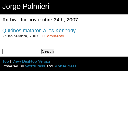
Jorge Palmieri
Archive for noviembre 24th, 2007
Quiénes mataron a los Kennedy
24 noviembre, 2007.
0 Comments
Top
|
View Desktop Version
Powered By
WordPress
and
MobilePress