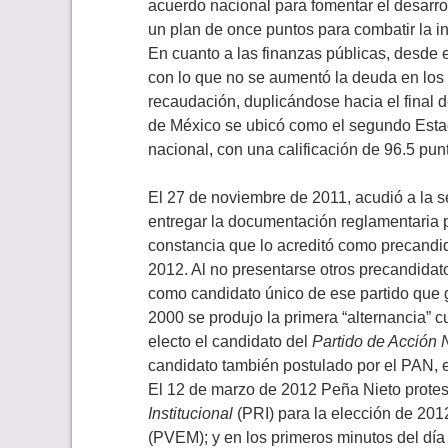
acuerdo nacional para fomentar el desarrol
un plan de once puntos para combatir la i
En cuanto a las finanzas públicas, desde el
con lo que no se aumentó la deuda en los
recaudación, duplicándose hacia el final 
de México se ubicó como el segundo Estad
nacional, con una calificación de 96.5 pun
El 27 de noviembre de 2011, acudió a la 
entregar la documentación reglamentaria pa
constancia que lo acreditó como precandid
2012. Al no presentarse otros precandidato
como candidato único de ese partido que 
2000 se produjo la primera “alternancia” c
electo el candidato del
Partido de Acción 
candidato también postulado por el PAN, e
El 12 de marzo de 2012 Peña Nieto prote
Institucional
(PRI) para la elección de 201
(PVEM); y en los primeros minutos del dí