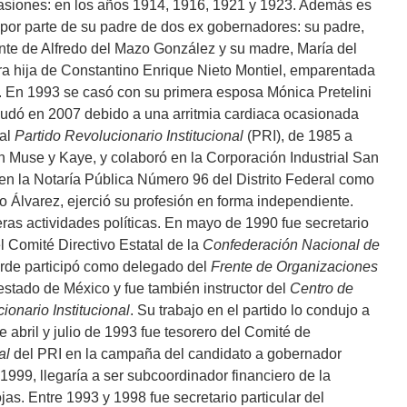
asiones: en los años 1914, 1916, 1921 y 1923. Además es
o por parte de su padre de dos ex gobernadores: su padre,
nte de Alfredo del Mazo González y su madre, María del
ra hija de Constantino Enrique Nieto Montiel, emparentada
. En 1993 se casó con su primera esposa Mónica Pretelini
viudó en 2007 debido a una arritmia cardiaca ocasionada
 al
Partido Revolucionario Institucional
(PRI), de 1985 a
an Muse y Kaye, y colaboró en la Corporación Industrial San
n la Notaría Pública Número 96 del Distrito Federal como
o Álvarez, ejerció su profesión en forma independiente.
eras actividades políticas. En mayo de 1990 fue secretario
l Comité Directivo Estatal de la
Confederación Nacional de
arde participó como delegado del
Frente de Organizaciones
estado de México y fue también instructor del
Centro de
ionario Institucional
. Su trabajo en el partido lo condujo a
abril y julio de 1993 fue tesorero del Comité de
al
del PRI en la campaña del candidato a gobernador
1999, llegaría a ser subcoordinador financiero de la
as. Entre 1993 y 1998 fue secretario particular del