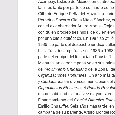
Acambay, Estado de México, en cuatro oc
familiar, tanto por parte de su madre com
Gilberto Enrique Peña del Mazo, era parie
Perpetuo Socorro Ofelia Nieto Sánchez, e
con el ex gobernador Arturo Montiel Rojas
con quien procreó tres hijos, de quien en
por una crisis epiléptica. En 1984 se afilió
1986 fue parte del despacho jurídico Laff
Luis. Tras desempeñarse de 1986 a 1988 e
parte del equipo del licenciado Fausto Ric
Mientras tanto, participaba ya en sus prim
del
Movimiento Ciudadano
de la Zona I de
Organizaciones Populares
. Un año más t
y Ciudadanos
en diversos municipios del 
Capacitación Electoral
del
Partido Revoluc
responsabilidades cada vez mayores: entre 
Financiamiento del
Comité Directivo Estat
Emilio Chuayffet. Seis años más tarde, en 
campaña de su pariente, Arturo Montiel Roj