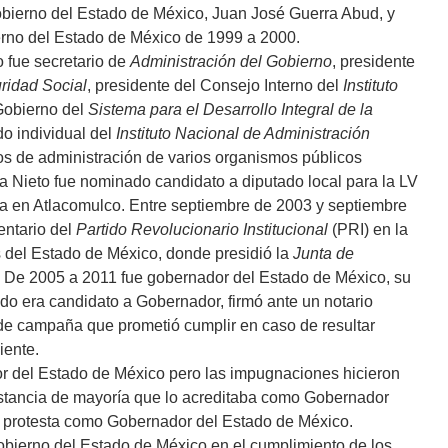
bierno del Estado de México, Juan José Guerra Abud, y
erno del Estado de México de 1999 a 2000.
 fue secretario de
Administración del Gobierno
, presidente
uridad Social
, presidente del Consejo Interno del
Instituto
Gobierno del
Sistema para el Desarrollo Integral de la
o individual del
Instituto Nacional de Administración
s de administración de varios organismos públicos
a Nieto fue nominado candidato a diputado local para la LV
cera en Atlacomulco. Entre septiembre de 2003 y septiembre
entario del
Partido Revolucionario Institucional
(PRI) en la
 del Estado de México, donde presidió la
Junta de
 De 2005 a 2011 fue gobernador del Estado de México, su
ndo era candidato a Gobernador, firmó ante un notario
e campaña que prometió cumplir en caso de resultar
iente.
or del Estado de México pero las impugnaciones hicieron
onstancia de mayoría que lo acreditaba como Gobernador
ió protesta como Gobernador del Estado de México.
gobierno del Estado de México en el cumplimiento de los