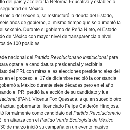
lo del país y acelerar la Reforma Educativa y estableció
nseguridad en México.
 inicio del sexenio, se restructuró la deuda del Estado,
 seis años de gobierno, al mismo tiempo que se aumentó la
del sexenio. Durante el gobierno de Peña Nieto, el Estado
o de México con mayor nivel de transparencia a nivel
tos de 100 posibles.
sede nacional del
Partido Revolucionario Institucional
para
ra optar a la candidatura presidencial y recibir la
ato del PRI, con miras a las elecciones presidenciales del
s en el proceso, el 17 de diciembre recibió la constancia
gobernó a México durante siete décadas pero en el año
uando el PRI perdió la elección de su candidato y fue
Nacional
(PAN), Vicente Fox Quesada, a quien sucedió otro
l actual gobernante, licenciado Felipe Calderón Hinojosa.
stó formalmente como candidato del
Partido Revolucionario
2, en alianza con el
Partido Verde Ecologista de México
a 30 de marzo inició su campaña en un evento masivo