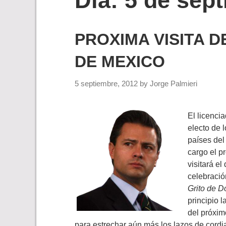
Día:
5 de sep
PROXIMA VISITA 
DE MEXICO
5 septiembre, 2012
by
Jorge Palmieri
El licenci
electo de 
países del
cargo el p
visitará el
celebració
Grito de D
principio l
del próxim
para estrechar aún más los lazos de cordi