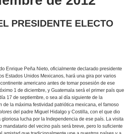
tiembre de 2012
DEL PRESIDENTE ELECTO
ado Enrique Peña Nieto, oficialmente declarado presidente
los Estados Unidos Mexicanos, hará una gira por varios
 continente americano antes de tomar posesión de ese
róximo 1 de diciembre, y Guatemala será el primer país que
 día 17 de septiembre, o sea al día siguiente de la
n de la máxima festividad patriótica mexicana, el famoso
olores
del padre Miguel Hidalgo y Costilla, con el que dio
a gloriosa lucha por la Independencia de ese país. La visita
o mandatario del vecino país será breve, pero lo suficiente
al amistad que tradicionalmente une a nuestros países y a