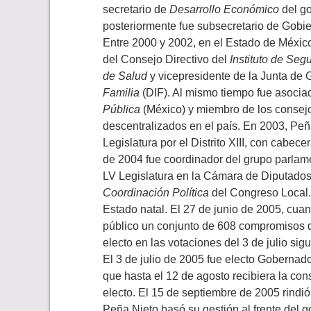
secretario de
Desarrollo Económico
del go
posteriormente fue subsecretario de Gobi
Entre 2000 y 2002, en el Estado de México
del Consejo Directivo del
Instituto de Seg
de Salud
y vicepresidente de la Junta de 
Familia
(DIF). Al mismo tiempo fue asociad
Pública
(México) y miembro de los consejo
descentralizados en el país. En 2003, Peñ
Legislatura por el Distrito XIII, con cabe
de 2004 fue coordinador del grupo parlam
LV Legislatura en la Cámara de Diputados
Coordinación Política
del Congreso Local.
Estado natal. El 27 de junio de 2005, cua
público un conjunto de 608 compromisos d
electo en las votaciones del 3 de julio sigu
El 3 de julio de 2005 fue electo Gobernad
que hasta el 12 de agosto recibiera la c
electo. El 15 de septiembre de 2005 rind
Peña Nieto basó su gestión al frente del 