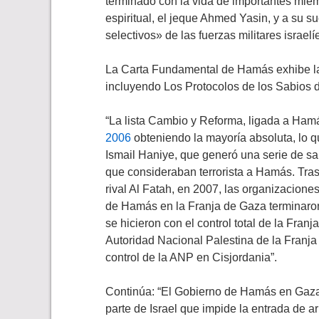
terminado con la vida de importantes miem
espiritual, el jeque Ahmed Yasin, y a su s
selectivos» de las fuerzas militares israelí
La Carta Fundamental de Hamás exhibe la i
incluyendo Los Protocolos de los Sabios 
“La lista Cambio y Reforma, ligada a Hamá
2006
obteniendo la mayoría absoluta, lo qu
Ismail Haniye, que generó una serie de sa
que consideraban terrorista a Hamás. Tras
rival Al Fatah, en 2007, las organizacion
de Hamás en la Franja de Gaza terminaron p
se hicieron con el control total de la Fra
Autoridad Nacional Palestina de la Franja 
control de la ANP en Cisjordania”.
Continúa: “El Gobierno de Hamás en Gaza
parte de Israel que impide la entrada de a