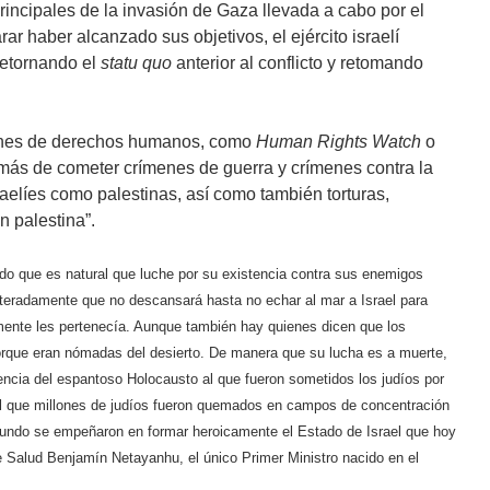
incipales de la invasión de Gaza llevada a cabo por el
arar haber alcanzado sus objetivos, el ejército israelí
 retornando el
statu quo
anterior al conflicto y retomando
iones de derechos humanos, como
Human Rights Watch
o
ás de cometer crímenes de guerra y crímenes contra la
aelíes como palestinas, así como también torturas,
n palestina”.
do que es natural que luche por su existencia contra sus enemigos
teradamente que no descansará hasta no echar al mar a Israel para
almente les pertenecía. Aunque también hay quienes dicen que los
 porque eran nómadas del desierto. De manera que su lucha es a muerte,
ncia del espantoso Holocausto al que fueron sometidos los judíos por
r el que millones de judíos fueron quemados en campos de concentración
 mundo se empeñaron en formar heroicamente el Estado de Israel que hoy
de Salud Benjamín Netayanhu, el único Primer Ministro nacido en el