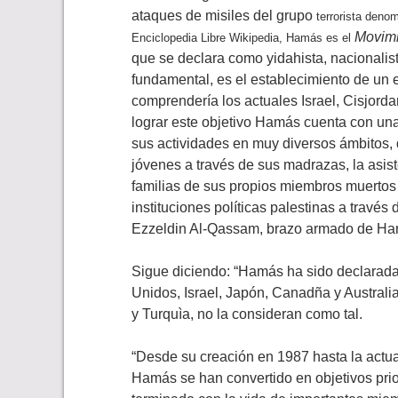
ataques de misiles del grupo
terrorista
denom
Movimi
Enciclopedia Libre Wikipedia, Hamás es el
que se declara como yidahista, nacionalist
fundamental, es el establecimiento de un e
comprendería los actuales Israel, Cisjorda
lograr este objetivo Hamás cuenta con un
sus actividades en muy diversos ámbitos, q
jóvenes a través de sus madrazas, la asist
familias de sus propios miembros muertos o
instituciones políticas palestinas a través
Ezzeldin Al-Qassam, brazo armado de Hamá
Sigue diciendo: “Hamás ha sido declarada 
Unidos, Israel, Japón, Canadña y Australi
y Turquìa, no la consideran como tal.
“Desde su creación en 1987 hasta la actua
Hamás se han convertido en objetivos prior