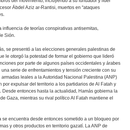
bros del movimiento, incluyendo a su fundador y líder
ucesor Ábdel Aziz ar-Rantisi, muertos en “ataques
es.
nfluencia de teorías conspirativas antisemitas,
de Sión.
s, se presentó a las elecciones generales palestinas de
e le otorgó la potestad de formar el gobierno que lideró
nciones por parte de algunos países occidentales y árabes
 una serie de enfrentamientos y tensión creciente con su
es armadas leales a la Autoridad Nacional Palestina (ANP)
or expulsar del territorio a los partidarios de Al Fatah y
nja. Desde entonces hasta la actualidad, Hamás gobierna la
de Gaza, mientras su rival político Al Fatah mantiene el
 se encuentra desde entonces sometido a un bloqueo por
rmas y otros productos en territorio gazatí. La ANP de