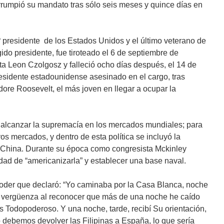
rrumpió su mandato tras sólo seis meses y quince días en
º presidente de los Estados Unidos y el último veterano de
ido presidente, fue tiroteado el 6 de septiembre de
ta Leon Czolgosz y falleció ocho días después, el 14 de
presidente estadounidense asesinado en el cargo, tras
dore Roosevelt, el más joven en llegar a ocupar la
alcanzar la supremacía en los mercados mundiales; para
s mercados, y dentro de esta política se incluyó la
 China. Durante su época como congresista Mckinley
idad de “americanizarla” y establecer una base naval.
oder que declaró: “Yo caminaba por la Casa Blanca, noche
o vergüenza al reconocer que más de una noche he caído
ios Todopoderoso. Y una noche, tarde, recibí Su orientación,
o debemos devolver las Filipinas a España, lo que sería