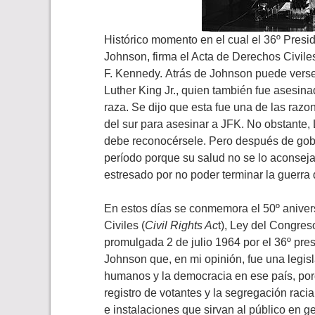
Histórico momento en el cual el 36º Pres
Johnson, firma el Acta de Derechos Civile
F. Kennedy. Atrás de Johnson puede verse a
Luther King Jr., quien también fue asesina
raza. Se dijo que esta fue una de las raz
del sur para asesinar a JFK. No obstante,
debe reconocérsele. Pero después de gobe
período porque su salud no se lo aconsejab
estresado por no poder terminar la guerr
En estos días se conmemora el 50º anivers
Civiles (
Civil Rights Ac
t), Ley del Congre
promulgada 2 de julio 1964 por el 36º pr
Johnson que, en mi opinión, fue una legisl
humanos y la democracia en ese país, porq
registro de votantes y la segregación racia
e instalaciones que sirvan al público en ge