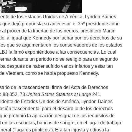
idente de los Estados Unidos de América, Lyndon Baines
s que dejó propuesta su antecesor, el 35º presidente John
l prócer de la libertad de los negros, presbítero Martin
do, al igual que Kennedy por luchar por los derechos de su
ones que se argumentaron los conservadores de los estados
 LBJ la firmó exponiéndose a las consecuencias. Lo cual
rnar durante un período no se reeligió para un segundo
a después de haber sufrido varios infartos y estar tan
a de Vietnam, como se había propuesto Kennedy.
ario de la trascendental firma del Acta de Derechos
so 88-352, 78
United States Statutes at Large
241,
esidente de Estados Unidos de América, Lyndon Baines
ación trascendental para el desarrollo de los derechos
ue prohibió la aplicación desigual de los requisitos de
l en las escuelas, bancos de sangre, en el lugar de trabajo
neral (“lugares públicos”). Era tan injusta y odiosa la