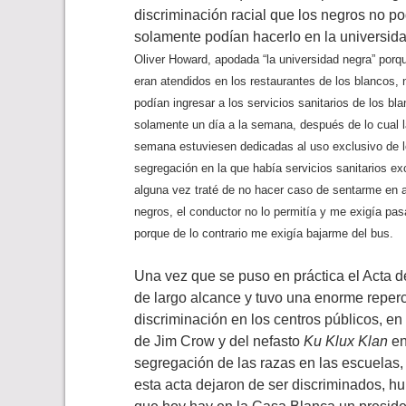
discriminación racial que los negros no po
solamente podían hacerlo en la universi
Oliver Howard, apodada “la universidad negra” por
eran atendidos en los restaurantes de los blancos, n
podían ingresar a los servicios sanitarios de los bl
solamente un día a la semana, después de lo cual l
semana estuviesen dedicadas al uso exclusivo de l
segregación en la que había servicios sanitarios e
alguna vez traté de no hacer caso de sentarme en al
negros, el conductor no lo permitía y me exigía pa
porque de lo contrario me exigía bajarme del bus.
Una vez que se puso en práctica el Acta de
de largo alcance y tuvo una enorme repercu
discriminación en los centros públicos, en
de Jim Crow y del nefasto
Ku Klux Klan
en
segregación de las razas en las escuelas,
esta acta dejaron de ser discriminados, h