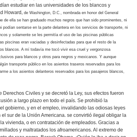
dían estudiar en las universidades de los blancos y
dad Howard,
de Washington, D.C.,
nombrada en honor del General
que de ella se han graduado muchos negros que han sido prominentes,
ni
i podían sentarse en la parte delantera en los servicios de transporte, ni
ancos y solamente se les permitía el uso de las piscinas públicas
as piscinas eran vaciadas y desinfectadas para que el resto de la
os blancos. A mí todavía me tocó vivir esa cruel y vergonzosa
xclusivos para blancos y otros para negros y mexicanos. Y aunque
gún transporte público en los asientos traseros reservados para los
sarme a los asientos delanteros reservados para los pasajeros blancos,
 Derechos Civiles y se decretó la Ley, sus efectos fueron
sión a largo plazo en todo el país. Se prohibió la
 el gobierno, y en el empleo, invalidando las odiosas leyes
 el sur de la Unión Americana. se convirtió ilegal obligar la
 la vivienda, o en contratación de empleados. Gracias a
umillados y maltratados los afroamericanos. Al extremo de