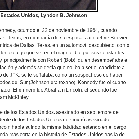
s Estados Unidos, Lyndon B. Johnson
Kennedy, ocurrido el 22 de noviembre de 1964, cuando
llas, Texas, en compañía de su esposa, Jacqueline Bouvier
trica de Dallas, Texas, en un automóvil descubierto, corrió
enido algo que ver en el magnicidio, por sus constantes
y, principalmente con Robert (Bob), quien desempeñaba el
Nación y además se decía que no iba a ser el candidato a
do de JFK, se le señalaba como un sospechoso de haber
tados del Sur (Johnson era texano), Kennedy fue el cuarto
nado. El primero fue Abraham Lincoln, el segundo fue
liam McKinley.
te de los Estados Unidos,
asesinado en septiembre de
sidente de los Estados Unidos que murió asesinado,
oln había sufrido la misma fatalidad estando en el cargo.
nda más corta en la historia de Estados Unidos tras la de