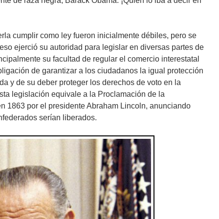
nte de raza negra, Barack Obama. ¡Quién lo iba a decir en
rla cumplir como ley fueron inicialmente débiles, pero se
o ejerció su autoridad para legislar en diversas partes de
incipalmente su facultad de regular el comercio interestatal
 obligación de garantizar a los ciudadanos la igual protección
a y de su deber proteger los derechos de voto en la
ta legislación equivale a la Proclamación de la
en 1863 por el presidente Abraham Lincoln, anunciando
nfederados serían liberados.