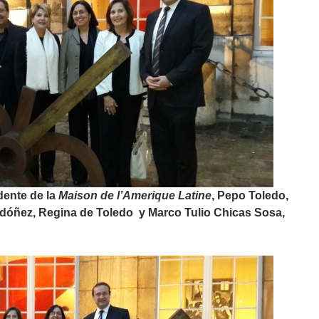
idente de la
Maison de l’Amerique Latine
, Pepo Toledo,
rdóñez, Regina de Toledo y Marco Tulio Chicas Sosa,