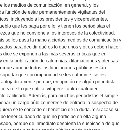
e los medios de comunicación, en general, y los
cada función de estar permanentemente vigilantes del
cos, incluyendo a los presidentes y vicepresidentes,
blo que les paga por ello; y tienen los periodistas el
rezca que no conviene a los intereses de la colectividad.
ís se les pasa la mano a ciertos medios de comunicación y
zados para decidir qué es lo que unos y otros deben hacer.
es dice se exponen a las más severas críticas que en
y en la publicación de calumnias, difamaciones y ofensas
rque aunque todos los funcionarios públicos están
é soportar que con impunidad se les calumnie, se les
e antojadizamente porque, en opinión de algún periodista,
 idea de lo que critica, vitupere contra cualquier
te calificado. Además, para muchos periodistas el simple
ñar un cargo público merece de entrada la sospecha de
iquiera se le concede el beneficio de la duda. Y si acaso su
ebe tener cuidado de que no participe en ella alguna
sado, porque de inmediato despierta la suspicacia de que