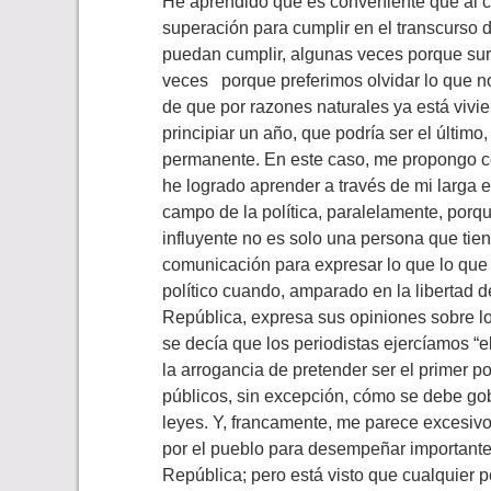
He aprendido que es conveniente que al 
superación para cumplir en el transcurso 
puedan cumplir, algunas veces porque sur
veces porque preferimos olvidar lo que 
de que por razones naturales ya está vivie
principiar un año, que podría ser el últim
permanente. En este caso, me propongo con
he logrado aprender a través de mi larga e
campo de la política, paralelamente, porq
influyente no es solo una persona que tie
comunicación para expresar lo que lo que 
político cuando, amparado en la libertad d
República, expresa sus opiniones sobre lo
se decía que los periodistas ejercíamos “e
la arrogancia de pretender ser el primer po
públicos, sin excepción, cómo se debe gob
leyes. Y, francamente, me parece excesivo
por el pueblo para desempeñar importantes
República; pero está visto que cualquier 