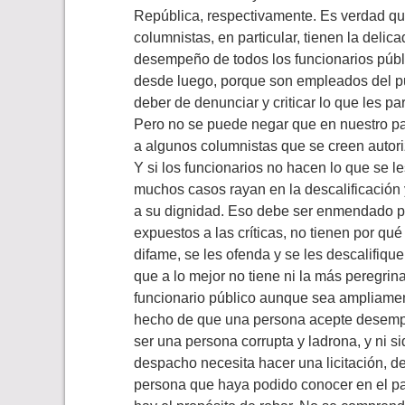
República, respectivamente. Es verdad qu
columnistas, en particular, tienen la deli
desempeño de todos los funcionarios públi
desde luego, porque son empleados del pue
deber de denunciar y criticar lo que les pa
Pero no se puede negar que en nuestro pa
a algunos columnistas que se creen autori
Y si los funcionarios no hacen lo que se l
muchos casos rayan en la descalificación 
a su dignidad. Eso debe ser enmendado po
expuestos a las críticas, no tienen por qu
difame, se les ofenda y se les descalifiqu
que a lo mejor no tiene ni la más peregrina
funcionario público aunque sea ampliamen
hecho de que una persona acepte desempe
ser una persona corrupta y ladrona, y ni s
despacho necesita hacer una licitación, d
persona que haya podido conocer en el pa