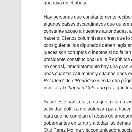
que raya en el abuso.
Hay personas que constantemente recibe
algunos países escandinavos que quieren
constante acoso a nuestras autoridades, a
hacerlo. Ciertos columnistas creen que lo 
consiguiente, los diputados deben legisla
jueces son corruptos o ineptos si no falla
presidente constitucional de la República
no ser así, inmediatamente hay una gran v
unas cuantas calumnias y difamaciones e
Peladero”
de
elPeriódico
y en la otra pág
invocar al
Chapulín Colorado
para que les
Sobre este particular, creo que mi larga vi
actividad política me autorizan para hacer
para que no cometan el abuso de arroganci
gobernantes en turno y a todas las demás a
Otto Pérez Molina y la comunicadora social