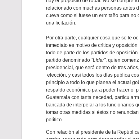
hay el propósito de robar. No se comprend
relacionado con muchas personas antes de
cueva como si fuese un ermitaño para no c
una licitación.
Por otra parte, cualquier cosa que se le oc
inmediato es motivo de crítica y oposició
todo de parte de los partidos de oposición
partido denominado
“Líder”
, quien comenz
presidencial, que será dentro de tres años
elección, y casi todos los días publica c
principio a todo lo que planea el actual 
respaldo económico para poder hacerlo, 
Guatemala con tanta necedad, particularme
bancada de interpelar a los funcionarios
tomar otras medidas si éstos no renuncian
político.
Con relación al presidente de la Repúblic