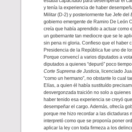
estaba capacitado para desempeñar el carg
y tenía la experiencia de haber desempeña
Militar (D-2) y posteriormente fue Jefe del
gobierno emergente de Ramiro De León Carp
creía que había aprendido a actuar como e
un gobernante tan mediocre que se le aplic
sin pena ni gloria. Confieso que el haber 
Presidencia de la República fue uno de los
Porque convencí a varios diputados a vota
diputados a quienes “depuró” poco tiempo 
Corte Suprema de Justicia
, licenciado Ju
“como un hermano”, no obstante lo cual t
Elías, a quien él había sustituído precisa
desvergonzada traición no solo a quienes l
haber tenido esa experiencia se creyó qu
desempeñar el cargo. Además, ofrecía gob
porque me hizo recordar a las dictaduras m
interpretó como que se proponía poner ord
aplicar la ley con toda firmeza a los delin