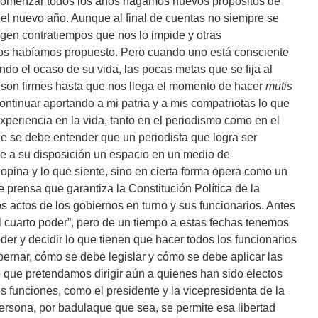
comenzar todos los años hagamos nuevos propósitos de
del nuevo año. Aunque al final de cuentas no siempre se
gen contratiempos que nos lo impide y otras
nos habíamos propuesto. Pero cuando uno está consciente
ndo el ocaso de su vida, las pocas metas que se fija al
o, son firmes hasta que nos llega el momento de hacer
mutis
tinuar aportando a mi patria y a mis compatriotas lo que
xperiencia en la vida, tanto en el periodismo como en el
ue se debe entender que un periodista que logra ser
ne a su disposición un espacio en un medio de
opina y lo que siente, sino en cierta forma opera como un
e prensa que garantiza la Constitución Política de la
s actos de los gobiernos en turno y sus funcionarios. Antes
l cuarto poder”, pero de un tiempo a estas fechas tenemos
der y decidir lo que tienen que hacer todos los funcionarios
ernar, cómo se debe legislar y cómo se debe aplicar las
 que pretendamos dirigir aún a quienes han sido electos
 funciones, como el presidente y la vicepresidenta de la
persona, por badulaque que sea, se permite esa libertad