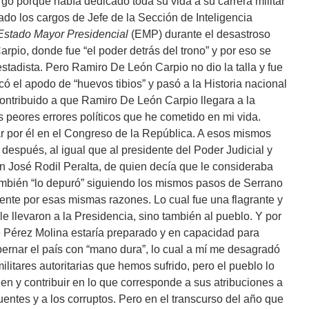
o porque había dedicado toda su vida a su carrera militar
do los cargos de Jefe de la Sección de Inteligencia
Estado Mayor Presidencial
(EMP) durante el desastroso
io, donde fue “el poder detrás del trono” y por eso se
stadista. Pero Ramiro De León Carpio no dio la talla y fue
ó el apodo de “huevos tibios” y pasó a la Historia nacional
contribuido a que Ramiro De León Carpio llegara a la
 peores errores políticos que he cometido en mi vida.
r por él en el Congreso de la República. A esos mismos
después, al igual que al presidente del Poder Judicial y
an José Rodil Peralta, de quien decía que le consideraba
ambién “lo depuró” siguiendo los mismos pasos de Serrano
mente por esas mismas razones. Lo cual fue una flagrante y
e llevaron a la Presidencia, sino también al pueblo. Y por
e Pérez Molina estaría preparado y en capacidad para
ernar el país con “mano dura”, lo cual a mí me desagradó
ilitares autoritarias que hemos sufrido, pero el pueblo lo
en y contribuir en lo que corresponde a sus atribuciones a
cuentes y a los corruptos. Pero en el transcurso del año que