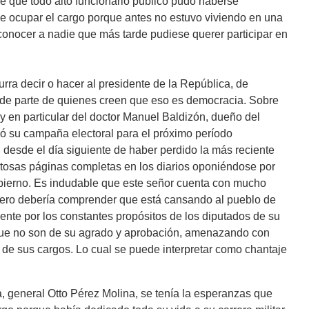
e que todo alto funcionario público pudo haberse
 ocupar el cargo porque antes no estuvo viviendo en una
onocer a nadie que más tarde pudiese querer participar en
urra decir o hacer al presidente de la República, de
n de parte de quienes creen que eso es democracia. Sobre
 y en particular del doctor Manuel Baldizón, dueño del
ó su campaña electoral para el próximo período
, desde el día siguiente de haber perdido la más reciente
ostosas páginas completas en los diarios oponiéndose por
gobierno. Es indudable que este señor cuenta con mucho
pero debería comprender que está cansando al pueblo de
nte por los constantes propósitos de los diputados de su
 que no son de su agrado y aprobación, amenazando con
 de sus cargos. Lo cual se puede interpretar como chantaje
a, general Otto Pérez Molina, se tenía la esperanzas que