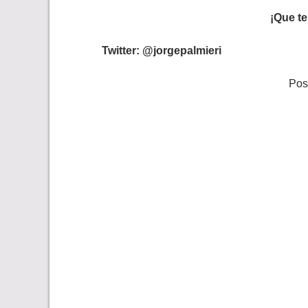
¡Que t
Twitter: @jorgepalmieri
Pos