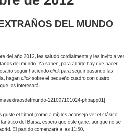
bre de 2012
S EXTRAÑOS DEL MUNDO
e del año 2012, les saludo cordialmente y les invito a ver
rtaños del mundo. Ya saben, para abrirlo hay que hacer
cesario seguir haciendo
click
para seguir pasando las
lla, hagan
click
sobre el pequeño cuadro con cuatro
que les interesará.
osmasextraosdelmundo-121007101024-phpapp01]
 guste el fútbol (como a mí) les aconsejo ver el clásico
 fanático del Barsa, espero que éste gane, aunque no se
rid. El partido comenzará a las 11:50,