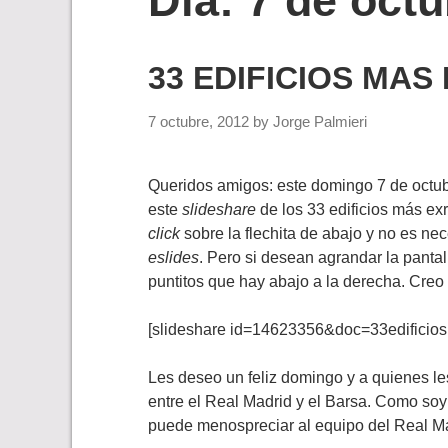
Día:
7 de octu
33 EDIFICIOS MA
7 octubre, 2012
by
Jorge Palmieri
Queridos amigos: este domingo 7 de octubr
este
slideshare
de los 33 edificios más ex
click
sobre la flechita de abajo y no es ne
eslides
. Pero si desean agrandar la panta
puntitos que hay abajo a la derecha. Creo 
[slideshare id=14623356&doc=33edifici
Les deseo un feliz domingo y a quienes les
entre el Real Madrid y el Barsa. Como soy
puede menospreciar al equipo del Real Mad