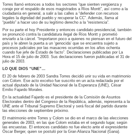
Torres llamó entonces a todos los sectores “que sienten vergüenza y
coraje por el respaldo de esos magistrados a Ríos Montt”, así como a la
ciudadanía en general, a salir a las calles a “defender con recursos
legales la dignidad del pueblo y recuperar la CC”. Además, llama al
“pueblo” a hacer uso de su legítimo derecho a la “resistencia”.
Por su parte el hoy Presidente y entonces candidato presidencial, también
se pronunció contra la candidatura ilegal de Ríos Montt y prometió
enviarlo a la cárcel. “Importaron poco a quienes no piensan en el futuro del
país y le abren la puerta a un ‘genocida’ que se encuentra sujeto a
procesos judiciales por las masacres ocurridas en los años ochenta
cuando fue jefe de Estado de facto”.
Declaraciones publicadas por La
Hora el 15 de julio de 2003. Sus declaraciones fueron publicadas el 31 de
julio de 2003.
LO QUE DIOS “UNE”…
El 20 de febrero de 2003 Sandra Torres decidió unir su vida en matrimonio
con Colom. Ese acto excelso fue suscrito en un acta redactada por el
actual diputado de la Unidad Nacional de la Esperanza (UNE), César
Emilio Fajardo Morales.
En la actualidad Fajardo es el presidente de la Comisión de Asuntos
Electorales dentro del Congreso de la República, además, representa a la
UNE ante el Tribunal Supremo Electoral y será fiscal del partido durante
las elecciones de septiembre próximo.
El matrimonio entre Torres y Colom se dio en el marco de las elecciones
generales de 2003, en las que Colom estaba en el segundo lugar, según
las encuestas. El entonces candidato no fue electo ante el expresidente
Óscar Berger, quien se postuló por la Gran Alianza Nacional (Gana).