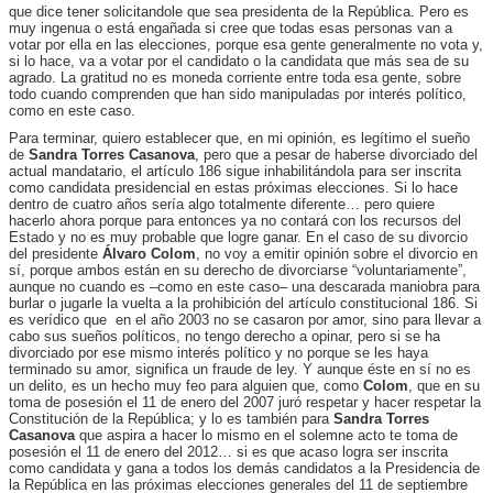
que dice tener solicitandole que sea presidenta de la República. Pero es
muy ingenua o está engañada si cree que todas esas personas van a
votar por ella en las elecciones, porque esa gente generalmente no vota y,
si lo hace, va a votar por el candidato o la candidata que más sea de su
agrado. La gratitud no es moneda corriente entre toda esa gente, sobre
todo cuando comprenden que han sido manipuladas por interés político,
como en este caso.
Para terminar, quiero establecer que, en mi opinión, es legítimo el sueño
de
Sandra Torres Casanova
, pero que a pesar de haberse divorciado del
actual mandatario, el artículo 186 sigue inhabilitándola para ser inscrita
como candidata presidencial en estas próximas elecciones. Si lo hace
dentro de cuatro años sería algo totalmente diferente… pero quiere
hacerlo ahora porque para entonces ya no contará con los recursos del
Estado y no es muy probable que logre ganar. En el caso de su divorcio
del presidente
Álvaro Colom
, no voy a emitir opinión sobre el divorcio en
sí, porque ambos están en su derecho de divorciarse “voluntariamente”,
aunque no cuando es –como en este caso– una descarada maniobra para
burlar o jugarle la vuelta a la prohibición del artículo constitucional 186. Si
es verídico que en el año 2003 no se casaron por amor, sino para llevar a
cabo sus sueños políticos, no tengo derecho a opinar, pero si se ha
divorciado por ese mismo interés político y no porque se les haya
terminado su amor, significa un fraude de ley. Y aunque éste en sí no es
un delito, es un hecho muy feo para alguien que, como
Colom
, que en su
toma de posesión el 11 de enero del 2007 juró respetar y hacer respetar la
Constitución de la República; y lo es también para
Sandra Torres
Casanova
que aspira a hacer lo mismo en el solemne acto te toma de
posesión el 11 de enero del 2012… si es que acaso logra ser inscrita
como candidata y gana a todos los demás candidatos a la Presidencia de
la República en las próximas elecciones generales del 11 de septiembre