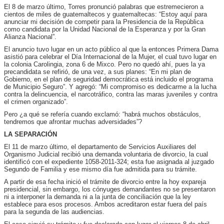
El 8 de marzo último, Torres pronunció palabras que estremecieron a
cientos de miles de guatemaltecos y guatemaltecas: “Estoy aquí para
anunciar mi decisión de competir para la Presidencia de la República
como candidata por la Unidad Nacional de la Esperanza y por la Gran
Alianza Nacional”.
El anuncio tuvo lugar en un acto público al que la entonces Primera Dama
asistió para celebrar el Día Internacional de la Mujer, el cual tuvo lugar en
la colonia Carolingia, zona 6 de Mixco. Pero no quedó ahí, pues la ya
precandidata se refirió, de una vez, a sus planes: “En mi plan de
Gobierno, en el plan de seguridad democrática está incluido el programa
de Municipio Seguro”. Y agregó: “Mi compromiso es dedicarme a la lucha
contra la delincuencia, el narcotráfico, contra las maras juveniles y contra
el crimen organizado”.
Pero ¿a qué se refería cuando exclamó: “habrá muchos obstáculos,
tendremos que afrontar muchas adversidades”?
LA SEPARACIÓN
El 11 de marzo último, el departamento de Servicios Auxiliares del
Organismo Judicial recibió una demanda voluntaria de divorcio, la cual
identificó con el expediente 1058-2011-324; esta fue asignada al juzgado
Segundo de Familia y ese mismo día fue admitida para su trámite.
A partir de esa fecha inició el trámite de divorcio entre la hoy expareja
presidencial, sin embargo, los cónyuges demandantes no se presentaron
ni a interponer la demanda ni a la junta de conciliación que la ley
establece para esos procesos. Ambos acreditaron estar fuera del país
para la segunda de las audiencias.