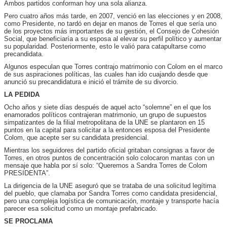
Ambos partidos conforman hoy una sola alianza.
Pero cuatro años más tarde, en 2007, venció en las elecciones y en 2008,
como Presidente, no tardó en dejar en manos de Torres el que sería uno
de los proyectos más importantes de su gestión, el Consejo de Cohesión
Social, que beneficiaría a su esposa al elevar su perfil político y aumentar
su popularidad. Posteriormente, esto le valió para catapultarse como
precandidata.
Algunos especulan que Torres contrajo matrimonio con Colom en el marco
de sus aspiraciones políticas, las cuales han ido cuajando desde que
anunció su precandidatura e inició el trámite de su divorcio.
LA PEDIDA
Ocho años y siete días después de aquel acto “solemne” en el que los
enamorados políticos contrajeran matrimonio, un grupo de supuestos
simpatizantes de la filial metropolitana de la UNE se plantaron en 15
puntos en la capital para solicitar a la entonces esposa del Presidente
Colom, que acepte ser su candidata presidencial.
Mientras los seguidores del partido oficial gritaban consignas a favor de
Torres, en otros puntos de concentración solo colocaron mantas con un
mensaje que habla por sí solo: “Queremos a Sandra Torres de Colom
PRESIDENTA”.
La dirigencia de la UNE aseguró que se trataba de una solicitud legítima
del pueblo, que clamaba por Sandra Torres como candidata presidencial,
pero una compleja logística de comunicación, montaje y transporte hacía
parecer esa solicitud como un montaje prefabricado.
SE PROCLAMA