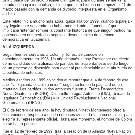
Una crónica del divorcio presidencial, que acaparó durante semanas la
mirada de la opinión pública, explica que esta historia no empezó el 11 de
marzo pasado con la demanda de divorcio interpuesta en el Organismo
Judicial.
Este relato inicia mucho más atrás, quizá allá por 1999, cuando la pareja -
hoy legalmente separada- no había premeditado el “sacrificio” que
implicaba ‘intentar’ romper la constante histórica de que ningún partido ha
gobernado en dos períodos seguidos desde el inicio de la época
democrática en Guatemala.
A LA IZQUIERDA
Según fuentes cercanas a Colom y Torres, se conocieron
aproximadamente en 1998. Un año después el hoy Presidente era electo
como candidato de la alianza de partidos de izquierda; esto se dio luego
de un proceso de discusión para elegir al presidenciable en el ala zurda de
la política de entonces.
Medios escritos de 1999 coinciden al reportar que el 4 de febrero de ese
año, “la izquierda oficializa unión”, según se lee en la página 3 de un
matutino. Los partidos unidos entonces fueron el Frente Democrático
Nueva Guatemala (FDNG), Desarrollo Integral Auténtico (DIA), Unidad de
Izquierda Democrática (DIA) y la Unidad Revolucionaria Nacional
Guatemalteca (URNG).
El 6 de febrero de ese año, la hoy diputada Nineth Montenegro ofrecía
declaraciones respecto a que la entonces izquierda “afinaba detalles” para
elegir a su representante oficial. Hasta ese momento, el nombre de Colom
no se hacía público.
Fue el 12 de febrero de 1999, tras la creación de la Alianza Nueva Nación