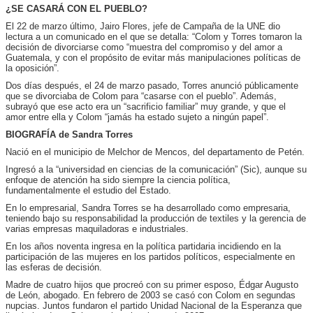
¿SE CASARÁ CON EL PUEBLO?
El 22 de marzo último, Jairo Flores, jefe de Campaña de la UNE dio
lectura a un comunicado en el que se detalla: “Colom y Torres tomaron la
decisión de divorciarse como “muestra del compromiso y del amor a
Guatemala, y con el propósito de evitar más manipulaciones políticas de
la oposición”.
Dos días después, el 24 de marzo pasado, Torres anunció públicamente
que se divorciaba de Colom para “casarse con el pueblo”. Además,
subrayó que ese acto era un “sacrificio familiar” muy grande, y que el
amor entre ella y Colom “jamás ha estado sujeto a ningún papel”.
BIOGRAFÍA de Sandra Torres
Nació en el municipio de Melchor de Mencos, del departamento de Petén.
Ingresó a la “universidad en ciencias de la comunicación” (Sic), aunque su
enfoque de atención ha sido siempre la ciencia política,
fundamentalmente el estudio del Estado.
En lo empresarial, Sandra Torres se ha desarrollado como empresaria,
teniendo bajo su responsabilidad la producción de textiles y la gerencia de
varias empresas maquiladoras e industriales.
En los años noventa ingresa en la política partidaria incidiendo en la
participación de las mujeres en los partidos políticos, especialmente en
las esferas de decisión.
Madre de cuatro hijos que procreó con su primer esposo, Édgar Augusto
de León, abogado. En febrero de 2003 se casó con Colom en segundas
nupcias. Juntos fundaron el partido Unidad Nacional de la Esperanza que