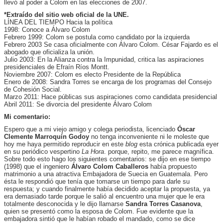
llevó al poder a Colom en las elecciones de 2007.
*Extraído del sitio web oficial de la UNE.
LÍNEA DEL TIEMPO Hacia la política
1998: Conoce a Álvaro Colom
Febrero 1999: Colom se postula como candidato por la izquierda
Febrero 2003 Se casa oficialmente con Álvaro Colom. César Fajardo es el
abogado que oficializa la unión.
Julio 2003: En la Alianza contra la Impunidad, critica las aspiraciones
presidenciales de Efraín Ríos Montt.
Noviembre 2007: Colom es electo Presidente de la República
Enero de 2008: Sandra Torres se encarga de los programas del Consejo
de Cohesión Social.
Marzo 2011: Hace públicas sus aspiraciones como candidata presidencial
Abril 2011: Se divorcia del presidente Álvaro Colom
Mi comentario:
Espero que a mi viejo amigo y colega periodista, licenciado
Óscar
Clemente Marroquín Godoy
no tenga inconveniente ni le moleste que
hoy me haya permitido reproducir en este
blog
esta crónica publicada eyer
en su periódico vespertino
La Hora
. porque, repito, me parece magnífica.
Sobre todo esto hago los siguientes comentarios: se dijo en ese tiempo
(1998) que el ingeniero
Álvaro Colom Caballeros
había propuesto
matrimonio a una atractiva Embajadora de Suecia en Guatemala. Pero
ésta le respondió que tenía que tomarse un tiempo para darle su
respuesta; y cuando finalmente había decidido aceptar la propuesta, ya
era demasiado tarde porque le salió al encuentro una mujer que le era
totalmente desconocida y le dijo llamarse
Sandra Torres Casanova
,
quien se presentó como la esposa de Colom. Fue evidente que la
embajadora sintió que le habían robado el mandado, como se dice