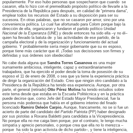
popularmente. Por eso hubo personas que sospecharon que cuando se
casaron, ella lo hizo con el premeditado propósito político de llevarle a la
Presidencia de la República para después, en calidad de “primera dama”,
emplear todos los recursos del Estado a su disposición para ser su
sucesora. En otras palabras, que no se casaron por amor, sino por una
conveniencia política. Lo cual fue afortunado para Colom porque bajo la
dirección de ella, organizaron y fundaron el partido político
Unidad
Nacional de la Esperanza
(UNE) y desde entonces ha sido ella –y no él–
quien ha llevado la batuta de y las actividades de ese partido, de la
campaña electoral y de la organización y funcionamiento del actual
gobierno. Y probablemente sería mejor gobernante que su ex esposo,
porque tiene más carácter que él. ¡Todas sus decisisones son firmes y
definidas y sus órdenes son obedecidas!
No cabe duda alguna que
Sandra Torres Casanova
es una mujer
sumamente ambiciosa, inteligente, capaz y extraordinariamente
trabajadora, que ha ejercido el poder desde la toma de posesión de su
esposo el 11 de enero de 2008, o sea que ya tiene la experiencia práctica
de dirigir la organización del Estado. Creo que ningún otro candidato a la
Presidenca de la República ha tenido esa experiencia. Aunque, por otra
parte, el general (retirado)
Otto Pérez Molina
ha tenido estudios sobre
este tema desde que estaba en la Escuela Politécnica y en la práctica
puede decirse que, como Jefe del Estado Mayor Presidencial, fue la
persona más poderosa que había en el gobierno interino del finado
licenciado
Ramiro Deleón Carpio.
Aunque, francamente, no se si fue un
acierto de parte del candidato del
Partido Patriota
(PP) haber designado
por sus pistolas a Roxana Baldetti para candidata a la Vicepresidencia.
No porque ella no me caiga bien porque, por el contrario, le tengo mucha
simpatía y aprecio personales, o porque crea que ella no lo merezca –
porque ha sido la gran activista de dicho partido–, y tiene la inteligencia,