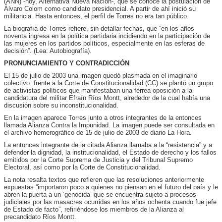
(ANN) -hoy, Alternativa Nueva Nación-, que se conoce la postulación de
Álvaro Colom como candidato presidencial. A partir de ahí inició su
militancia. Hasta entonces, el perfil de Torres no era tan público.
La biografía de Torres refiere, sin detallar fechas, que “en los años
noventa ingresa en la política partidaria incidiendo en la participación de
las mujeres en los partidos políticos, especialmente en las esferas de
decisión”. (Lea: Autobiografía).
PRONUNCIAMIENTO Y CONTRADICCIÓN
El 15 de julio de 2003 una imagen quedó plasmada en el imaginario
colectivo: frente a la Corte de Constitucionalidad (CC) se plantó un grupo
de activistas políticos que manifestaban una férrea oposición a la
candidatura del militar Efraín Ríos Montt, alrededor de la cual había una
discusión sobre su inconstitucionalidad.
En la imagen aparece Torres junto a otros integrantes de la entonces
llamada Alianza Contra la Impunidad. La imagen puede ser consultada en
el archivo hemerográfico de 15 de julio de 2003 de diario La Hora.
La entonces integrante de la citada Alianza llamaba a la “resistencia” y a
defender la dignidad, la institucionalidad, el Estado de derecho y los fallos
emitidos por la Corte Suprema de Justicia y del Tribunal Supremo
Electoral, así como por la Corte de Constitucionalidad.
La nota resalta textos que refieren que las resoluciones anteriormente
expuestas “importaron poco a quienes no piensan en el futuro del país y le
abren la puerta a un ‘genocida’ que se encuentra sujeto a procesos
judiciales por las masacres ocurridas en los años ochenta cuando fue jefe
de Estado de facto”, refiriéndose los miembros de la Alianza al
precandidato Ríos Montt.