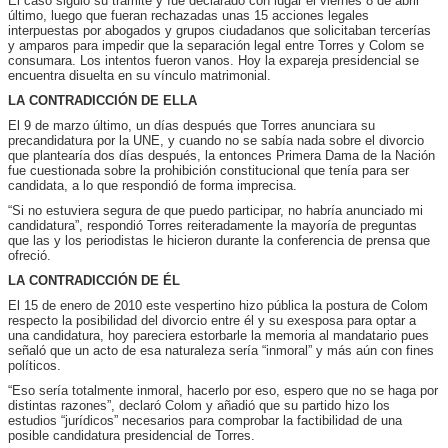
El caso siguió su trámite y fue declarado con lugar el viernes 8 de abril
último, luego que fueran rechazadas unas 15 acciones legales
interpuestas por abogados y grupos ciudadanos que solicitaban tercerías
y amparos para impedir que la separación legal entre Torres y Colom se
consumara. Los intentos fueron vanos. Hoy la expareja presidencial se
encuentra disuelta en su vínculo matrimonial.
LA CONTRADICCIÓN DE ELLA
El 9 de marzo último, un días después que Torres anunciara su
precandidatura por la UNE, y cuando no se sabía nada sobre el divorcio
que plantearía dos días después, la entonces Primera Dama de la Nación
fue cuestionada sobre la prohibición constitucional que tenía para ser
candidata, a lo que respondió de forma imprecisa.
“Si no estuviera segura de que puedo participar, no habría anunciado mi
candidatura”, respondió Torres reiteradamente la mayoría de preguntas
que las y los periodistas le hicieron durante la conferencia de prensa que
ofreció.
LA CONTRADICCIÓN DE ÉL
El 15 de enero de 2010 este vespertino hizo pública la postura de Colom
respecto la posibilidad del divorcio entre él y su exesposa para optar a
una candidatura, hoy pareciera estorbarle la memoria al mandatario pues
señaló que un acto de esa naturaleza sería “inmoral” y más aún con fines
políticos.
“Eso sería totalmente inmoral, hacerlo por eso, espero que no se haga por
distintas razones”, declaró Colom y añadió que su partido hizo los
estudios “jurídicos” necesarios para comprobar la factibilidad de una
posible candidatura presidencial de Torres.