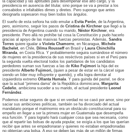
la capacidad y las aptitudes para desempeñar ese alto cargo, y la
presidencia en ausencia del titular, sino porque se va a prestar a los
consabidos e infaltables dimes y diretes. Pero supongo que antes
designarla sopesaron muy bien todos los ángulos.
El sueño de esta señora ha sido emular a
Evita Perón
, de la Argentina,
pero, asimismo, seguir los pasos de
Cristina de Kirchner
que llegó a la
presidencia de Argentina cuando su marido,
Néstor Kirchner
, era
presidente. Pero allá no prohíbe tal cosa la Constitución y pudo hacerlo
gracias al apoyo de las masivas fuerzas peronistas. Además,
Sandra
Torres
quiere igualar a
Violeta Chamorro
, en Nicaragua,
Michele
Bachelet
, en Chile,
Dilma Rousseff
en Brasil y
Laura Chinchilla
Miranda
, en Costa RIca. Y probablemente seguira sumándose el número
de mujeres en la presidencia de sus resèctivos países si en el Perú para
la segunda vuelta electoral todos los partidarios de los candidatos
perdedores suman sus fuerzas a las de
Kiko Fujimori
la hija del ex
presidente
Alberto Fujimori,
(quien a pesar de estar en la cárcel sigue
siendo un líder muy influyente y querido),
y ella logra derrotar al
izquierdista extremo
Ollanta Humala
. Y para guinda del pastel, se dice
que la actual “primera dama” de la República dominicana,
Margarita
Cedeño
, ambiciona suceder a su marido, el actual presidente
Leonel
Fernández
.
Podemos estar seguros de que si en verdad no se casó
por amor, sino por
saciar sus ambiciones políticas, también se ha divorciado del actual
mandatario porque el matrinomio era un obstáculo constitucional para su
empeño en llegar a ser la primera mujer en Guatemala que desempeña
esa función. Y para lograrlo hará cualquier cosa que sea necesaria, como
que al repartir las bolsas de ayuda popular, se exigía a los que las querían
recibir que antes se empadronaran y quienes no estaban empadronadas
no obtenían una bolsa.
A eso se deben las más de un millón de firmas