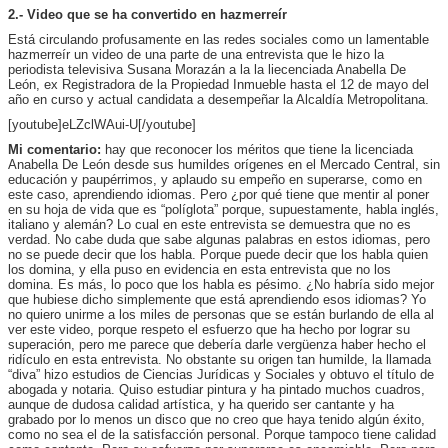
2.- Video que se ha convertido en hazmerreír
Está circulando profusamente en las redes sociales como un lamentable
hazmerreír un video de una parte de una entrevista que le hizo la
periodista televisiva Susana Morazán a la la liecenciada Anabella De
León, ex Registradora de la Propiedad Inmueble hasta el 12 de mayo del
año en curso y actual candidata a desempeñar la Alcaldía Metropolitana.
[youtube]eLZclWAui-U[/youtube]
Mi comentario:
hay que reconocer los méritos que tiene la licenciada
Anabella De León desde sus humildes orígenes en el Mercado Central, sin
educación y paupérrimos, y aplaudo su empeño en superarse, como en
este caso, aprendiendo idiomas. Pero ¿por qué tiene que mentir al poner
en su hoja de vida que es “políglota” porque, supuestamente, habla inglés,
italiano y alemán? Lo cual en este entrevista se demuestra que no es
verdad. No cabe duda que sabe algunas palabras en estos idiomas, pero
no se puede decir que los habla. Porque puede decir que los habla quien
los domina, y ella puso en evidencia en esta entrevista que no los
domina. Es más, lo poco que los habla es pésimo. ¿No habría sido mejor
que hubiese dicho simplemente que está aprendiendo esos idiomas? Yo
no quiero unirme a los miles de personas que se están burlando de ella al
ver este video, porque respeto el esfuerzo que ha hecho por lograr su
superación, pero me parece que debería darle vergüenza haber hecho el
ridículo en esta entrevista. No obstante su origen tan humilde, la llamada
“diva” hizo estudios de Ciencias Jurídicas y Sociales y obtuvo el título de
abogada y notaria. Quiso estudiar pintura y ha pintado muchos cuadros,
aunque de dudosa calidad artística, y ha querido ser cantante y ha
grabado por lo menos un disco que no creo que haya tenido algún éxito,
como no sea el de la satisfacción personal. Porque tampoco tiene calidad