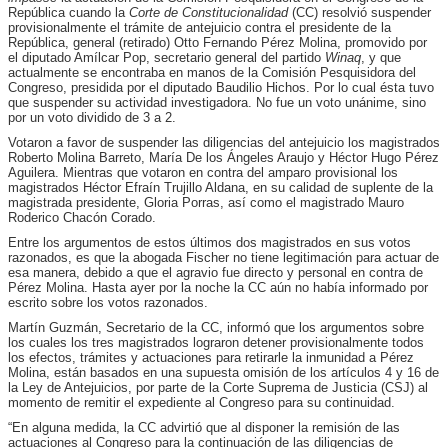
República cuando la
Corte de Constitucionalidad
(CC) resolvió suspender
provisionalmente el trámite de antejuicio contra el presidente de la
República, general (retirado) Otto Fernando Pérez Molina, promovido por
el diputado Amílcar Pop, secretario general del partido
Winaq
, y que
actualmente se encontraba en manos de la Comisión Pesquisidora del
Congreso, presidida por el diputado Baudilio Hichos. Por lo cual ésta tuvo
que suspender su actividad investigadora. No fue un voto unánime, sino
por un voto dividido de 3 a 2.
Votaron a favor de suspender las diligencias del antejuicio los magistrados
Roberto Molina Barreto, María De los Ángeles Araujo y Héctor Hugo Pérez
Aguilera. Mientras que votaron en contra del amparo provisional los
magistrados Héctor Efraín Trujillo Aldana, en su calidad de suplente de la
magistrada presidente, Gloria Porras, así como el magistrado Mauro
Roderico Chacón Corado.
Entre los argumentos de estos últimos dos magistrados en sus votos
razonados, es que la abogada Fischer no tiene legitimación para actuar de
esa manera, debido a que el agravio fue directo y personal en contra de
Pérez Molina. Hasta ayer por la noche la CC aún no había informado por
escrito sobre los votos razonados.
Martín Guzmán, Secretario de la CC, informó que los argumentos sobre
los cuales los tres magistrados lograron detener provisionalmente todos
los efectos, trámites y actuaciones para retirarle la inmunidad a Pérez
Molina, están basados en una supuesta omisión de los artículos 4 y 16 de
la Ley de Antejuicios, por parte de la Corte Suprema de Justicia (CSJ) al
momento de remitir el expediente al Congreso para su continuidad.
“En alguna medida, la CC advirtió que al disponer la remisión de las
actuaciones al Congreso para la continuación de las diligencias de