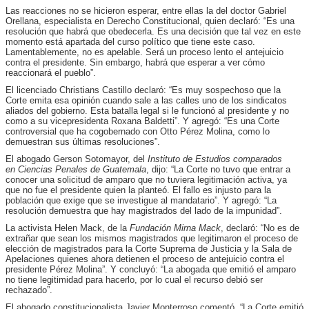
Las reacciones no se hicieron esperar, entre ellas la del doctor Gabriel
Orellana, especialista en Derecho Constitucional, quien declaró: “Es una
resolución que habrá que obedecerla. Es una decisión que tal vez en este
momento está apartada del curso político que tiene este caso.
Lamentablemente, no es apelable. Será un proceso lento el antejuicio
contra el presidente. Sin embargo, habrá que esperar a ver cómo
reaccionará el pueblo”.
El licenciado Christians Castillo declaró: “Es muy sospechoso que la
Corte emita esa opinión cuando sale a las calles uno de los sindicatos
aliados del gobierno. Esta batalla legal si le funcionó al presidente y no
como a su vicepresidenta Roxana Baldetti”. Y agregó: “Es una Corte
controversial que ha cogobernado con Otto Pérez Molina, como lo
demuestran sus últimas resoluciones”.
El abogado Gerson Sotomayor, del
Instituto de Estudios comparados
en Ciencias Penales de Guatemala
, dijo: “La Corte no tuvo que entrar a
conocer una solicitud de amparo que no tuviera legitimación activa, ya
que no fue el presidente quien la planteó. El fallo es injusto para la
población que exige que se investigue al mandatario”. Y agregó: “La
resolución demuestra que hay magistrados del lado de la impunidad”.
La activista Helen Mack, de la
Fundación Mirna Mack
, declaró: “No es de
extrañar que sean los mismos magistrados que legitimaron el proceso de
elección de magistrados para la Corte Suprema de Justicia y la Sala de
Apelaciones quienes ahora detienen el proceso de antejuicio contra el
presidente Pérez Molina”. Y concluyó: “La abogada que emitió el amparo
no tiene legitimidad para hacerlo, por lo cual el recurso debió ser
rechazado”.
El abogado constitucionalista Javier Monterroso comentó. “La Corte emitió