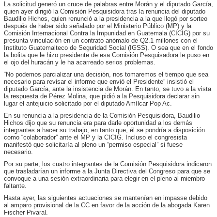
La solicitud generó un cruce de palabras entre Morán y el diputado García,
quien ayer dirigió la Comisión Pesquisidora tras la renuncia del diputado
Baudilio Hichos, quien renunció a la presidencia a la que llegó por sorteo
después de haber sido señalado por el Ministerio Público (MP) y la
Comisión Internacional Contra la Impunidad en Guatemala (CICIG) por su
presunta vinculación en un contrato anómalo de Q2.1 millones con el
Instituto Guatemalteco de Seguridad Social (IGSS). O sea que en el fondo
la bolita que le hizo presidente de esa Comisión Pesquisadora le puso en
el ojo del huracán y le ha acarreado serios problemas.
“No podemos parcializar una decisión, nos tomaremos el tiempo que sea
necesario para revisar el informe que envió el Presidente” insistió el
diputado García, ante la insistencia de Morán. En tanto, se tuvo a la vista
la respuesta de Pérez Molina, que pidió a la Pesquisidora declarar sin
lugar el antejuicio solicitado por el diputado Amílcar Pop Ac.
En su renuncia a la presidencia de la Comisión Pesquisidora, Baudilio
Hichos dijo que su renuncia era para darle oportunidad a los demás
integrantes a hacer su trabajo, en tanto que, él se pondría a disposición
como “colaborador” ante el MP y la CICIG. Incluso el congresista
manifestó que solicitaría al pleno un “permiso especial” si fuese
necesario.
Por su parte, los cuatro integrantes de la Comisión Pesquisidora indicaron
que trasladarían un informe a la Junta Directiva del Congreso para que se
convoque a una sesión extraordinaria para elegir en el pleno al miembro
faltante.
Hasta ayer, las siguientes actuaciones se mantenían en impasse debido
al amparo provisional de la CC en favor de la acción de la abogada Karen
Fischer Pivaral.