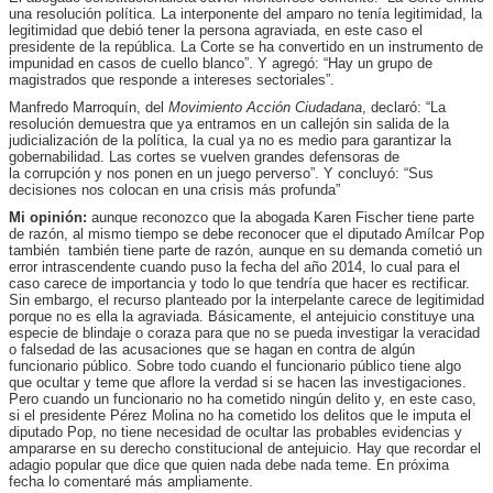
una resolución política. La interponente del amparo no tenía legitimidad, la
legitimidad que debió tener la persona agraviada, en este caso el
presidente de la república. La Corte se ha convertido en un instrumento de
impunidad en casos de cuello blanco”. Y agregó: “Hay un grupo de
magistrados que responde a intereses sectoriales”.
Manfredo Marroquín, del
Movimiento
Acción Ciudadana
, declaró: “La
resolución demuestra que ya entramos en un callejón sin salida de la
judicialización de la política, la cual ya no es medio para garantizar la
gobernabilidad. Las cortes se vuelven grandes defensoras de
la corrupción y nos ponen en un juego perverso”. Y concluyó: “Sus
decisiones nos colocan en una crisis más profunda”
Mi opinión:
aunque reconozco que la abogada Karen Fischer tiene parte
de razón, al mismo tiempo se debe reconocer que el diputado Amílcar Pop
también también tiene parte de razón, aunque en su demanda cometió un
error intrascendente cuando puso la fecha del año 2014, lo cual para el
caso carece de importancia y todo lo que tendría que hacer es rectificar.
Sin embargo, el recurso planteado por la interpelante carece de legitimidad
porque no es ella la agraviada. Básicamente, el antejuicio constituye una
especie de blindaje o coraza para que no se pueda investigar la veracidad
o falsedad de las acusaciones que se hagan en contra de algún
funcionario público. Sobre todo cuando el funcionario público tiene algo
que ocultar y teme que aflore la verdad si se hacen las investigaciones.
Pero cuando un funcionario no ha cometido ningún delito y, en este caso,
si el presidente Pérez Molina no ha cometido los delitos que le imputa el
diputado Pop, no tiene necesidad de ocultar las probables evidencias y
ampararse en su derecho constitucional de antejuicio. Hay que recordar el
adagio popular que dice que quien nada debe nada teme. En próxima
fecha lo comentaré más ampliamente.