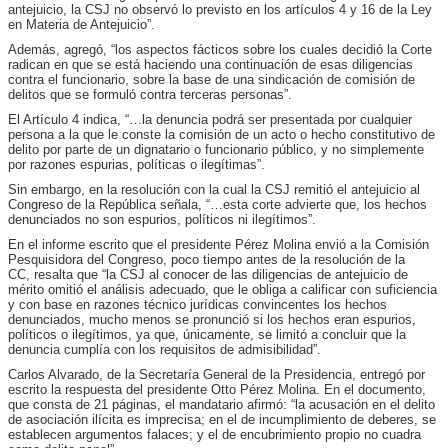
antejuicio, la CSJ no observó lo previsto en los artículos 4 y 16 de la Ley
en Materia de Antejuicio”.
Además, agregó, “los aspectos fácticos sobre los cuales decidió la Corte
radican en que se está haciendo una continuación de esas diligencias
contra el funcionario, sobre la base de una sindicación de comisión de
delitos que se formuló contra terceras personas”.
El Artículo 4 indica, “…la denuncia podrá ser presentada por cualquier
persona a la que le conste la comisión de un acto o hecho constitutivo de
delito por parte de un dignatario o funcionario público, y no simplemente
por razones espurias, políticas o ilegítimas”.
Sin embargo, en la resolución con la cual la CSJ remitió el antejuicio al
Congreso de la República señala, “…esta corte advierte que, los hechos
denunciados no son espurios, políticos ni ilegítimos”.
En el informe escrito que el presidente Pérez Molina envió a la Comisión
Pesquisidora del Congreso, poco tiempo antes de la resolución de la
CC, resalta que “la CSJ al conocer de las diligencias de antejuicio de
mérito omitió el análisis adecuado, que le obliga a calificar con suficiencia
y con base en razones técnico jurídicas convincentes los hechos
denunciados, mucho menos se pronunció si los hechos eran espurios,
políticos o ilegítimos, ya que, únicamente, se limitó a concluir que la
denuncia cumplía con los requisitos de admisibilidad”.
Carlos Alvarado, de la Secretaría General de la Presidencia, entregó por
escrito la respuesta del presidente Otto Pérez Molina. En el documento,
que consta de 21 páginas, el mandatario afirmó: “la acusación en el delito
de asociación ilícita es imprecisa; en el de incumplimiento de deberes, se
establecen argumentos falaces; y el de encubrimiento propio no cuadra