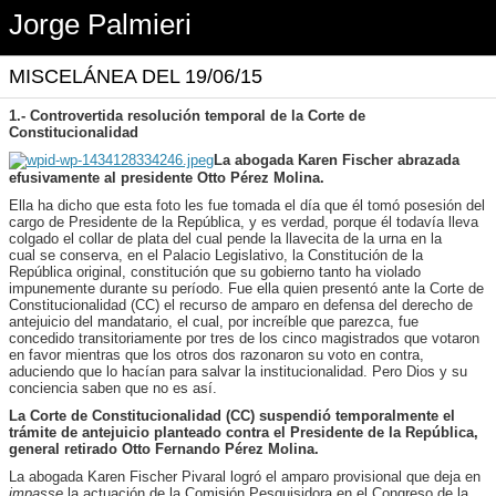
Jorge Palmieri
MISCELÁNEA DEL 19/06/15
1.- Controvertida resolución temporal de la Corte de
Constitucionalidad
La abogada Karen Fischer abrazada
efusivamente al presidente Otto Pérez Molina.
Ella ha dicho que esta foto les fue tomada el día que él tomó posesión del
cargo de Presidente de la República, y es verdad, porque él todavía lleva
colgado el collar de plata del cual pende la llavecita de la urna en la
cual se conserva, en el Palacio Legislativo, la Constitución de la
República original, constitución que su gobierno tanto ha violado
impunemente durante su período. Fue ella quien presentó ante la Corte de
Constitucionalidad (CC) el recurso de amparo en defensa del derecho de
antejuicio del mandatario, el cual, por increíble que parezca, fue
concedido transitoriamente por tres de los cinco magistrados que votaron
en favor mientras que los otros dos razonaron su voto en contra,
aduciendo que lo hacían para salvar la institucionalidad. Pero Dios y su
conciencia saben que no es así.
La Corte de Constitucionalidad (CC) suspendió temporalmente el
trámite de antejuicio planteado contra el Presidente de la República,
general retirado Otto Fernando Pérez Molina.
La abogada Karen Fischer Pivaral logró el amparo provisional que deja en
impasse
la actuación de la Comisión Pesquisidora en el Congreso de la