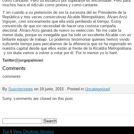
como cantante. Pero su esfuerzo por superarse es encomiable. Pero para
muchos hace el ridículo como pintora y como cantante.
Y en cuando a su pretensión de ser la sucesora del ex Presidente de la
República y tres veces consecutivas Alcalde Metropolitano, Álvaro Arzú
Irigoyen, creo sinceramente que ella está perdiendo el tiempo. Estoy
convencido de que sin necesidad de hacer una costosa campaña
electoral, Álvaro Arzú ganará de nuevo su reelección. No me cabe la
menor duda, porque es innegable que ha sido un excelente Alcalde con un
brillante equipo de trabajo. Lo podemos testimoniar quienes hemos vivido
suficiente tiempo para percatarnos de la diferencia que se ha registrado en
nuestra capital desde que ellos están al frente de la Alcaldía Metropolitana
y sin duda vamos a volver a votar por él. Por lo menos yo lo haré.
Twitter@jorgepalmieri
Comments
comments
By
Suscripciones
on 19 junio, 2015 · Posted in
Uncategorized
Sorry, comments are closed on this post.
Top
|
View Desktop Version