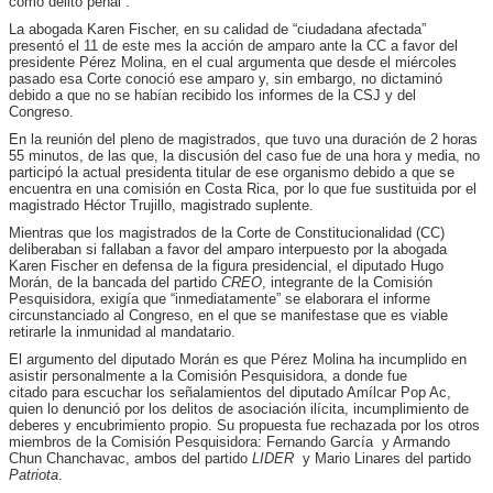
como delito penal”.
La abogada Karen Fischer, en su calidad de “ciudadana afectada”
presentó el 11 de este mes la acción de amparo ante la CC a favor del
presidente Pérez Molina, en el cual argumenta que desde el miércoles
pasado esa Corte conoció ese amparo y, sin embargo, no dictaminó
debido a que no se habían recibido los informes de la CSJ y del
Congreso.
En la reunión del pleno de magistrados, que tuvo una duración de 2 horas
55 minutos, de las que, la discusión del caso fue de una hora y media, no
participó la actual presidenta titular de ese organismo debido a que se
encuentra en una comisión en Costa Rica, por lo que fue sustituida por el
magistrado Héctor Trujillo, magistrado suplente.
Mientras que los magistrados de la Corte de Constitucionalidad (CC)
deliberaban si fallaban a favor del amparo interpuesto por la abogada
Karen Fischer en defensa de la figura presidencial, el diputado Hugo
Morán, de la bancada del partido
CREO
, integrante de la Comisión
Pesquisidora, exigía que “inmediatamente” se elaborara el informe
circunstanciado al Congreso, en el que se manifestase que es viable
retirarle la inmunidad al mandatario.
El argumento del diputado Morán es que Pérez Molina ha incumplido en
asistir personalmente a la Comisión Pesquisidora, a donde fue
citado para escuchar los señalamientos del diputado Amílcar Pop Ac,
quien lo denunció por los delitos de asociación ilícita, incumplimiento de
deberes y encubrimiento propio. Su propuesta fue rechazada por los otros
miembros de la Comisión Pesquisidora: Fernando García y Armando
Chun Chanchavac, ambos del partido
LIDER
y Mario Linares del partido
Patriota
.